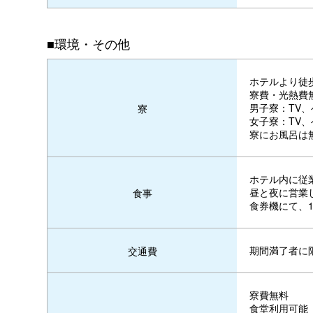
■環境・その他
ホテルより徒
寮費・光熱費
男子寮：TV、
寮
女子寮：TV、
寮にお風呂は
ホテル内に従
昼と夜に営業
食事
食券機にて、1
期間満了者に
交通費
寮費無料
食堂利用可能