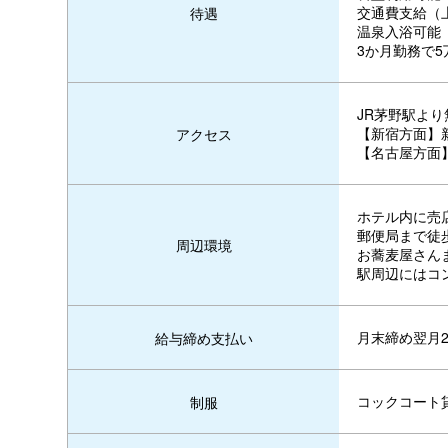
交通費支給（
待遇
温泉入浴可能
3か月勤務で5
JR茅野駅より
【新宿方面】
アクセス
【名古屋方面
ホテル内に売
郵便局まで徒歩
周辺環境
お蕎麦屋さん
駅周辺にはコ
月末締め翌月2
給与締め支払い
コックコート
制服