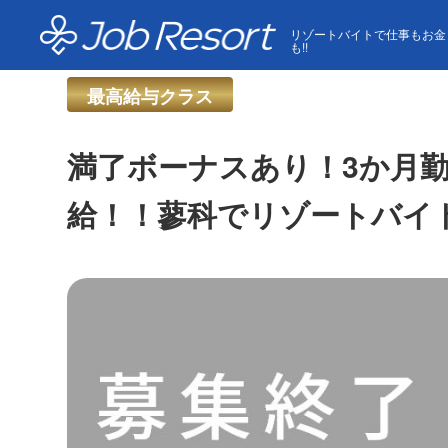
HOME
求人一覧
満了ボーナスあり！3か月勤務で5万
リゾートバイトで仕事もお金
も!!
最高給与クラス
満了ボーナスあり！3か月勤
給！！蓼科でリゾートバイ