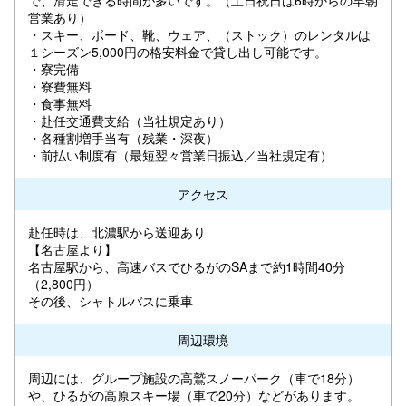
営業あり）
・スキー、ボード、靴、ウェア、（ストック）のレンタルは
１シーズン5,000円の格安料金で貸し出し可能です。
・寮完備
・寮費無料
・食事無料
・赴任交通費支給（当社規定あり）
・各種割増手当有（残業・深夜）
・前払い制度有（最短翌々営業日振込／当社規定有）
アクセス
赴任時は、北濃駅から送迎あり
【名古屋より】
名古屋駅から、高速バスでひるがのSAまで約1時間40分
（2,800円）
その後、シャトルバスに乗車
周辺環境
周辺には、グループ施設の高鷲スノーパーク（車で18分）
や、ひるがの高原スキー場（車で20分）などがあります。