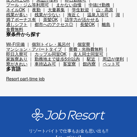
プール・ジム等利用可
まかない自慢
中抜け勤務
ネイルOK
夜勤
大量募集
学生歓迎
山・高原
残業が多い
残業が少ない
海近く
温泉入浴可
湖
満了ボーナス有
茶髪OK
語学力が活かせる
通しシフト
都市へのアクセス◎
長髪OK
離島
食費無料
寮条件から探す
Wi-Fi完備
個別トイレ・風呂付
個室寮
マンション・アパートタイプ
寮費・光熱費無料
即日入寮可
カップル同室OK
友人同士同室可
家族寮あり
勤務地まで徒歩5分以内
駅近
周辺が便利
寮がきれい
車持込み可
客室寮
館内寮
ペット可
多言語
Resort part-time job
リゾートバイトで仕事もお金も思い出も!!