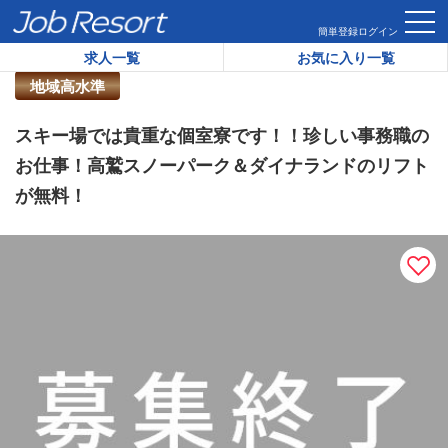
HOME
求人一覧
スキー場では貴重な個室寮です！！珍しい事
簡単登録
ログイン
求人一覧
お気に入り一覧
リゾートバイト求人番号：
42545
地域高水準
スキー場では貴重な個室寮です！！珍しい事務職の
お仕事！高鷲スノーパーク＆ダイナランドのリフト
が無料！