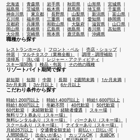
北海道
青森県
岩手県
秋田県
山形県
宮城県
福島県
茨城県
栃木県
群馬県
埼玉県
千葉県
神奈川県
東京都
長野県
山梨県
新潟県
富山県
石川県
福井県
三重県
岐阜県
愛知県
静岡県
京都府
兵庫県
和歌山県
大阪府
滋賀県
山口県
岡山県
島根県
広島県
徳島県
香川県
高知県
大分県
宮崎県
熊本県
鹿児島県
沖縄県
職種から探す
レストランホール
フロント・ベル
売店・ショップ
仲居
マルチタスク（業務全般）
調理・調理補助
清掃系
洗い場
レジャー・アクティビティ
スキー場関係
検品・包装
その他の職種
リゾートバイト期間で探す
超短期
短期
中期
長期
2週間未満
1か月未満
3か月未満
3か月以上
6か月以上
こだわり条件から探す
時給1,200円以上
時給1,400円以上
時給1,600円以上
時給1,800円以上
年齢不問
40代歓迎
50代歓迎
60代歓迎
未経験歓迎
経験者優遇
スキー場
無料リフト券あり（スキー場）
無料レンタルあり（スキー場）
パークあり（スキー場）
スクールあり（スキー場）
ナイターあり（スキー場）
月給25万以上
交通費全額支給
前払い・日払い可
人間関係◎
出会いが多い
カップルOK
夫婦OK
友人同士OK
周辺が便利
即日勤務可