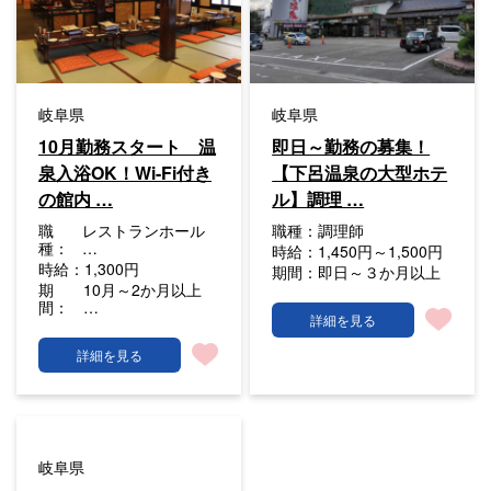
岐阜県
岐阜県
10月勤務スタート 温
即日～勤務の募集！
泉入浴OK！Wi-Fi付き
【下呂温泉の大型ホテ
の館内 …
ル】調理 …
職
レストランホール
職種：
調理師
種：
…
時給：
1,450円～1,500円
時給：
1,300円
期間：
即日～３か月以上
期
10月～2か月以上
間：
…
詳細を見る
詳細を見る
岐阜県