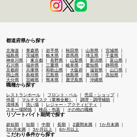
都道府県から探す
北海道
青森県
岩手県
秋田県
山形県
宮城県
福島県
茨城県
栃木県
群馬県
埼玉県
千葉県
神奈川県
東京都
長野県
山梨県
新潟県
富山県
石川県
福井県
三重県
岐阜県
愛知県
静岡県
京都府
兵庫県
和歌山県
大阪府
滋賀県
山口県
岡山県
島根県
広島県
徳島県
香川県
高知県
大分県
宮崎県
熊本県
鹿児島県
沖縄県
職種から探す
レストランホール
フロント・ベル
売店・ショップ
仲居
マルチタスク（業務全般）
調理・調理補助
清掃系
洗い場
レジャー・アクティビティ
スキー場関係
検品・包装
その他の職種
リゾートバイト期間で探す
超短期
短期
中期
長期
2週間未満
1か月未満
3か月未満
3か月以上
6か月以上
こだわり条件から探す