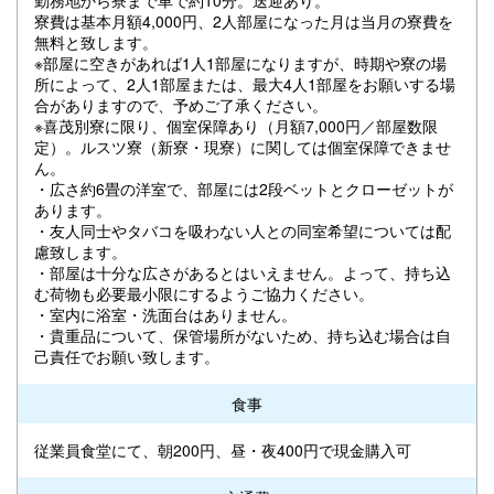
寮費は基本月額4,000円、2人部屋になった月は当月の寮費を
無料と致します。
※部屋に空きがあれば1人1部屋になりますが、時期や寮の場
所によって、2人1部屋または、最大4人1部屋をお願いする場
合がありますので、予めご了承ください。
※喜茂別寮に限り、個室保障あり（月額7,000円／部屋数限
定）。ルスツ寮（新寮・現寮）に関しては個室保障できませ
ん。
・広さ約6畳の洋室で、部屋には2段ベットとクローゼットが
あります。
・友人同士やタバコを吸わない人との同室希望については配
慮致します。
・部屋は十分な広さがあるとはいえません。よって、持ち込
む荷物も必要最小限にするようご協力ください。
・室内に浴室・洗面台はありません。
・貴重品について、保管場所がないため、持ち込む場合は自
己責任でお願い致します。
食事
従業員食堂にて、朝200円、昼・夜400円で現金購入可