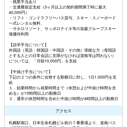
・残業手当あり
・交通費規定支給（3ヶ月以上の契約期間満了時に最大
40,000円）
・リフト・ゴンドラフリーパス貸与、スキー・スノーボード
一式レンタル無料、
・サホロリゾート、サッポロテイネ等の加森グループスキー
場優待利用
【語学手当について】
外国語（英語・韓国語・中国語・その他）堪能な方（母国語
とする人との日常会話に支障がなければ資格等は問わない）
については、「月額10,000円」を支給
【中抜け手当について】
下記の２つの条件に合致する勤務日に対し、1日1,000円を支
給
１．始業時間から就業時間まで（休憩および中抜け時間を含
める）が15時間以上の勤務日
２．通常の休憩時間を含めた中抜け時間が4時間以上の勤務日
アクセス
札幌駅南口、日本生命札幌ビル前の７番乗場より、道南バス