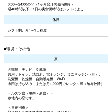
0:00～24:00の間（1ヶ月変形労働時間制）
週40時間以下、1日の実労働時間はシフトによる
休日
シフト制、月4～9日程度
■環境・その他
寮
各部屋：テレビ、冷蔵庫
共用：トイレ、洗面所、電子レンジ、ミニキッチン（IH）、
洗濯機、乾燥機、自動販売機、Wi-Fi
布団は持ち込み、または月1,200円でレンタル可（給与控除）
＜ルスツ寮（現寮・新寮）＞
敷地内の寮です。
＜喜茂別寮＞
勤務地から寮まで車で約10分。送迎あり。