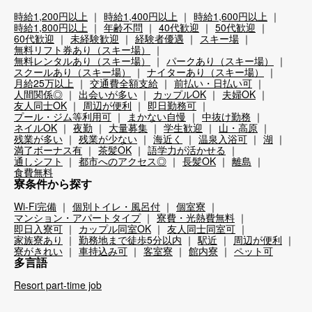
時給1,200円以上
時給1,400円以上
時給1,600円以上
時給1,800円以上
年齢不問
40代歓迎
50代歓迎
60代歓迎
未経験歓迎
経験者優遇
スキー場
無料リフト券あり（スキー場）
無料レンタルあり（スキー場）
パークあり（スキー場）
スクールあり（スキー場）
ナイターあり（スキー場）
月給25万以上
交通費全額支給
前払い・日払い可
人間関係◎
出会いが多い
カップルOK
夫婦OK
友人同士OK
周辺が便利
即日勤務可
プール・ジム等利用可
まかない自慢
中抜け勤務
ネイルOK
夜勤
大量募集
学生歓迎
山・高原
残業が多い
残業が少ない
海近く
温泉入浴可
湖
満了ボーナス有
茶髪OK
語学力が活かせる
通しシフト
都市へのアクセス◎
長髪OK
離島
食費無料
寮条件から探す
Wi-Fi完備
個別トイレ・風呂付
個室寮
マンション・アパートタイプ
寮費・光熱費無料
即日入寮可
カップル同室OK
友人同士同室可
家族寮あり
勤務地まで徒歩5分以内
駅近
周辺が便利
寮がきれい
車持込み可
客室寮
館内寮
ペット可
多言語
Resort part-time job