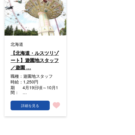
北海道
【北海道・ルスツリゾ
ート】遊園地スタッフ
／遊園 …
職種：
遊園地スタッフ
時給：
1,250円
期
4月19日頃～10月1
間：
…
詳細を見る