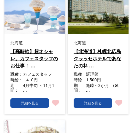
北海道
北海道
【高時給】超オシャ
【北海道】札幌北広島
レ。カフェスタッフの
クラッセホテルであな
お仕事！ …
たの料 …
職種：
カフェスタッフ
職種：
調理師
時給：
1,410円
時給：
1,500円
期
4月中旬 ～11月1
期
随時～3か月 (延
間：
…
間：
…
詳細を見る
詳細を見る