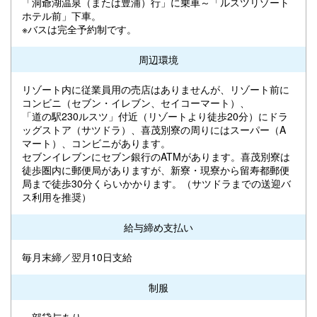
「洞爺湖温泉（または豊浦）行」に乗車～「ルスツリゾート
ホテル前」下車。
※バスは完全予約制です。
周辺環境
リゾート内に従業員用の売店はありませんが、リゾート前に
コンビニ（セブン・イレブン、セイコーマート）、
「道の駅230ルスツ」付近（リゾートより徒歩20分）にドラ
ッグストア（サツドラ）、喜茂別寮の周りにはスーパー（A
マート）、コンビニがあります。
セブンイレブンにセブン銀行のATMがあります。喜茂別寮は
徒歩圏内に郵便局がありますが、新寮・現寮から留寿都郵便
局まで徒歩30分くらいかかります。（サツドラまでの送迎バ
ス利用を推奨）
給与締め支払い
毎月末締／翌月10日支給
制服
一部貸与あり