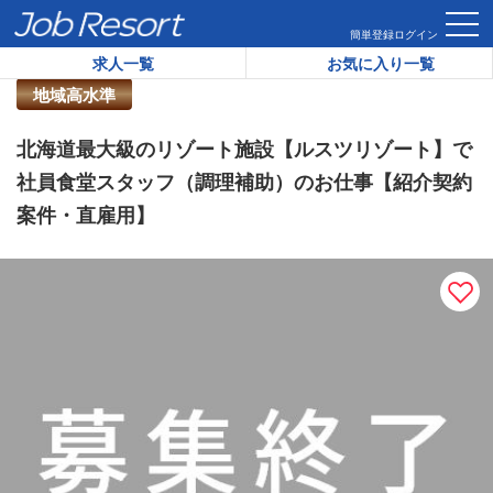
HOME
求人一覧
北海道最大級のリゾート施設【ルスツリゾー
簡単登録
ログイン
求人一覧
お気に入り一覧
リゾートバイト求人番号：
42170
地域高水準
北海道最大級のリゾート施設【ルスツリゾート】で
社員食堂スタッフ（調理補助）のお仕事【紹介契約
案件・直雇用】