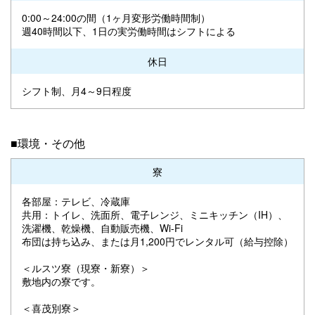
0:00～24:00の間（1ヶ月変形労働時間制）
週40時間以下、1日の実労働時間はシフトによる
休日
シフト制、月4～9日程度
■環境・その他
寮
各部屋：テレビ、冷蔵庫
共用：トイレ、洗面所、電子レンジ、ミニキッチン（IH）、
洗濯機、乾燥機、自動販売機、Wi-Fi
布団は持ち込み、または月1,200円でレンタル可（給与控除）
＜ルスツ寮（現寮・新寮）＞
敷地内の寮です。
＜喜茂別寮＞