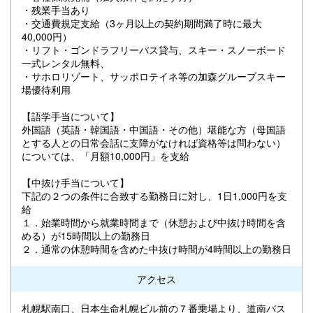
・残業手当あり
・交通費規定支給（3ヶ月以上の契約期間満了時に最大
40,000円）
・リフト・ゴンドラフリーパス貸与、スキー・スノーボード
一式レンタル無料、
・サホロリゾート、サッポロテイネ等の加森グループスキー
場優待利用
【語学手当について】
外国語（英語・韓国語・中国語・その他）堪能な方（母国語
とする人との日常会話に支障がなければ資格等は問わない）
については、「月額10,000円」を支給
【中抜け手当について】
下記の２つの条件に合致する勤務日に対し、1日1,000円を支
給
１．始業時間から就業時間まで（休憩および中抜け時間を含
める）が15時間以上の勤務日
２．通常の休憩時間を含めた中抜け時間が4時間以上の勤務日
アクセス
札幌駅南口、日本生命札幌ビル前の７番乗場より、道南バス