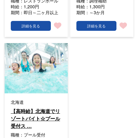
職種：
レストランホール
職種：
調理補助
時給：
1,200円
時給：
1,300円
期間：
即日～二ヶ月以上
期間：
～3か月
詳細を見る
詳細を見る
北海道
【高時給】北海道でリ
ゾートバイト☆プール
受付ス …
職種：
プール受付