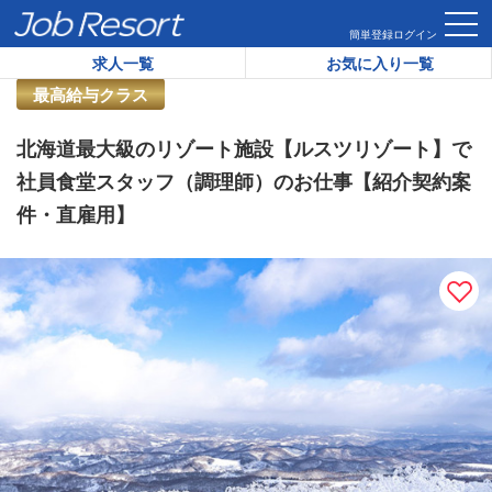
HOME
求人一覧
北海道最大級のリゾート施設【ルスツリゾー
簡単登録
ログイン
求人一覧
お気に入り一覧
リゾートバイト求人番号：
42168
最高給与クラス
北海道最大級のリゾート施設【ルスツリゾート】で
社員食堂スタッフ（調理師）のお仕事【紹介契約案
件・直雇用】