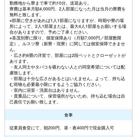
勤務地から寮まで車で約10分。送迎あり。
寮費は基本月額4,000円、2人部屋になった月は当月の寮費を
無料と致します。
※部屋に空きがあれば1人1部屋になりますが、時期や寮の場
所によって、2人1部屋または、最大4人1部屋をお願いする場
合がありますので、予めご了承ください。
※喜茂別寮に限り、個室保障あり（月額7,000円／部屋数限
定）。ルスツ寮（新寮・現寮）に関しては個室保障できませ
ん。
・広さ約6畳の洋室で、部屋には2段ベットとクローゼットが
あります。
・友人同士やタバコを吸わない人との同室希望については配
慮致します。
・部屋は十分な広さがあるとはいえません。よって、持ち込
む荷物も必要最小限にするようご協力ください。
・室内に浴室・洗面台はありません。
・貴重品について、保管場所がないため、持ち込む場合は自
己責任でお願い致します。
食事
従業員食堂にて、朝200円、昼・夜400円で現金購入可