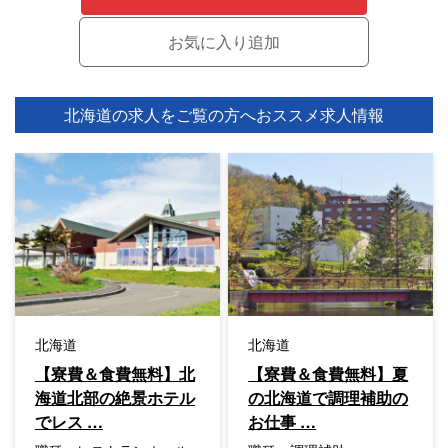
北海道の求人をご覧の方へ
おススメ求人情報
北海道
北海道
【寮費＆食費無料】北
【寮費＆食費無料】夏
海道北部の絶景ホテル
の北海道で調理補助の
でレス …
お仕事 …