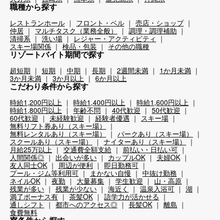
職種から探す
レストランホール
フロント・ベル
売店・ショップ
仲居
マルチタスク（業務全般）
調理・調理補助
清掃系
洗い場
レジャー・アクティビティ
スキー場関係
検品・包装
その他の職種
リゾートバイト期間で探す
超短期
短期
中期
長期
2週間未満
1か月未満
3か月未満
3か月以上
6か月以上
こだわり条件から探す
時給1,200円以上
時給1,400円以上
時給1,600円以上
時給1,800円以上
年齢不問
40代歓迎
50代歓迎
60代歓迎
未経験歓迎
経験者優遇
スキー場
無料リフト券あり（スキー場）
無料レンタルあり（スキー場）
パークあり（スキー場）
スクールあり（スキー場）
ナイターあり（スキー場）
月給25万以上
交通費全額支給
前払い・日払い可
人間関係◎
出会いが多い
カップルOK
夫婦OK
友人同士OK
周辺が便利
即日勤務可
プール・ジム等利用可
まかない自慢
中抜け勤務
ネイルOK
夜勤
大量募集
学生歓迎
山・高原
残業が多い
残業が少ない
海近く
温泉入浴可
湖
満了ボーナス有
茶髪OK
語学力が活かせる
通しシフト
都市へのアクセス◎
長髪OK
離島
食費無料