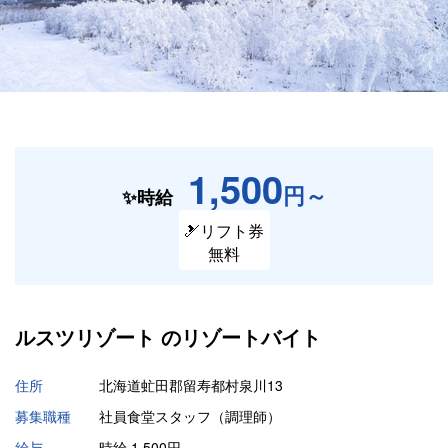
1,500
円～
✨時給
🎿リフト券
無料
ルスツリゾート の
リゾートバイト
住所
北海道虻田郡留寿都村泉川13
募集職種
社員食堂スタッフ（調理師）
給与
時給 1,500円