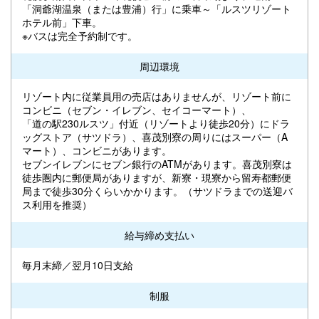
「洞爺湖温泉（または豊浦）行」に乗車～「ルスツリゾート
ホテル前」下車。
※バスは完全予約制です。
周辺環境
リゾート内に従業員用の売店はありませんが、リゾート前に
コンビニ（セブン・イレブン、セイコーマート）、
「道の駅230ルスツ」付近（リゾートより徒歩20分）にドラ
ッグストア（サツドラ）、喜茂別寮の周りにはスーパー（A
マート）、コンビニがあります。
セブンイレブンにセブン銀行のATMがあります。喜茂別寮は
徒歩圏内に郵便局がありますが、新寮・現寮から留寿都郵便
局まで徒歩30分くらいかかります。（サツドラまでの送迎バ
ス利用を推奨）
給与締め支払い
毎月末締／翌月10日支給
制服