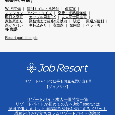
寮条件から探す
Wi-Fi完備
個別トイレ・風呂付
個室寮
マンション・アパートタイプ
寮費・光熱費無料
即日入寮可
カップル同室OK
友人同士同室可
家族寮あり
勤務地まで徒歩5分以内
駅近
周辺が便利
寮がきれい
車持込み可
客室寮
館内寮
ペット可
多言語
Resort part-time job
リゾートバイトで仕事もお金も思い出も!!
【ジョブリゾ】
リゾートバイト求人一覧
特集一覧
リゾートバイトが初めての方へ
JobResortとは
派遣で働くメリット
適職診断
登録を先にするメリット
職種紹介
お役立ちコラム
リゾートバイト体験談