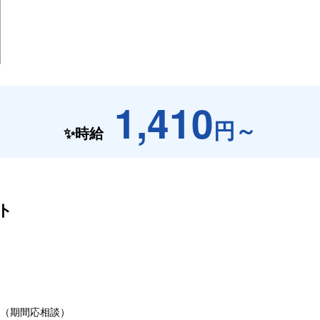
1,410
円～
✨時給
ト
から（期間応相談）