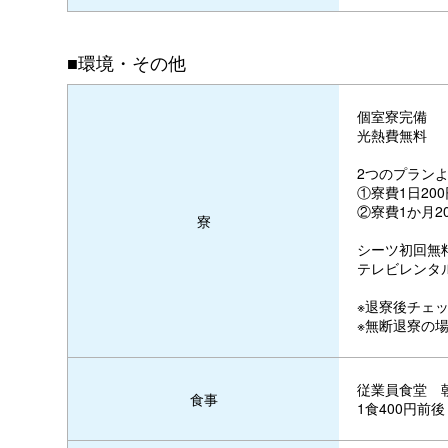
■環境・その他
個室寮完備
光熱費無料
2つのプラン
①寮費1日20
②寮費1か月2
寮
シーツ初回無料
テレビレンタル
※退寮後チェ
※無断退寮の場
従業員食堂 
食事
1食400円前後