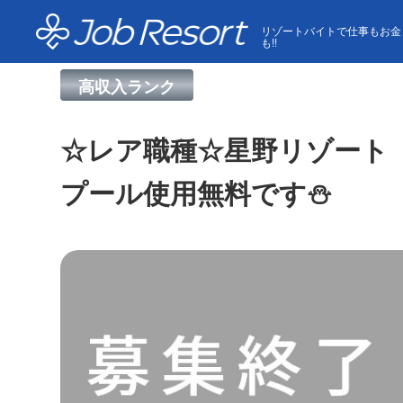
HOME
求人一覧
☆レア職種☆星野リゾート トマム
リゾートバイトで仕事もお金
も!!
高収入ランク
☆レア職種☆星野リゾート 
プール使用無料です⛄