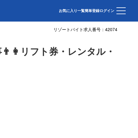
す⛄
お気に入り一覧
簡単登録
ログイン
リゾートバイト求人番号：
42074
👨👩リフト券・レンタル・