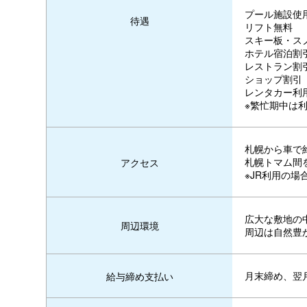
プール施設使
待遇
リフト無料
スキー板・ス
ホテル宿泊割
レストラン割
ショップ割引
レンタカー利用
※繁忙期中は
札幌から車で
札幌トマム間
アクセス
※JR利用の場合
広大な敷地の
周辺環境
周辺は自然豊
月末締め、翌
給与締め支払い