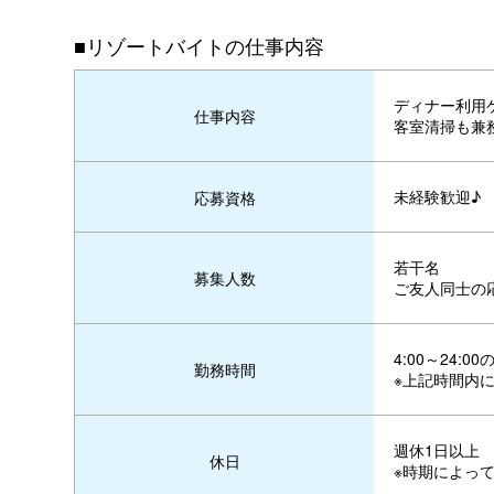
■リゾートバイトの仕事内容
ディナー利用
仕事内容
客室清掃も兼
未経験歓迎♪
応募資格
若干名
募集人数
ご友人同士の
4:00～24:
勤務時間
※上記時間内
週休1日以上
休日
※時期によっ