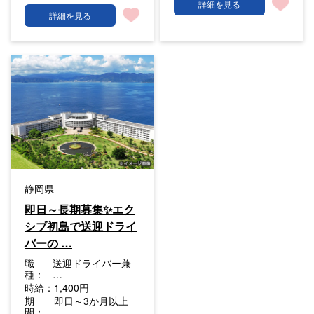
詳細を見る
詳細を見る
静岡県
即日～長期募集✨エク
シブ初島で送迎ドライ
バーの …
職
送迎ドライバー兼
種：
…
時給：
1,400円
期
即日～3か月以上
間：
…