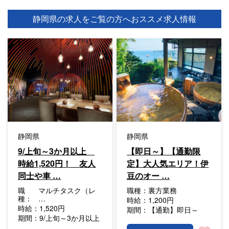
静岡県の求人をご覧の方へ
おススメ求人情報
静岡県
静岡県
9/上旬～3か月以上
【即日～】【通勤限
時給1,520円！ 友人
定】大人気エリア！伊
同士や車 …
豆のオー …
職
マルチタスク（レ
職種：
裏方業務
種：
…
時給：
1,200円
時給：
1,520円
期間：
【通勤】即日～
期間：
9/上旬～3か月以上