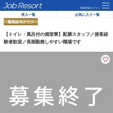
HOME
求人一覧
【トイレ・風呂付の個室寮】配膳スタッフ／
簡単登録
ログイン
求人一覧
お気に入り一覧
リゾートバイト求人番号：
41889
最高給与クラス
【トイレ・風呂付の個室寮】配膳スタッフ／接客経
験者歓迎／長期勤務しやすい職場です