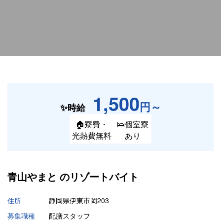
1,500
円～
✨時給
🏠寮費・
🛌個室寮
光熱費無料
あり
青山やまと の
リゾートバイト
住所
静岡県伊東市岡203
募集職種
配膳スタッフ