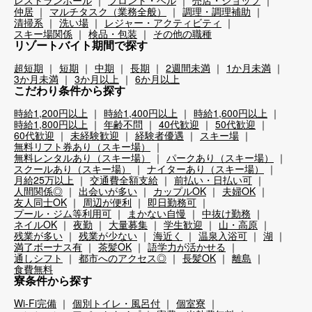
レストランホール
フロント・ベル
売店・ショップ
仲居
マルチタスク（業務全般）
調理・調理補助
清掃系
洗い場
レジャー・アクティビティ
スキー場関係
検品・包装
その他の職種
リゾートバイト期間で探す
超短期
短期
中期
長期
2週間未満
1か月未満
3か月未満
3か月以上
6か月以上
こだわり条件から探す
時給1,200円以上
時給1,400円以上
時給1,600円以上
時給1,800円以上
年齢不問
40代歓迎
50代歓迎
60代歓迎
未経験歓迎
経験者優遇
スキー場
無料リフト券あり（スキー場）
無料レンタルあり（スキー場）
パークあり（スキー場）
スクールあり（スキー場）
ナイターあり（スキー場）
月給25万以上
交通費全額支給
前払い・日払い可
人間関係◎
出会いが多い
カップルOK
夫婦OK
友人同士OK
周辺が便利
即日勤務可
プール・ジム等利用可
まかない自慢
中抜け勤務
ネイルOK
夜勤
大量募集
学生歓迎
山・高原
残業が多い
残業が少ない
海近く
温泉入浴可
湖
満了ボーナス有
茶髪OK
語学力が活かせる
通しシフト
都市へのアクセス◎
長髪OK
離島
食費無料
寮条件から探す
Wi-Fi完備
個別トイレ・風呂付
個室寮