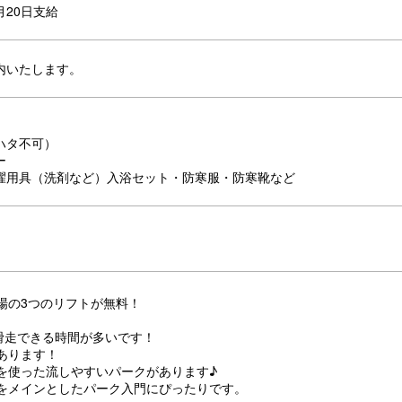
月20日支給
内いたします。
ハタ不可）
ー
濯用具（洗剤など）入浴セット・防寒服・防寒靴など
場の3つのリフトが無料！
滑走できる時間が多いです！
あります！
を使った流しやすいパークがあります♪
をメインとしたパーク入門にぴったりです。