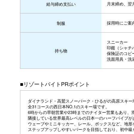
月末締め、翌
給与締め支払い
採用時にご案
制服
スニーカー
印鑑（シャチ
持ち物
保険証のコピ
洗面用具・洗
■リゾートバイトPRポイント
ダイナランド・高鷲スノーパーク・ひるがの高原スキー
全31コースの西日本NO.1のスキー場です。
6時からの早朝営業や23時までのナイター営業もあり、
隣接している世界最高レベルの日本一のハーフパイプが
ウェーブやミニキッカー、レール、ボックスなど、地形
ステップアップしやすいパークを目指しており、初中級