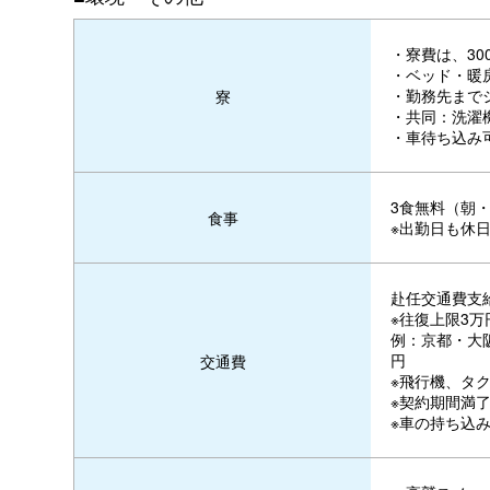
・寮費は、3
・ベッド・暖房
・勤務先まで
寮
・共同：洗濯
・車待ち込み
3食無料（朝
食事
※出勤日も休
赴任交通費支
※往復上限3
例：京都・大阪
円
交通費
※飛行機、タ
※契約期間満
※車の持ち込