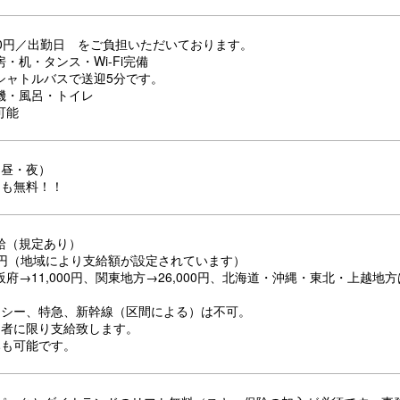
00円／出勤日 をご負担いただいております。
・机・タンス・Wi-Fi完備
シャトルバスで送迎5分です。
機・風呂・トイレ
可能
・昼・夜）
日も無料！！
給（規定あり）
万円（地域により支給額が設定されています）
府→11,000円、関東地方→26,000円、北海道・沖縄・東北・上越地方は3
クシー、特急、新幹線（区間による）は不可。
了者に限り支給致します。
みも可能です。