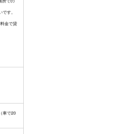
務所での
多いです。
安料金で貸
車で20