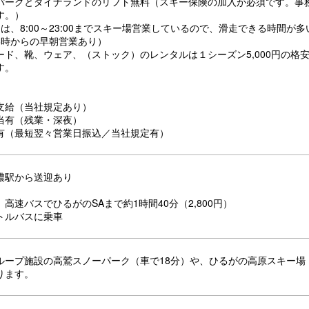
パークとダイナランドのリフト無料（スキー保険の加入が必須です。事
す。）
は、8:00～23:00までスキー場営業しているので、滑走できる時間が
6時からの早朝営業あり）
ード、靴、ウェア、（ストック）のレンタルは１シーズン5,000円の格
す。
支給（当社規定あり）
当有（残業・深夜）
有（最短翌々営業日振込／当社規定有）
濃駅から送迎あり
】
高速バスでひるがのSAまで約1時間40分（2,800円）
トルバスに乗車
ループ施設の高鷲スノーパーク（車で18分）や、ひるがの高原スキー場（
ります。