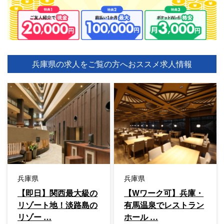
兵庫県の求人をご覧の方へ
おススメ求人情報
兵庫県
兵庫県
【即日】関西最大級の
【Wワーク可】兵庫・
リゾート地！淡路島の
有馬温泉でレストラン
リゾー …
ホール …