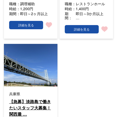
職種：
調理補助
職種：
レストランホール
時給：
1,200円
時給：
1,400円
期間：
即日～2ヶ月以上
期
即日～3か月以上
間：
…
詳細を見る
詳細を見る
兵庫県
【急募】淡路島で働き
たいスタッフ大募集！
関西最 …