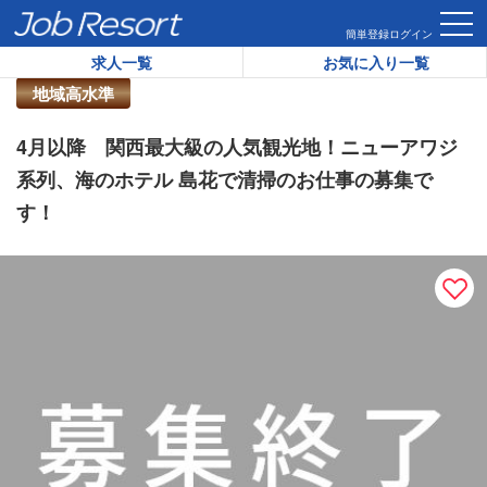
HOME
求人一覧
4月以降 関西最大級の人気観光地！ニューア
簡単登録
ログイン
求人一覧
お気に入り一覧
リゾートバイト求人番号：
41253
地域高水準
4月以降 関西最大級の人気観光地！ニューアワジ
系列、海のホテル 島花で清掃のお仕事の募集で
す！