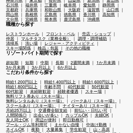
石川県
福井県
三重県
岐阜県
愛知県
静岡県
京都府
兵庫県
和歌山県
大阪府
滋賀県
山口県
岡山県
島根県
広島県
徳島県
香川県
高知県
大分県
宮崎県
熊本県
鹿児島県
沖縄県
職種から探す
レストランホール
フロント・ベル
売店・ショップ
仲居
マルチタスク（業務全般）
調理・調理補助
清掃系
洗い場
レジャー・アクティビティ
スキー場関係
検品・包装
その他の職種
リゾートバイト期間で探す
超短期
短期
中期
長期
2週間未満
1か月未満
3か月未満
3か月以上
6か月以上
こだわり条件から探す
時給1,200円以上
時給1,400円以上
時給1,600円以上
時給1,800円以上
年齢不問
40代歓迎
50代歓迎
60代歓迎
未経験歓迎
経験者優遇
スキー場
無料リフト券あり（スキー場）
無料レンタルあり（スキー場）
パークあり（スキー場）
スクールあり（スキー場）
ナイターあり（スキー場）
月給25万以上
交通費全額支給
前払い・日払い可
人間関係◎
出会いが多い
カップルOK
夫婦OK
友人同士OK
周辺が便利
即日勤務可
プール・ジム等利用可
まかない自慢
中抜け勤務
ネイルOK
夜勤
大量募集
学生歓迎
山・高原