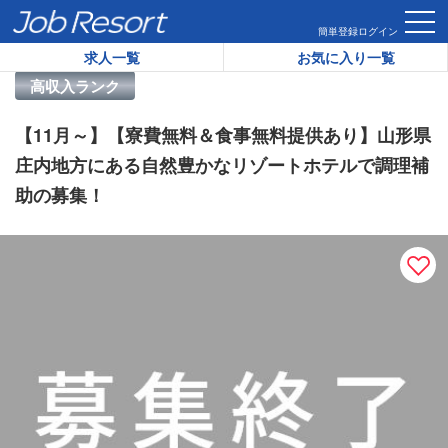
HOME
求人一覧
【11月～】【寮費無料＆食事無料提供あり
簡単登録
ログイン
求人一覧
お気に入り一覧
リゾートバイト求人番号：
40609
高収入ランク
【11月～】【寮費無料＆食事無料提供あり】山形県
庄内地方にある自然豊かなリゾートホテルで調理補
助の募集！