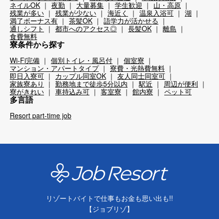
ネイルOK
夜勤
大量募集
学生歓迎
山・高原
残業が多い
残業が少ない
海近く
温泉入浴可
湖
満了ボーナス有
茶髪OK
語学力が活かせる
通しシフト
都市へのアクセス◎
長髪OK
離島
食費無料
寮条件から探す
Wi-Fi完備
個別トイレ・風呂付
個室寮
マンション・アパートタイプ
寮費・光熱費無料
即日入寮可
カップル同室OK
友人同士同室可
家族寮あり
勤務地まで徒歩5分以内
駅近
周辺が便利
寮がきれい
車持込み可
客室寮
館内寮
ペット可
多言語
Resort part-time job
リゾートバイトで仕事もお金も思い出も!!
【ジョブリゾ】