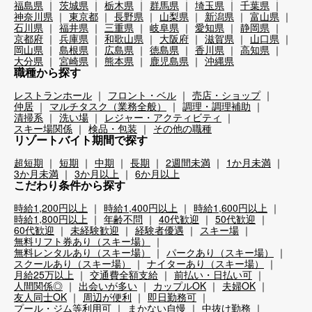
福島県
茨城県
栃木県
群馬県
埼玉県
千葉県
神奈川県
東京都
長野県
山梨県
新潟県
富山県
石川県
福井県
三重県
岐阜県
愛知県
静岡県
京都府
兵庫県
和歌山県
大阪府
滋賀県
山口県
岡山県
島根県
広島県
徳島県
香川県
高知県
大分県
宮崎県
熊本県
鹿児島県
沖縄県
職種から探す
レストランホール
フロント・ベル
売店・ショップ
仲居
マルチタスク（業務全般）
調理・調理補助
清掃系
洗い場
レジャー・アクティビティ
スキー場関係
検品・包装
その他の職種
リゾートバイト期間で探す
超短期
短期
中期
長期
2週間未満
1か月未満
3か月未満
3か月以上
6か月以上
こだわり条件から探す
時給1,200円以上
時給1,400円以上
時給1,600円以上
時給1,800円以上
年齢不問
40代歓迎
50代歓迎
60代歓迎
未経験歓迎
経験者優遇
スキー場
無料リフト券あり（スキー場）
無料レンタルあり（スキー場）
パークあり（スキー場）
スクールあり（スキー場）
ナイターあり（スキー場）
月給25万以上
交通費全額支給
前払い・日払い可
人間関係◎
出会いが多い
カップルOK
夫婦OK
友人同士OK
周辺が便利
即日勤務可
プール・ジム等利用可
まかない自慢
中抜け勤務