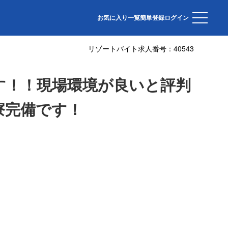
トランホールのお仕事。Wi-Fi付きの個室寮完備です！
お気に入り一覧
簡単登録
ログイン
リゾートバイト求人番号：
40543
です！！現場環境が良いと評判
寮完備です！