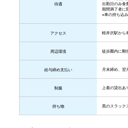
出勤日のみ食費手
待遇
期間満了者に
※車の持ち込
軽井沢駅から
アクセス
徒歩圏内に郵
周辺環境
月末締め、翌
給与締め支払い
上着の貸出あ
制服
黒のスラック
持ち物