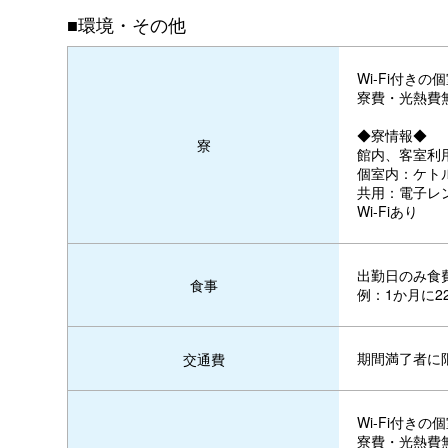
■環境・その他
Wi-Fi付きの
寮費・光熱費
◆寮情報◆
寮
館内、客室利
個室内：ケト
共用：電子レ
Wi-Fiあり
出勤日のみ食費
食事
例：1か月に2
期間満了者に
交通費
Wi-Fi付きの
寮費・光熱費