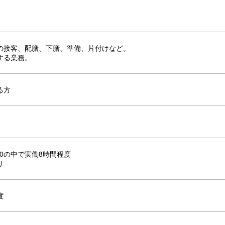
の接客、配膳、下膳、準備、片付けなど。
する業務。
る方
：00の中で実働8時間程度
り
度