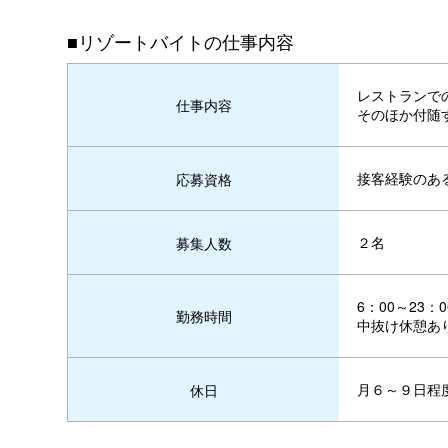
■リゾートバイトの仕事内容
レストランで
仕事内容
そのほか付随
接客経験のあ
応募資格
２名
募集人数
6：00～23
勤務時間
中抜け休憩あ
月６～９日程
休日