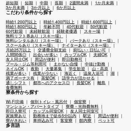
超短期
短期
中期
長期
2週間未満
1か月未満
3か月未満
3か月以上
6か月以上
こだわり条件から探す
時給1,200円以上
時給1,400円以上
時給1,600円以上
時給1,800円以上
年齢不問
40代歓迎
50代歓迎
60代歓迎
未経験歓迎
経験者優遇
スキー場
無料リフト券あり（スキー場）
無料レンタルあり（スキー場）
パークあり（スキー場）
スクールあり（スキー場）
ナイターあり（スキー場）
月給25万以上
交通費全額支給
前払い・日払い可
人間関係◎
出会いが多い
カップルOK
夫婦OK
友人同士OK
周辺が便利
即日勤務可
プール・ジム等利用可
まかない自慢
中抜け勤務
ネイルOK
夜勤
大量募集
学生歓迎
山・高原
残業が多い
残業が少ない
海近く
温泉入浴可
湖
満了ボーナス有
茶髪OK
語学力が活かせる
通しシフト
都市へのアクセス◎
長髪OK
離島
食費無料
寮条件から探す
Wi-Fi完備
個別トイレ・風呂付
個室寮
マンション・アパートタイプ
寮費・光熱費無料
即日入寮可
カップル同室OK
友人同士同室可
家族寮あり
勤務地まで徒歩5分以内
駅近
周辺が便利
寮がきれい
車持込み可
客室寮
館内寮
ペット可
多言語