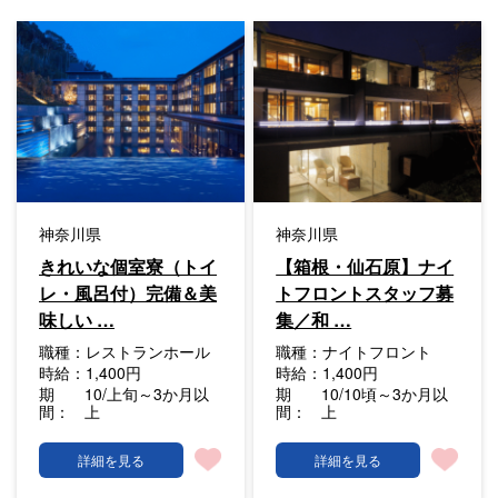
神奈川県
神奈川県
きれいな個室寮（トイ
【箱根・仙石原】ナイ
レ・風呂付）完備＆美
トフロントスタッフ募
味しい …
集／和 …
職種：
レストランホール
職種：
ナイトフロント
時給：
1,400円
時給：
1,400円
期
10/上旬～3か月以
期
10/10頃～3か月以
間：
上
間：
上
詳細を見る
詳細を見る