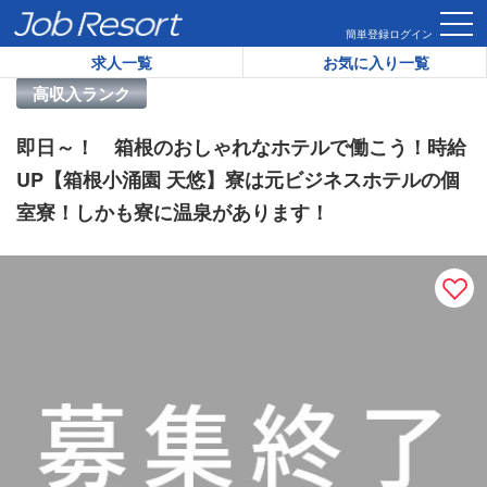
HOME
求人一覧
即日～！ 箱根のおしゃれなホテルで働こう！
簡単登録
ログイン
求人一覧
お気に入り一覧
リゾートバイト求人番号：
40535
高収入ランク
即日～！ 箱根のおしゃれなホテルで働こう！時給
UP【箱根小涌園 天悠】寮は元ビジネスホテルの個
室寮！しかも寮に温泉があります！