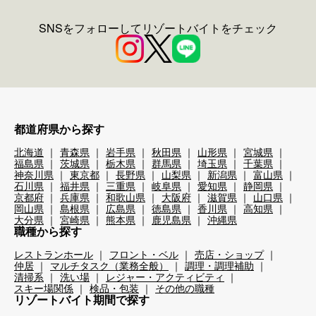
SNSをフォローしてリゾートバイトをチェック
都道府県から探す
北海道
青森県
岩手県
秋田県
山形県
宮城県
福島県
茨城県
栃木県
群馬県
埼玉県
千葉県
神奈川県
東京都
長野県
山梨県
新潟県
富山県
石川県
福井県
三重県
岐阜県
愛知県
静岡県
京都府
兵庫県
和歌山県
大阪府
滋賀県
山口県
岡山県
島根県
広島県
徳島県
香川県
高知県
大分県
宮崎県
熊本県
鹿児島県
沖縄県
職種から探す
レストランホール
フロント・ベル
売店・ショップ
仲居
マルチタスク（業務全般）
調理・調理補助
清掃系
洗い場
レジャー・アクティビティ
スキー場関係
検品・包装
その他の職種
リゾートバイト期間で探す