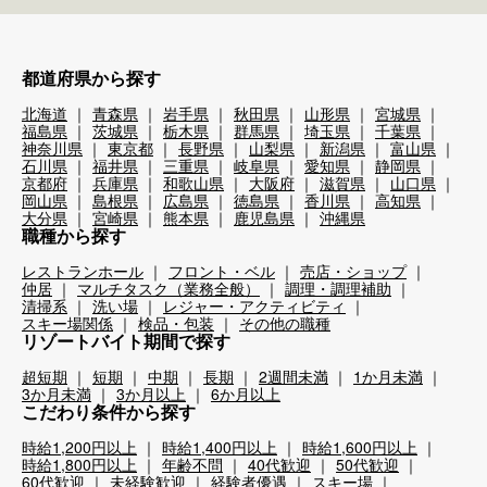
都道府県から探す
北海道
青森県
岩手県
秋田県
山形県
宮城県
福島県
茨城県
栃木県
群馬県
埼玉県
千葉県
神奈川県
東京都
長野県
山梨県
新潟県
富山県
石川県
福井県
三重県
岐阜県
愛知県
静岡県
京都府
兵庫県
和歌山県
大阪府
滋賀県
山口県
岡山県
島根県
広島県
徳島県
香川県
高知県
大分県
宮崎県
熊本県
鹿児島県
沖縄県
職種から探す
レストランホール
フロント・ベル
売店・ショップ
仲居
マルチタスク（業務全般）
調理・調理補助
清掃系
洗い場
レジャー・アクティビティ
スキー場関係
検品・包装
その他の職種
リゾートバイト期間で探す
超短期
短期
中期
長期
2週間未満
1か月未満
3か月未満
3か月以上
6か月以上
こだわり条件から探す
時給1,200円以上
時給1,400円以上
時給1,600円以上
時給1,800円以上
年齢不問
40代歓迎
50代歓迎
60代歓迎
未経験歓迎
経験者優遇
スキー場