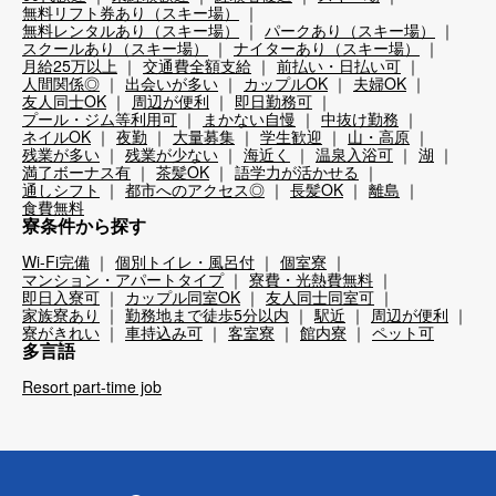
無料リフト券あり（スキー場）
無料レンタルあり（スキー場）
パークあり（スキー場）
スクールあり（スキー場）
ナイターあり（スキー場）
月給25万以上
交通費全額支給
前払い・日払い可
人間関係◎
出会いが多い
カップルOK
夫婦OK
友人同士OK
周辺が便利
即日勤務可
プール・ジム等利用可
まかない自慢
中抜け勤務
ネイルOK
夜勤
大量募集
学生歓迎
山・高原
残業が多い
残業が少ない
海近く
温泉入浴可
湖
満了ボーナス有
茶髪OK
語学力が活かせる
通しシフト
都市へのアクセス◎
長髪OK
離島
食費無料
寮条件から探す
Wi-Fi完備
個別トイレ・風呂付
個室寮
マンション・アパートタイプ
寮費・光熱費無料
即日入寮可
カップル同室OK
友人同士同室可
家族寮あり
勤務地まで徒歩5分以内
駅近
周辺が便利
寮がきれい
車持込み可
客室寮
館内寮
ペット可
多言語
Resort part-time job