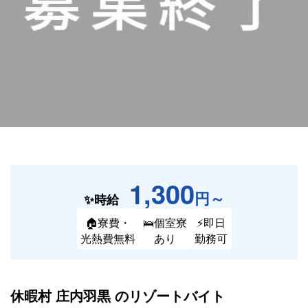
1,300
円～
✨時給
🏠寮費・
🛌個室寮
⚡即日
光熱費無料
あり
勤務可
休暇村 庄内羽黒 の
リゾートバイト