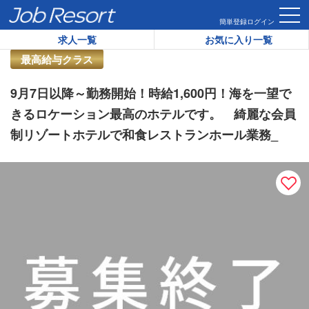
HOME
求人一覧
9月7日以降～勤務開始！時給1,600円！
簡単登録
ログイン
求人一覧
お気に入り一覧
リゾートバイト求人番号：
40011
最高給与クラス
9月7日以降～勤務開始！時給1,600円！海を一望で
きるロケーション最高のホテルです。 綺麗な会員
制リゾートホテルで和食レストランホール業務_