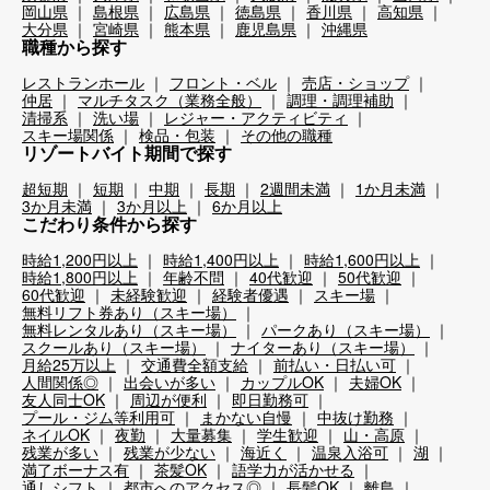
岡山県
島根県
広島県
徳島県
香川県
高知県
大分県
宮崎県
熊本県
鹿児島県
沖縄県
職種から探す
レストランホール
フロント・ベル
売店・ショップ
仲居
マルチタスク（業務全般）
調理・調理補助
清掃系
洗い場
レジャー・アクティビティ
スキー場関係
検品・包装
その他の職種
リゾートバイト期間で探す
超短期
短期
中期
長期
2週間未満
1か月未満
3か月未満
3か月以上
6か月以上
こだわり条件から探す
時給1,200円以上
時給1,400円以上
時給1,600円以上
時給1,800円以上
年齢不問
40代歓迎
50代歓迎
60代歓迎
未経験歓迎
経験者優遇
スキー場
無料リフト券あり（スキー場）
無料レンタルあり（スキー場）
パークあり（スキー場）
スクールあり（スキー場）
ナイターあり（スキー場）
月給25万以上
交通費全額支給
前払い・日払い可
人間関係◎
出会いが多い
カップルOK
夫婦OK
友人同士OK
周辺が便利
即日勤務可
プール・ジム等利用可
まかない自慢
中抜け勤務
ネイルOK
夜勤
大量募集
学生歓迎
山・高原
残業が多い
残業が少ない
海近く
温泉入浴可
湖
満了ボーナス有
茶髪OK
語学力が活かせる
通しシフト
都市へのアクセス◎
長髪OK
離島