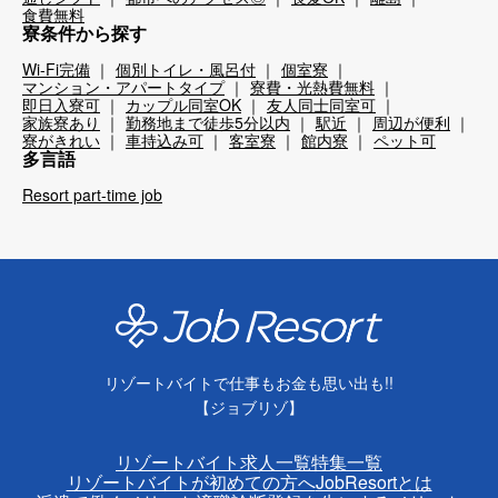
食費無料
寮条件から探す
Wi-Fi完備
個別トイレ・風呂付
個室寮
マンション・アパートタイプ
寮費・光熱費無料
即日入寮可
カップル同室OK
友人同士同室可
家族寮あり
勤務地まで徒歩5分以内
駅近
周辺が便利
寮がきれい
車持込み可
客室寮
館内寮
ペット可
多言語
Resort part-time job
リゾートバイトで仕事もお金も思い出も!!
【ジョブリゾ】
リゾートバイト求人一覧
特集一覧
リゾートバイトが初めての方へ
JobResortとは