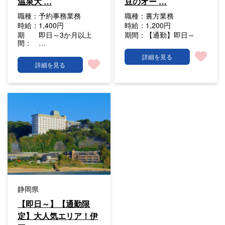
温泉大 …
豆のオー …
職種：
予約事務業務
職種：
裏方業務
時給：
1,400円
時給：
1,200円
期
即日～3か月以上
期間：
【通勤】即日～
間：
…
詳細を見る
詳細を見る
静岡県
【即日～】【通勤限
定】大人気エリア！伊