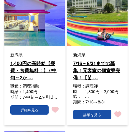
新潟県
新潟県
1,400円の高時給【寮
7/16～8/31までの募
費・食費無料！】7/中
集！元客室の個室寮完
旬～2か …
備！【苗 …
職種：
調理補助
職種：
調理師
時給：
1,400円
時
1,800円～2,000円
給：
…
期間：
7/中旬～2か月以 …
期間：
7/16～8/31
詳細を見る
詳細を見る