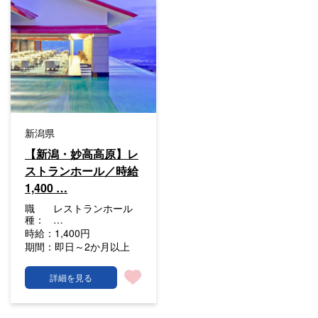
新潟県
【新潟・妙高高原】レ
ストランホール／時給
1,400 …
職
レストランホール
種：
…
時給：
1,400円
期間：
即日～2か月以上
詳細を見る