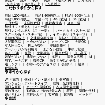
3か月未満
3か月以上
6か月以上
こだわり条件から探す
時給1,200円以上
時給1,400円以上
時給1,600円以上
時給1,800円以上
年齢不問
40代歓迎
50代歓迎
60代歓迎
未経験歓迎
経験者優遇
スキー場
無料リフト券あり（スキー場）
無料レンタルあり（スキー場）
パークあり（スキー場）
スクールあり（スキー場）
ナイターあり（スキー場）
月給25万以上
交通費全額支給
前払い・日払い可
人間関係◎
出会いが多い
カップルOK
夫婦OK
友人同士OK
周辺が便利
即日勤務可
プール・ジム等利用可
まかない自慢
中抜け勤務
ネイルOK
夜勤
大量募集
学生歓迎
山・高原
残業が多い
残業が少ない
海近く
温泉入浴可
湖
満了ボーナス有
茶髪OK
語学力が活かせる
通しシフト
都市へのアクセス◎
長髪OK
離島
食費無料
寮条件から探す
Wi-Fi完備
個別トイレ・風呂付
個室寮
マンション・アパートタイプ
寮費・光熱費無料
即日入寮可
カップル同室OK
友人同士同室可
家族寮あり
勤務地まで徒歩5分以内
駅近
周辺が便利
寮がきれい
車持込み可
客室寮
館内寮
ペット可
多言語