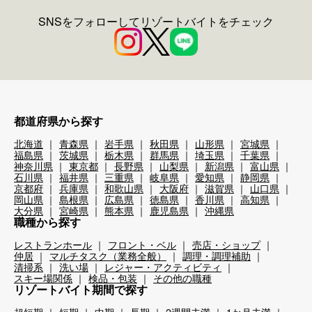
SNSをフォローしてリゾートバイトをチェック
都道府県から探す
北海道
青森県
岩手県
秋田県
山形県
宮城県
福島県
茨城県
栃木県
群馬県
埼玉県
千葉県
神奈川県
東京都
長野県
山梨県
新潟県
富山県
石川県
福井県
三重県
岐阜県
愛知県
静岡県
京都府
兵庫県
和歌山県
大阪府
滋賀県
山口県
岡山県
島根県
広島県
徳島県
香川県
高知県
大分県
宮崎県
熊本県
鹿児島県
沖縄県
職種から探す
レストランホール
フロント・ベル
売店・ショップ
仲居
マルチタスク（業務全般）
調理・調理補助
清掃系
洗い場
レジャー・アクティビティ
スキー場関係
検品・包装
その他の職種
リゾートバイト期間で探す
超短期
短期
中期
長期
2週間未満
1か月未満