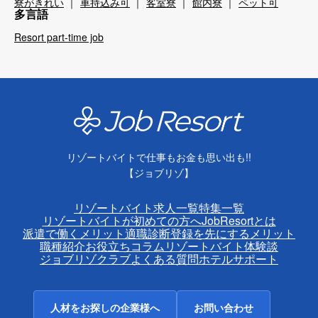
寮がきれい
車持込み可
客室寮
館内寮
ペット可
多言語
Resort part-time job
リゾートバイトで仕事もお金も思い出も!!
【ジョブリゾ】
リゾートバイト求人一覧
特集一覧
リゾートバイトが初めての方へ
JobResortとは
派遣で働くメリット
適職診断
登録を先にするメリット
職種紹介
お役立ちコラム
リゾートバイト体験談
ジョブリゾクラブ
よくある質問
ホテルサポート
人材をお探しの企業様へ
お問い合わせ