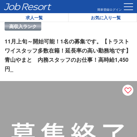
HOME
求人一覧
11月上旬～開始可能！1名の募集です。【ト
簡単登録
ログイン
求人一覧
お気に入り一覧
リゾートバイト求人番号：
39791
高収入ランク
11月上旬～開始可能！1名の募集です。【トラスト
ワイスタッフ多数在籍！延長率の高い勤務地です】
青山やまと 内務スタッフのお仕事！高時給1,450
円_