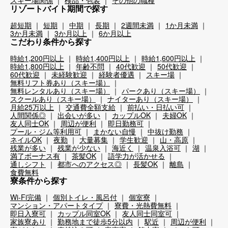
スキー場関係
検品・包装
その他の職種
リゾートバイト期間で探す
超短期
短期
中期
長期
2週間未満
1か月未満
3か月未満
3か月以上
6か月以上
こだわり条件から探す
時給1,200円以上
時給1,400円以上
時給1,600円以上
時給1,800円以上
年齢不問
40代歓迎
50代歓迎
60代歓迎
未経験歓迎
経験者優遇
スキー場
無料リフト券あり（スキー場）
無料レンタルあり（スキー場）
パークあり（スキー場）
スクールあり（スキー場）
ナイターあり（スキー場）
月給25万以上
交通費全額支給
前払い・日払い可
人間関係◎
出会いが多い
カップルOK
夫婦OK
友人同士OK
周辺が便利
即日勤務可
プール・ジム等利用可
まかない自慢
中抜け勤務
ネイルOK
夜勤
大量募集
学生歓迎
山・高原
残業が多い
残業が少ない
海近く
温泉入浴可
湖
満了ボーナス有
茶髪OK
語学力が活かせる
通しシフト
都市へのアクセス◎
長髪OK
離島
食費無料
寮条件から探す
Wi-Fi完備
個別トイレ・風呂付
個室寮
マンション・アパートタイプ
寮費・光熱費無料
即日入寮可
カップル同室OK
友人同士同室可
家族寮あり
勤務地まで徒歩5分以内
駅近
周辺が便利