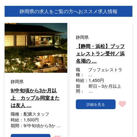
静岡県の求人をご覧の方へ
おススメ求人情報
静岡県
【静岡・浜松】ブッフ
ェレストラン受付／浜
名湖の …
職
ブッフェレストラ
種：
…
時給：
1,450円
静岡県
期
即日～3か月以上
9/中旬頃から3か月以
間：
…
上 カップル同室また
は友人 …
詳細を見る
職種：
配膳スタッフ
時給：
1,500円
期間：
9/中旬頃から3か …