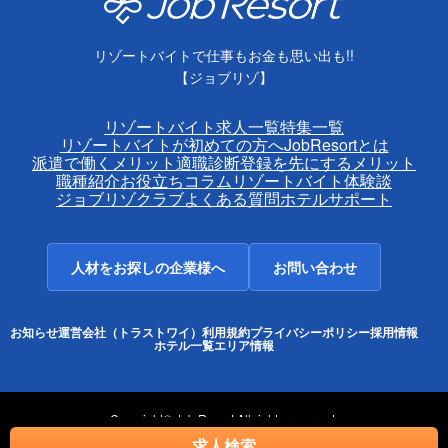
リゾートバイトで仕事もお金も思い出も!!
【ジョブリゾ】
リゾートバイト求人一覧
特集一覧
リゾートバイトが初めての方へ
JobResortとは
派遣で働くメリット
適職診断
登録を先にするメリット
職種紹介
お役立ちコラム
リゾートバイト体験談
ジョブリゾクラブ
よくある質問
ホテルサポート
人材をお探しの企業様へ
お問い合わせ
お知らせ
運営会社（トラストワイ）
利用規約
プライバシーポリシー
採用情報
ホテル一覧
エリア情報
Copyright© Job Resort All rights reserved.
求人検索