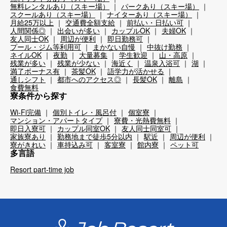
無料レンタルあり（スキー場）
パークあり（スキー場）
スクールあり（スキー場）
ナイターあり（スキー場）
月給25万以上
交通費全額支給
前払い・日払い可
人間関係◎
出会いが多い
カップルOK
夫婦OK
友人同士OK
周辺が便利
即日勤務可
プール・ジム等利用可
まかない自慢
中抜け勤務
ネイルOK
夜勤
大量募集
学生歓迎
山・高原
残業が多い
残業が少ない
海近く
温泉入浴可
湖
満了ボーナス有
茶髪OK
語学力が活かせる
通しシフト
都市へのアクセス◎
長髪OK
離島
食費無料
寮条件から探す
Wi-Fi完備
個別トイレ・風呂付
個室寮
マンション・アパートタイプ
寮費・光熱費無料
即日入寮可
カップル同室OK
友人同士同室可
家族寮あり
勤務地まで徒歩5分以内
駅近
周辺が便利
寮がきれい
車持込み可
客室寮
館内寮
ペット可
多言語
Resort part-time job