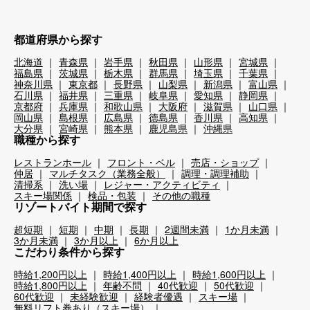
都道府県から探す
北海道
青森県
岩手県
秋田県
山形県
宮城県
福島県
茨城県
栃木県
群馬県
埼玉県
千葉県
神奈川県
東京都
長野県
山梨県
新潟県
富山県
石川県
福井県
三重県
岐阜県
愛知県
静岡県
京都府
兵庫県
和歌山県
大阪府
滋賀県
山口県
岡山県
島根県
広島県
徳島県
香川県
高知県
大分県
宮崎県
熊本県
鹿児島県
沖縄県
職種から探す
レストランホール
フロント・ベル
売店・ショップ
仲居
マルチタスク（業務全般）
調理・調理補助
清掃系
洗い場
レジャー・アクティビティ
スキー場関係
検品・包装
その他の職種
リゾートバイト期間で探す
超短期
短期
中期
長期
2週間未満
1か月未満
3か月未満
3か月以上
6か月以上
こだわり条件から探す
時給1,200円以上
時給1,400円以上
時給1,600円以上
時給1,800円以上
年齢不問
40代歓迎
50代歓迎
60代歓迎
未経験歓迎
経験者優遇
スキー場
無料リフト券あり（スキー場）