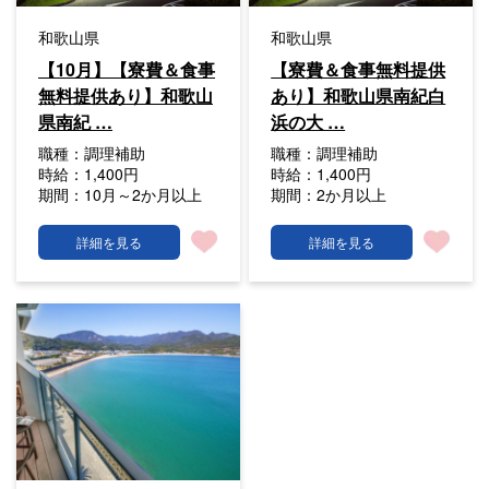
和歌山県
和歌山県
【10月】【寮費＆食事
【寮費＆食事無料提供
無料提供あり】和歌山
あり】和歌山県南紀白
県南紀 …
浜の大 …
職種：
調理補助
職種：
調理補助
時給：
1,400円
時給：
1,400円
期間：
10月～2か月以上
期間：
2か月以上
詳細を見る
詳細を見る