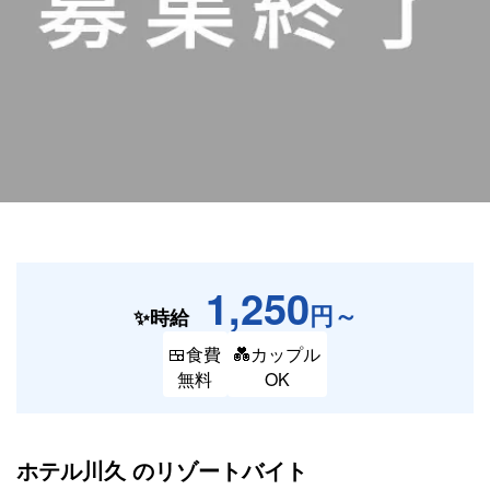
1,250
円～
✨時給
🍱食費
💑カップル
無料
OK
ホテル川久 の
リゾートバイト