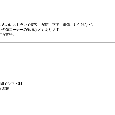
ル内のレストランで接客、配膳、下膳、準備、片付けなど。
ンの鍋コーナーの配膳などもあります。
する業務。
00の間でシフト制
間程度