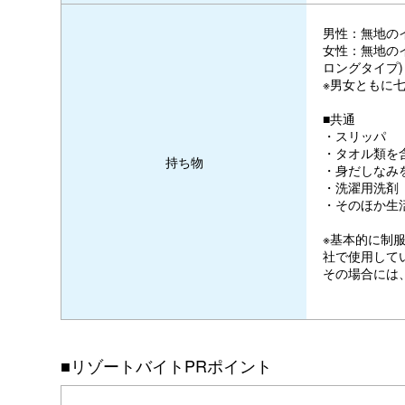
男性：無地の
女性：無地の
ロングタイプ)
※男女ともに
■共通
・スリッパ
・タオル類を
持ち物
・身だしなみ
・洗濯用洗剤
・そのほか生
※基本的に制
社で使用して
その場合には
■リゾートバイトPRポイント