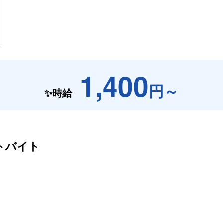
1,400
円～
✨時給
トバイト