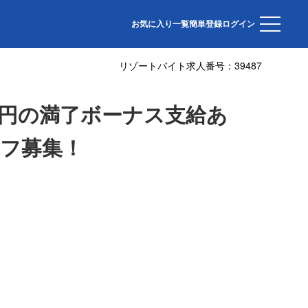
ホテル滝の湯】レストランホールスタッフ募集！
お気に入り一覧
簡単登録
ログイン
リゾートバイト求人番号：
39487
万円の満了ボーナス支給あ
フ募集！