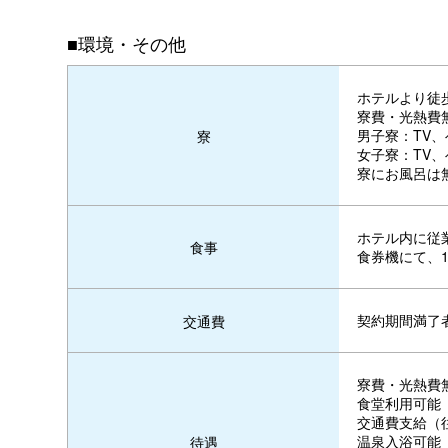
■環境・その他
ホテルより徒
寮費・光熱費
男子寮：TV、
寮
女子寮：TV、
寮にお風呂は
ホテル内に従
食事
食券機にて、1
契約期間満了
交通費
寮費・光熱費
食堂利用可能
交通費支給（
温泉入浴可能
待遇