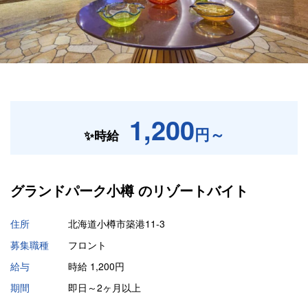
1,200
円～
✨時給
グランドパーク小樽 の
リゾートバイト
住所
北海道小樽市築港11-3
募集職種
フロント
給与
時給 1,200円
期間
即日～2ヶ月以上