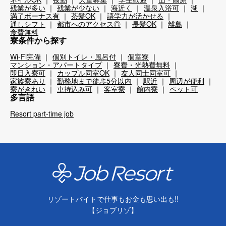
残業が多い
残業が少ない
海近く
温泉入浴可
湖
満了ボーナス有
茶髪OK
語学力が活かせる
通しシフト
都市へのアクセス◎
長髪OK
離島
食費無料
寮条件から探す
Wi-Fi完備
個別トイレ・風呂付
個室寮
マンション・アパートタイプ
寮費・光熱費無料
即日入寮可
カップル同室OK
友人同士同室可
家族寮あり
勤務地まで徒歩5分以内
駅近
周辺が便利
寮がきれい
車持込み可
客室寮
館内寮
ペット可
多言語
Resort part-time job
リゾートバイトで仕事もお金も思い出も!!
【ジョブリゾ】