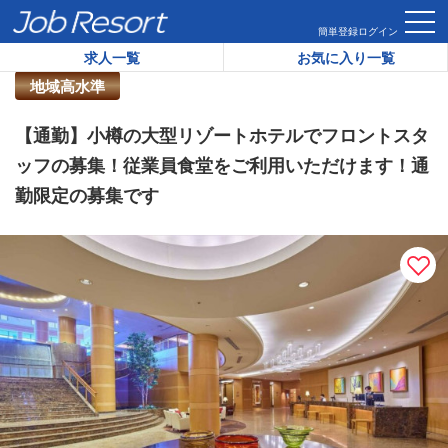
HOME
求人一覧
【通勤】小樽の大型リゾートホテルでフロン
簡単登録
ログイン
求人一覧
お気に入り一覧
リゾートバイト求人番号：
39420
地域高水準
【通勤】小樽の大型リゾートホテルでフロントスタ
ッフの募集！従業員食堂をご利用いただけます！通
勤限定の募集です