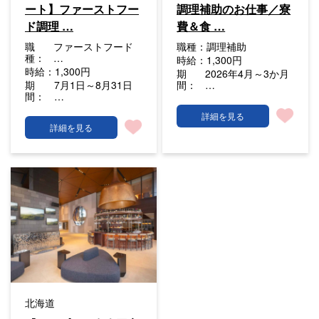
ート】ファーストフー
調理補助のお仕事／寮
ド調理 …
費＆食 …
職
ファーストフード
職種：
調理補助
種：
…
時給：
1,300円
時給：
1,300円
期
2026年4月～3か月
期
7月1日～8月31日
間：
…
間：
…
詳細を見る
詳細を見る
北海道