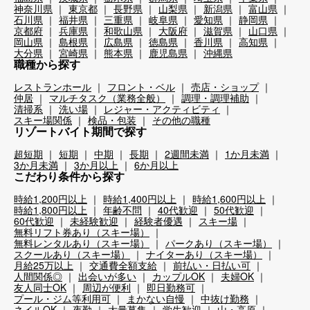
神奈川県
東京都
長野県
山梨県
新潟県
富山県
石川県
福井県
三重県
岐阜県
愛知県
静岡県
京都府
兵庫県
和歌山県
大阪府
滋賀県
山口県
岡山県
島根県
広島県
徳島県
香川県
高知県
大分県
宮崎県
熊本県
鹿児島県
沖縄県
職種から探す
レストランホール
フロント・ベル
売店・ショップ
仲居
マルチタスク（業務全般）
調理・調理補助
清掃系
洗い場
レジャー・アクティビティ
スキー場関係
検品・包装
その他の職種
リゾートバイト期間で探す
超短期
短期
中期
長期
2週間未満
1か月未満
3か月未満
3か月以上
6か月以上
こだわり条件から探す
時給1,200円以上
時給1,400円以上
時給1,600円以上
時給1,800円以上
年齢不問
40代歓迎
50代歓迎
60代歓迎
未経験歓迎
経験者優遇
スキー場
無料リフト券あり（スキー場）
無料レンタルあり（スキー場）
パークあり（スキー場）
スクールあり（スキー場）
ナイターあり（スキー場）
月給25万以上
交通費全額支給
前払い・日払い可
人間関係◎
出会いが多い
カップルOK
夫婦OK
友人同士OK
周辺が便利
即日勤務可
プール・ジム等利用可
まかない自慢
中抜け勤務
ネイルOK
夜勤
大量募集
学生歓迎
山・高原