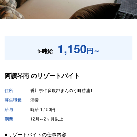
1,150
円～
✨時給
阿讃琴南 の
リゾートバイト
住所
香川県仲多度郡まんのう町勝浦1
募集職種
清掃
給与
時給 1,150円
期間
12月～2ヶ月以上
■リゾートバイトの仕事内容