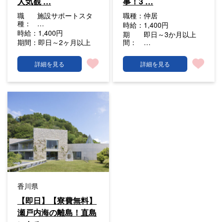
人気観 …
事！3 …
職
施設サポートスタ
職種：
仲居
種：
…
時給：
1,400円
時給：
1,400円
期
即日～3か月以上
期間：
即日～2ヶ月以上
間：
…
詳細を見る
詳細を見る
香川県
【即日】【寮費無料】
瀬戸内海の離島！直島