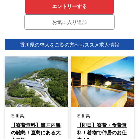
エントリーする
香川県の求人をご覧の方へ
おススメ求人情報
香川県
香川県
【寮費無料】瀬戸内海
【即日】寮費・食費無
の離島！直島にある大
料！着物で仲居のお仕