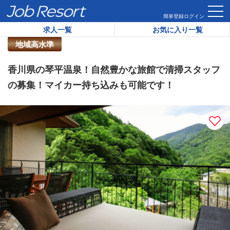
HOME
求人一覧
香川県の琴平温泉！自然豊かな旅館で清掃ス
簡単登録
ログイン
求人一覧
お気に入り一覧
リゾートバイト求人番号：
39371
地域高水準
香川県の琴平温泉！自然豊かな旅館で清掃スタッフ
の募集！マイカー持ち込みも可能です！