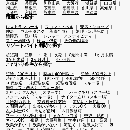
京都府
兵庫県
和歌山県
大阪府
滋賀県
山口県
岡山県
島根県
広島県
徳島県
香川県
高知県
大分県
宮崎県
熊本県
鹿児島県
沖縄県
職種から探す
レストランホール
フロント・ベル
売店・ショップ
仲居
マルチタスク（業務全般）
調理・調理補助
清掃系
洗い場
レジャー・アクティビティ
スキー場関係
検品・包装
その他の職種
リゾートバイト期間で探す
超短期
短期
中期
長期
2週間未満
1か月未満
3か月未満
3か月以上
6か月以上
こだわり条件から探す
時給1,200円以上
時給1,400円以上
時給1,600円以上
時給1,800円以上
年齢不問
40代歓迎
50代歓迎
60代歓迎
未経験歓迎
経験者優遇
スキー場
無料リフト券あり（スキー場）
無料レンタルあり（スキー場）
パークあり（スキー場）
スクールあり（スキー場）
ナイターあり（スキー場）
月給25万以上
交通費全額支給
前払い・日払い可
人間関係◎
出会いが多い
カップルOK
夫婦OK
友人同士OK
周辺が便利
即日勤務可
プール・ジム等利用可
まかない自慢
中抜け勤務
ネイルOK
夜勤
大量募集
学生歓迎
山・高原
残業が多い
残業が少ない
海近く
温泉入浴可
湖
満了ボーナス有
茶髪OK
語学力が活かせる