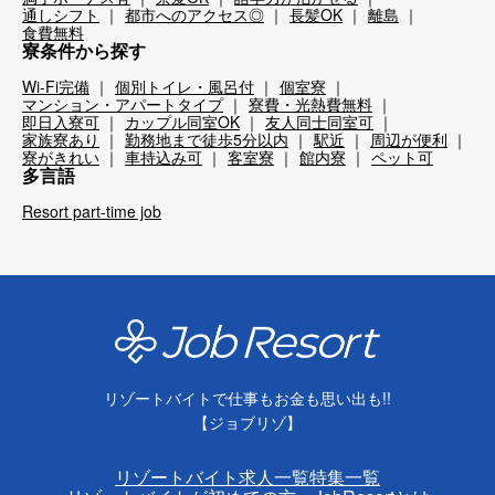
通しシフト
都市へのアクセス◎
長髪OK
離島
食費無料
寮条件から探す
Wi-Fi完備
個別トイレ・風呂付
個室寮
マンション・アパートタイプ
寮費・光熱費無料
即日入寮可
カップル同室OK
友人同士同室可
家族寮あり
勤務地まで徒歩5分以内
駅近
周辺が便利
寮がきれい
車持込み可
客室寮
館内寮
ペット可
多言語
Resort part-time job
リゾートバイトで仕事もお金も思い出も!!
【ジョブリゾ】
リゾートバイト求人一覧
特集一覧