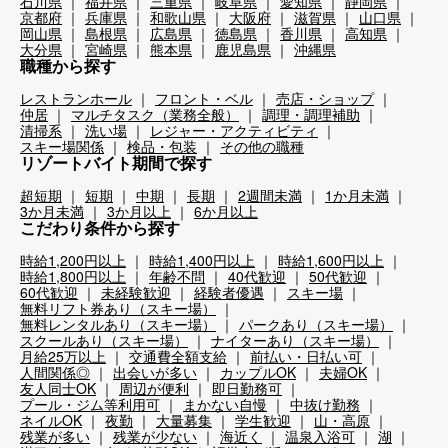
石川県
福井県
三重県
岐阜県
愛知県
静岡県
京都府
兵庫県
和歌山県
大阪府
滋賀県
山口県
岡山県
島根県
広島県
徳島県
香川県
高知県
大分県
宮崎県
熊本県
鹿児島県
沖縄県
職種から探す
レストランホール
フロント・ベル
売店・ショップ
仲居
マルチタスク（業務全般）
調理・調理補助
清掃系
洗い場
レジャー・アクティビティ
スキー場関係
検品・包装
その他の職種
リゾートバイト期間で探す
超短期
短期
中期
長期
2週間未満
1か月未満
3か月未満
3か月以上
6か月以上
こだわり条件から探す
時給1,200円以上
時給1,400円以上
時給1,600円以上
時給1,800円以上
年齢不問
40代歓迎
50代歓迎
60代歓迎
未経験歓迎
経験者優遇
スキー場
無料リフト券あり（スキー場）
無料レンタルあり（スキー場）
パークあり（スキー場）
スクールあり（スキー場）
ナイターあり（スキー場）
月給25万以上
交通費全額支給
前払い・日払い可
人間関係◎
出会いが多い
カップルOK
夫婦OK
友人同士OK
周辺が便利
即日勤務可
プール・ジム等利用可
まかない自慢
中抜け勤務
ネイルOK
夜勤
大量募集
学生歓迎
山・高原
残業が多い
残業が少ない
海近く
温泉入浴可
湖