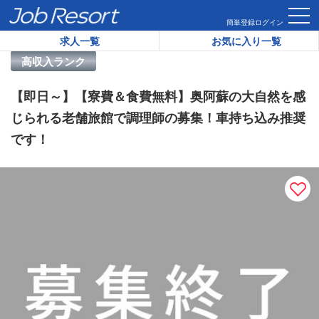
HOME
求人一覧
【即日～】【寮費＆食費無料】奥阿蘇の大自
簡単登録
ログイン
求人一覧
お気に入り一覧
リゾートバイト求人番号：
39183
高収入ランク
【即日～】【寮費＆食費無料】奥阿蘇の大自然を感
じられる老舗旅館で調理師の募集！車持ち込み推奨
です！