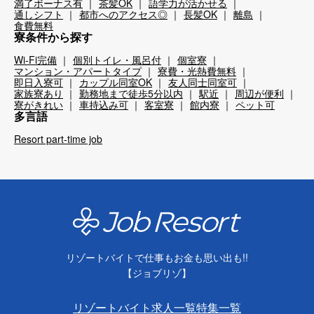
満了ボーナス有
茶髪OK
語学力が活かせる
通しシフト
都市へのアクセス◎
長髪OK
離島
食費無料
寮条件から探す
Wi-Fi完備
個別トイレ・風呂付
個室寮
マンション・アパートタイプ
寮費・光熱費無料
即日入寮可
カップル同室OK
友人同士同室可
家族寮あり
勤務地まで徒歩5分以内
駅近
周辺が便利
寮がきれい
車持込み可
客室寮
館内寮
ペット可
多言語
Resort part-time job
リゾートバイトで仕事もお金も思い出も!!
【ジョブリゾ】
リゾートバイト求人一覧
特集一覧