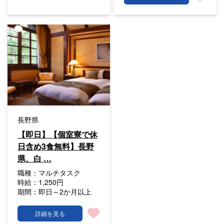
長野県
【即日】【個室寮で休
日含め3食無料】長野
県、白 …
職種：
マルチタスク
時給：
1,250円
期間：
即日～2か月以上
詳細を見る