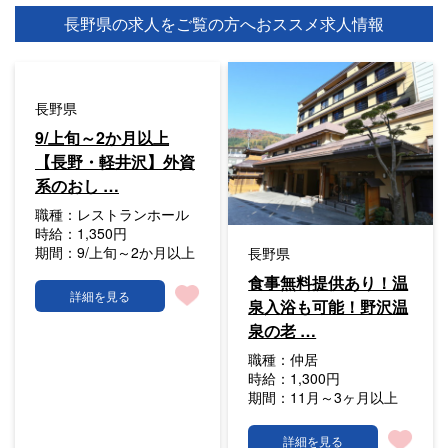
長野県の求人をご覧の方へ
おススメ求人情報
長野県
9/上旬～2か月以上
【長野・軽井沢】外資
系のおし …
職種：
レストランホール
時給：
1,350円
期間：
9/上旬～2か月以上
長野県
食事無料提供あり！温
詳細を見る
泉入浴も可能！野沢温
泉の老 …
職種：
仲居
時給：
1,300円
期間：
11月～3ヶ月以上
詳細を見る