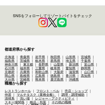
SNSをフォローしてリゾートバイトをチェック
都道府県から探す
北海道
青森県
岩手県
秋田県
山形県
宮城県
福島県
茨城県
栃木県
群馬県
埼玉県
千葉県
神奈川県
東京都
長野県
山梨県
新潟県
富山県
石川県
福井県
三重県
岐阜県
愛知県
静岡県
京都府
兵庫県
和歌山県
大阪府
滋賀県
山口県
岡山県
島根県
広島県
徳島県
香川県
高知県
大分県
宮崎県
熊本県
鹿児島県
沖縄県
職種から探す
レストランホール
フロント・ベル
売店・ショップ
仲居
マルチタスク（業務全般）
調理・調理補助
清掃系
洗い場
レジャー・アクティビティ
スキー場関係
検品・包装
その他の職種