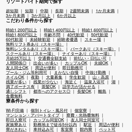
リゾートバイト期間で探す
超短期
短期
中期
長期
2週間未満
1か月未満
3か月未満
3か月以上
6か月以上
こだわり条件から探す
時給1,200円以上
時給1,400円以上
時給1,600円以上
時給1,800円以上
年齢不問
40代歓迎
50代歓迎
60代歓迎
未経験歓迎
経験者優遇
スキー場
無料リフト券あり（スキー場）
無料レンタルあり（スキー場）
パークあり（スキー場）
スクールあり（スキー場）
ナイターあり（スキー場）
月給25万以上
交通費全額支給
前払い・日払い可
人間関係◎
出会いが多い
カップルOK
夫婦OK
友人同士OK
周辺が便利
即日勤務可
プール・ジム等利用可
まかない自慢
中抜け勤務
ネイルOK
夜勤
大量募集
学生歓迎
山・高原
残業が多い
残業が少ない
海近く
温泉入浴可
湖
満了ボーナス有
茶髪OK
語学力が活かせる
通しシフト
都市へのアクセス◎
長髪OK
離島
食費無料
寮条件から探す
Wi-Fi完備
個別トイレ・風呂付
個室寮
マンション・アパートタイプ
寮費・光熱費無料
即日入寮可
カップル同室OK
友人同士同室可
家族寮あり
勤務地まで徒歩5分以内
駅近
周辺が便利
寮がきれい
車持込み可
客室寮
館内寮
ペット可