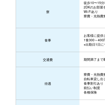
徒歩10〜15
2DKのお部
Wi-Fiあり
寮
寮費・光熱費
お客様に提供
1食300～40
食事
※出勤日1日に
期間満了まで
交通費
寮費・光熱費
自転車貸し出
食事割引あり
待遇
前払い制度
各種保険