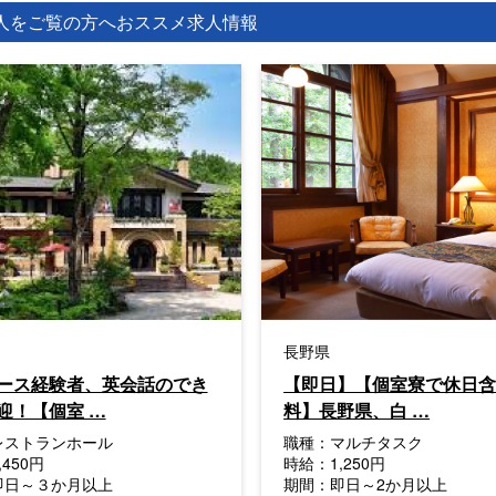
人をご覧の方へ
おススメ求人情報
長野県
ース経験者、英会話のでき
【即日】【個室寮で休日含
迎！【個室 …
料】長野県、白 …
レストランホール
職種：
マルチタスク
,450円
時給：
1,250円
即日～３か月以上
期間：
即日～2か月以上