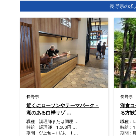
長野県の求
長野県
長野県
近くにローソンやテーマパーク・
洋食コ
湖のある白樺リゾ …
る方歓
職種：
調理師または調理 …
職種：
時給：
調理師：1,500円 …
時給：
1
期間：
9/上旬～11/末・1 …
期間：