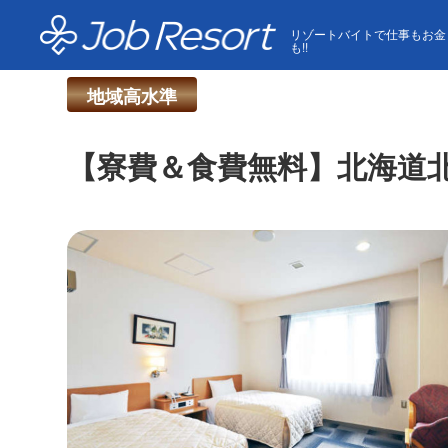
HOME
求人一覧
【寮費＆食費無料】北海道北部の絶
リゾートバイトで仕事もお金
も!!
地域高水準
【寮費＆食費無料】北海道