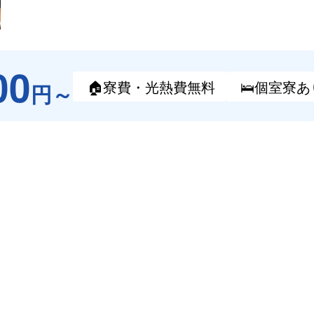
00
🏠寮費・
光熱費無料
🛌個室寮
あ
円～