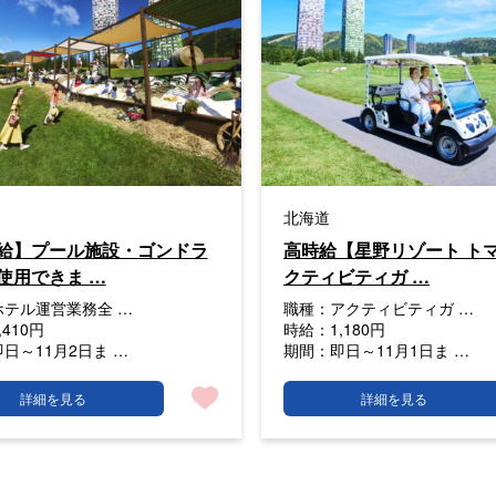
北海道
給】プール施設・ゴンドラ
高時給【星野リゾート ト
使用できま …
クティビティガ …
ホテル運営業務全 …
職種：
アクティビティガ …
,410円
時給：
1,180円
即日～11月2日ま …
期間：
即日～11月1日ま …
詳細を見る
詳細を見る