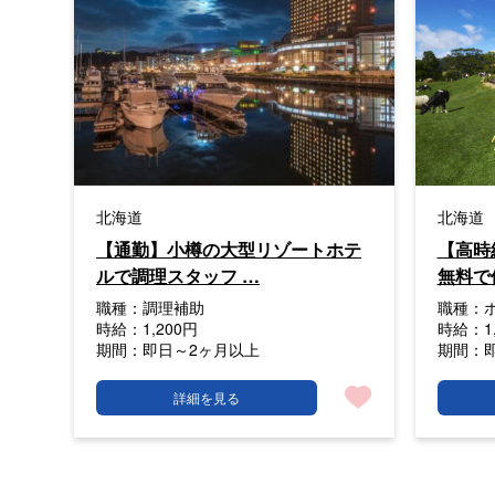
北海道
北海道
【通勤】小樽の大型リゾートホテ
【高時
ルで調理スタッフ …
無料で
職種：
調理補助
職種：
時給：
1,200円
時給：
1
期間：
即日～2ヶ月以上
期間：
詳細を見る