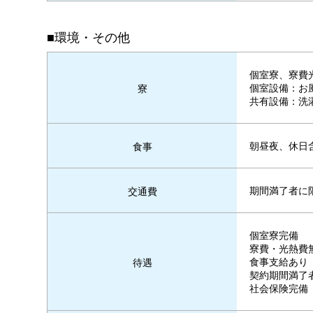
■環境・その他
個室寮、寮費
個室設備：お風
寮
共有設備：洗
朝昼夜、休日
食事
期間満了者に限
交通費
個室寮完備
寮費・光熱費
食事支給あり
待遇
契約期間満了者
社会保険完備