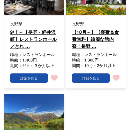
長野県
長野県
9/上～【長野・軽井沢
【10月～】【寮費＆食
町】レストランホール
費無料】綺麗な館内
／きれ …
寮！長野 …
職種：
レストランホール
職種：
レストランホール
時給：
1,400円
時給：
1,300円
期間：
9/上～３か月以上
期間：
10月～2か月以上
詳細を見る
詳細を見る