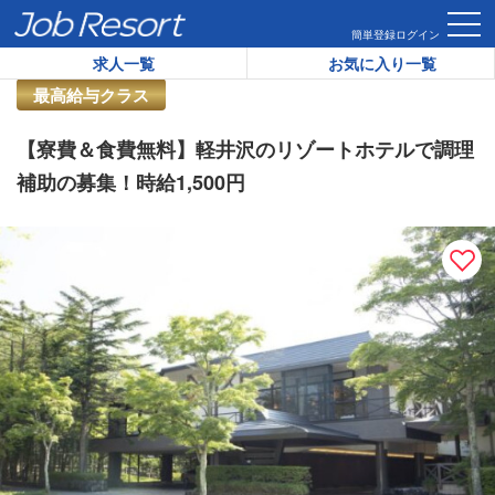
HOME
求人一覧
【寮費＆食費無料】軽井沢のリゾートホテルで調
簡単登録
ログイン
求人一覧
お気に入り一覧
リゾートバイト求人番号：
38794
最高給与クラス
【寮費＆食費無料】軽井沢のリゾートホテルで調理
補助の募集！時給1,500円