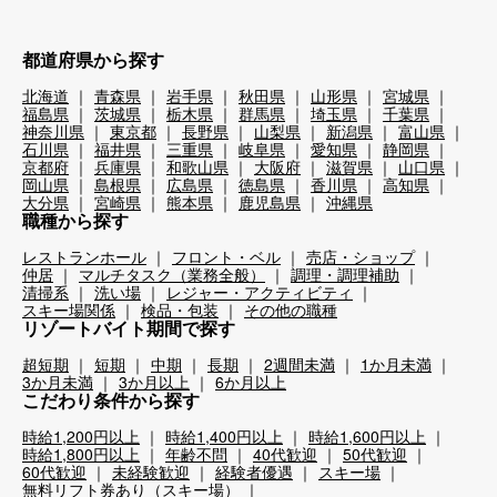
都道府県から探す
北海道
青森県
岩手県
秋田県
山形県
宮城県
福島県
茨城県
栃木県
群馬県
埼玉県
千葉県
神奈川県
東京都
長野県
山梨県
新潟県
富山県
石川県
福井県
三重県
岐阜県
愛知県
静岡県
京都府
兵庫県
和歌山県
大阪府
滋賀県
山口県
岡山県
島根県
広島県
徳島県
香川県
高知県
大分県
宮崎県
熊本県
鹿児島県
沖縄県
職種から探す
レストランホール
フロント・ベル
売店・ショップ
仲居
マルチタスク（業務全般）
調理・調理補助
清掃系
洗い場
レジャー・アクティビティ
スキー場関係
検品・包装
その他の職種
リゾートバイト期間で探す
超短期
短期
中期
長期
2週間未満
1か月未満
3か月未満
3か月以上
6か月以上
こだわり条件から探す
時給1,200円以上
時給1,400円以上
時給1,600円以上
時給1,800円以上
年齢不問
40代歓迎
50代歓迎
60代歓迎
未経験歓迎
経験者優遇
スキー場
無料リフト券あり（スキー場）