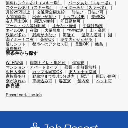
無料レンタルあり（スキー場）
パークあり（スキー場）
スクールあり（スキー場）
ナイターあり（スキー場）
月給25万以上
交通費全額支給
前払い・日払い可
人間関係◎
出会いが多い
カップルOK
夫婦OK
友人同士OK
周辺が便利
即日勤務可
プール・ジム等利用可
まかない自慢
中抜け勤務
ネイルOK
夜勤
大量募集
学生歓迎
山・高原
残業が多い
残業が少ない
海近く
温泉入浴可
湖
満了ボーナス有
茶髪OK
語学力が活かせる
通しシフト
都市へのアクセス◎
長髪OK
離島
食費無料
寮条件から探す
Wi-Fi完備
個別トイレ・風呂付
個室寮
マンション・アパートタイプ
寮費・光熱費無料
即日入寮可
カップル同室OK
友人同士同室可
家族寮あり
勤務地まで徒歩5分以内
駅近
周辺が便利
寮がきれい
車持込み可
客室寮
館内寮
ペット可
多言語
Resort part-time job