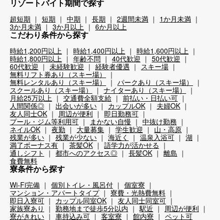
リゾートバイト期間で探す
超短期
短期
中期
長期
2週間未満
1か月未満
3か月未満
3か月以上
6か月以上
こだわり条件から探す
時給1,200円以上
時給1,400円以上
時給1,600円以上
時給1,800円以上
年齢不問
40代歓迎
50代歓迎
60代歓迎
未経験歓迎
経験者優遇
スキー場
無料リフト券あり（スキー場）
無料レンタルあり（スキー場）
パークあり（スキー場）
スクールあり（スキー場）
ナイターあり（スキー場）
月給25万以上
交通費全額支給
前払い・日払い可
人間関係◎
出会いが多い
カップルOK
夫婦OK
友人同士OK
周辺が便利
即日勤務可
プール・ジム等利用可
まかない自慢
中抜け勤務
ネイルOK
夜勤
大量募集
学生歓迎
山・高原
残業が多い
残業が少ない
海近く
温泉入浴可
湖
満了ボーナス有
茶髪OK
語学力が活かせる
通しシフト
都市へのアクセス◎
長髪OK
離島
食費無料
寮条件から探す
Wi-Fi完備
個別トイレ・風呂付
個室寮
マンション・アパートタイプ
寮費・光熱費無料
即日入寮可
カップル同室OK
友人同士同室可
家族寮あり
勤務地まで徒歩5分以内
駅近
周辺が便利
寮がきれい
車持込み可
客室寮
館内寮
ペット可