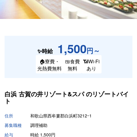
1,500
円～
✨時給
🏠寮費・
🍱食費
📶Wi-Fi
光熱費無料
無料
あり
白浜 古賀の井リゾート&スパ の
リゾートバイ
ト
住所
和歌山県西牟婁郡白浜町3212ｰ1
募集職種
調理補助
給与
時給 1,500円