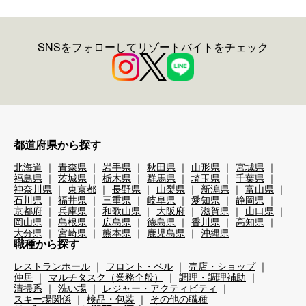
SNSをフォローしてリゾートバイトをチェック
都道府県から探す
北海道
青森県
岩手県
秋田県
山形県
宮城県
福島県
茨城県
栃木県
群馬県
埼玉県
千葉県
神奈川県
東京都
長野県
山梨県
新潟県
富山県
石川県
福井県
三重県
岐阜県
愛知県
静岡県
京都府
兵庫県
和歌山県
大阪府
滋賀県
山口県
岡山県
島根県
広島県
徳島県
香川県
高知県
大分県
宮崎県
熊本県
鹿児島県
沖縄県
職種から探す
レストランホール
フロント・ベル
売店・ショップ
仲居
マルチタスク（業務全般）
調理・調理補助
清掃系
洗い場
レジャー・アクティビティ
スキー場関係
検品・包装
その他の職種