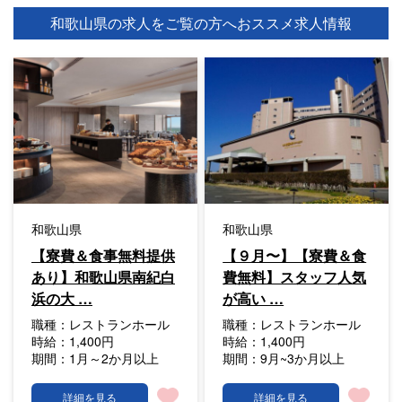
和歌山県の求人をご覧の方へ
おススメ求人情報
和歌山県
和歌山県
【寮費＆食事無料提供
【９月〜】【寮費＆食
あり】和歌山県南紀白
費無料】スタッフ人気
浜の大 …
が高い …
職種：
レストランホール
職種：
レストランホール
時給：
1,400円
時給：
1,400円
期間：
1月～2か月以上
期間：
9月~3か月以上
詳細を見る
詳細を見る