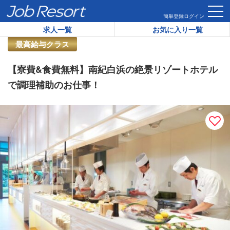
HOME
求人一覧
【寮費&食費無料】南紀白浜の絶景リゾート
簡単登録
ログイン
求人一覧
お気に入り一覧
リゾートバイト求人番号：
38715
最高給与クラス
【寮費&食費無料】南紀白浜の絶景リゾートホテル
で調理補助のお仕事！