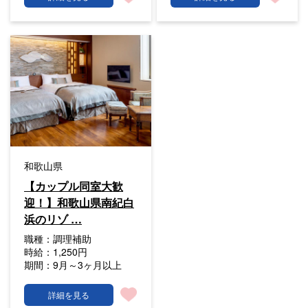
和歌山県
【カップル同室大歓
迎！】和歌山県南紀白
浜のリゾ …
職種：
調理補助
時給：
1,250円
期間：
9月～3ヶ月以上
詳細を見る