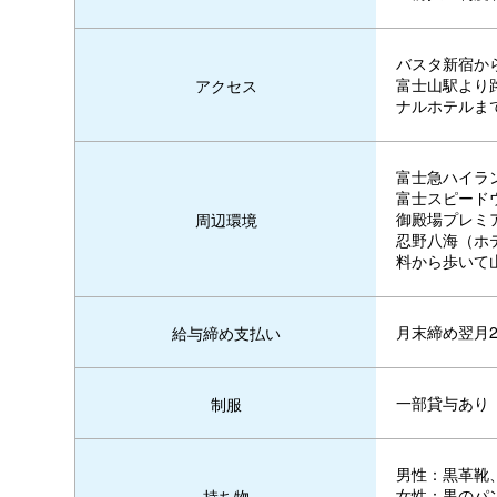
バスタ新宿か
富士山駅より
アクセス
ナルホテルま
富士急ハイラ
富士スピード
御殿場プレミ
周辺環境
忍野八海（ホ
料から歩いて
月末締め翌月2
給与締め支払い
一部貸与あり
制服
男性：黒革靴
女性：黒のパ
持ち物