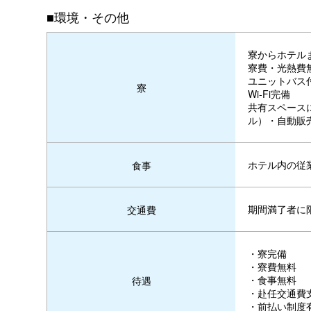
■環境・その他
寮からホテル
寮費・光熱費
ユニットバス
寮
Wi-Fi完備
共有スペース
ル）・自動販
ホテル内の従
食事
期間満了者に
交通費
・寮完備
・寮費無料
・食事無料
待遇
・赴任交通費
・前払い制度