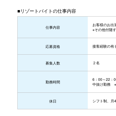
■リゾートバイトの仕事内容
お客様のお出
仕事内容
※その他付随
接客経験の有
応募資格
２名
募集人数
6：00～22
勤務時間
中抜け勤務 
シフト制、月4
休日