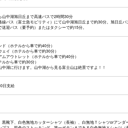
ら山中湖旭日丘まで高速バスで2時間30分
路線バス（富士急モビリティ）にて山中湖旭日丘まで約30分。旭日丘バ
で送迎バス（要予約）またはタクシーで約15分。
ンド（ホテルから車で約40分）
ウェイ（ホテルから車で約30分）
アムアウトレット（ホテルから車で約40分）
テルから車で約30分）
山中湖に行けます。山中湖から見る富士山は絶景ですよ！！
0日支給
、黒靴下、白色無地カッターシャツ（長袖）、白無地Ｔシャツorアンダ
ンプス、肌色のストッキング、第一ボタンまである白色無地Ｙシャツ（