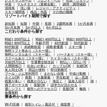
レストランホール
フロント・ベル
売店・ショップ
仲居
マルチタスク（業務全般）
調理・調理補助
清掃系
洗い場
レジャー・アクティビティ
スキー場関係
検品・包装
その他の職種
リゾートバイト期間で探す
超短期
短期
中期
長期
2週間未満
1か月未満
3か月未満
3か月以上
6か月以上
こだわり条件から探す
時給1,200円以上
時給1,400円以上
時給1,600円以上
時給1,800円以上
年齢不問
40代歓迎
50代歓迎
60代歓迎
未経験歓迎
経験者優遇
スキー場
無料リフト券あり（スキー場）
無料レンタルあり（スキー場）
パークあり（スキー場）
スクールあり（スキー場）
ナイターあり（スキー場）
月給25万以上
交通費全額支給
前払い・日払い可
人間関係◎
出会いが多い
カップルOK
夫婦OK
友人同士OK
周辺が便利
即日勤務可
プール・ジム等利用可
まかない自慢
中抜け勤務
ネイルOK
夜勤
大量募集
学生歓迎
山・高原
残業が多い
残業が少ない
海近く
温泉入浴可
湖
満了ボーナス有
茶髪OK
語学力が活かせる
通しシフト
都市へのアクセス◎
長髪OK
離島
食費無料
寮条件から探す
Wi-Fi完備
個別トイレ・風呂付
個室寮