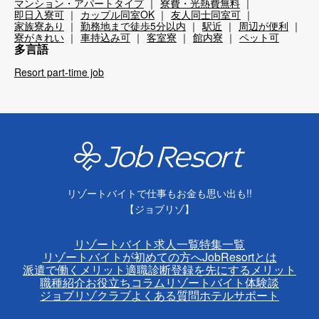
マンション・アパートタイプ
寮費・光熱費無料
即日入寮可
カップル同室OK
友人同士同室可
家族寮あり
勤務地まで徒歩5分以内
駅近
周辺が便利
寮がきれい
車持込み可
客室寮
館内寮
ペット可
多言語
Resort part-time job
リゾートバイトで仕事もお金も思い出も!!
【ジョブリゾ】
リゾートバイト求人一覧
特集一覧
リゾートバイトが初めての方へ
JobResortとは
派遣で働くメリット
適職診断
登録を先にするメリット
職種紹介
お役立ちコラム
リゾートバイト体験談
ジョブリゾクラブ
よくある質問
ホテルサポート