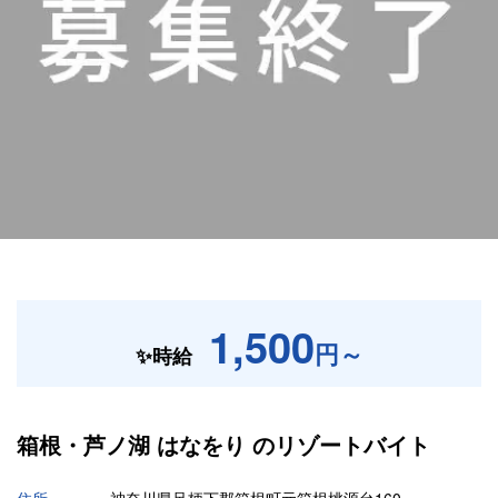
1,500
円～
✨時給
箱根・芦ノ湖 はなをり の
リゾートバイト
住所
神奈川県足柄下郡箱根町元箱根桃源台160