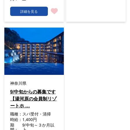
詳細を見る
神奈川県
9/中旬からの募集です
【湯河原の会員制リゾ
ートホ …
職種：
スパ受付・清掃
時給：
1,400円
期
9/中旬～３か月以
間：
上