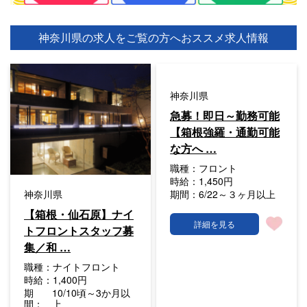
神奈川県の求人をご覧の方へ
おススメ求人情報
神奈川県
急募！即日～勤務可能
【箱根強羅・通勤可能
な方へ …
職種：
フロント
時給：
1,450円
期間：
6/22～３ヶ月以上
神奈川県
【箱根・仙石原】ナイ
詳細を見る
トフロントスタッフ募
集／和 …
職種：
ナイトフロント
時給：
1,400円
期
10/10頃～3か月以
間：
上