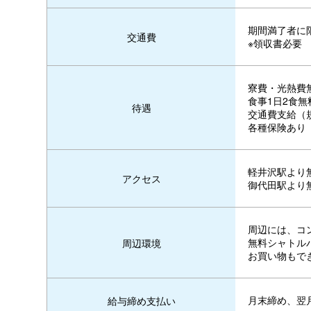
期間満了者に
交通費
※領収書必要
寮費・光熱費
食事1日2食
待遇
交通費支給（
各種保険あり
軽井沢駅より
アクセス
御代田駅より
周辺には、コ
無料シャトル
周辺環境
お買い物もで
月末締め、翌
給与締め支払い