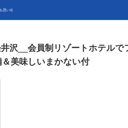
会員制リゾートホテルでフロントのお仕事 時給1,400円/きれいな個
も思い出
軽井沢__会員制リゾートホテルで
完備＆美味しいまかない付