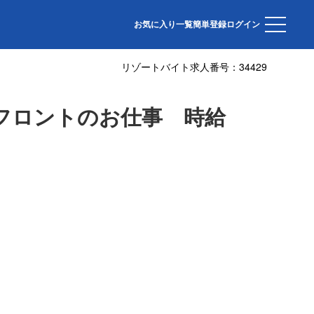
室寮完備＆美味しいまかない付
お気に入り一覧
簡単登録
ログイン
リゾートバイト求人番号：
34429
フロントのお仕事 時給