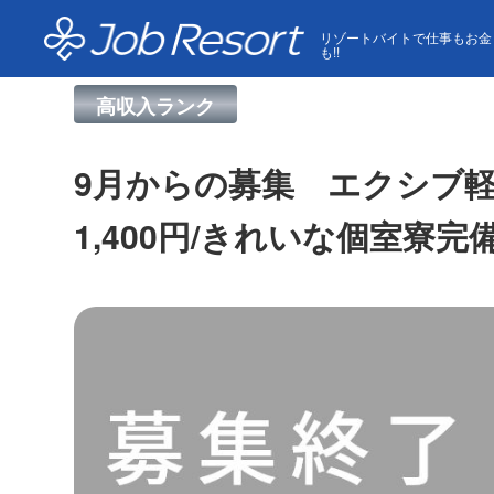
HOME
求人一覧
9月からの募集 エクシブ軽井沢__
リゾートバイトで仕事もお金
も!!
高収入ランク
9月からの募集 エクシブ
1,400円/きれいな個室寮