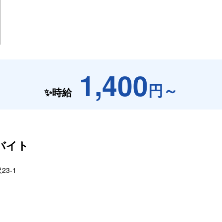
1,400
円～
✨時給
バイト
3-1