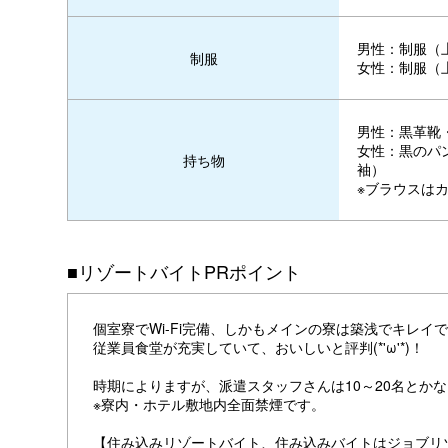
男性：制服（
制服
女性：制服（
男性：黒革靴
女性：黒のパ
持ち物
袖）
※ブラウスは
■リゾートバイトPRポイント
個室寮でWi-Fi完備、しかもメインの寮は築浅でキレイ
従業員食堂が充実していて、おいしいと評判(*'ω'*)！
時期によりますが、派遣スタッフさんは10～20名とか
※寮内・ホテル敷地内全面禁煙です。
【住み込みリゾートバイト、住み込みバイトはジョブリ