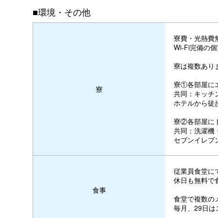
■環境・その他
寮費・光熱費
Wi-Fi完備
寮は複数あり
寮①各部屋に
寮
共同：キッチ
ホテルから徒
寮②各部屋に
共同：洗濯機
セブンイレブ
従業員食堂に
休日も無料で
食事
食堂で複数のメ
毎月、29日