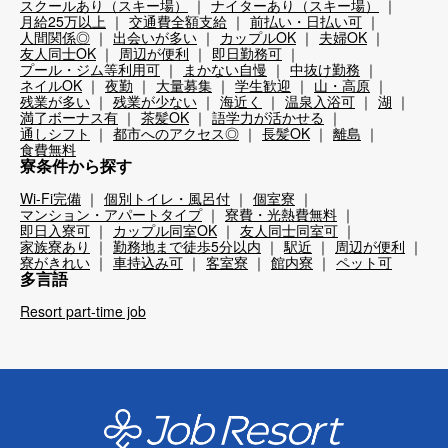
スクールあり（スキー場）
ナイターあり（スキー場）
月給25万以上
交通費全額支給
前払い・日払い可
人間関係◎
出会いが多い
カップルOK
夫婦OK
友人同士OK
周辺が便利
即日勤務可
プール・ジム等利用可
まかない自慢
中抜け勤務
ネイルOK
夜勤
大量募集
学生歓迎
山・高原
残業が多い
残業が少ない
海近く
温泉入浴可
湖
満了ボーナス有
茶髪OK
語学力が活かせる
通しシフト
都市へのアクセス◎
長髪OK
離島
食費無料
寮条件から探す
Wi-Fi完備
個別トイレ・風呂付
個室寮
マンション・アパートタイプ
寮費・光熱費無料
即日入寮可
カップル同室OK
友人同士同室可
家族寮あり
勤務地まで徒歩5分以内
駅近
周辺が便利
寮がきれい
車持込み可
客室寮
館内寮
ペット可
多言語
Resort part-time job