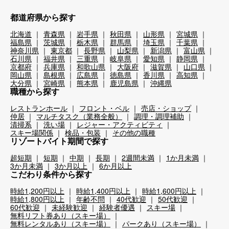
都道府県から探す
北海道
青森県
岩手県
秋田県
山形県
宮城県
福島県
茨城県
栃木県
群馬県
埼玉県
千葉県
神奈川県
東京都
長野県
山梨県
新潟県
富山県
石川県
福井県
三重県
岐阜県
愛知県
静岡県
京都府
兵庫県
和歌山県
大阪府
滋賀県
山口県
岡山県
島根県
広島県
徳島県
香川県
高知県
大分県
宮崎県
熊本県
鹿児島県
沖縄県
職種から探す
レストランホール
フロント・ベル
売店・ショップ
仲居
マルチタスク（業務全般）
調理・調理補助
清掃系
洗い場
レジャー・アクティビティ
スキー場関係
検品・包装
その他の職種
リゾートバイト期間で探す
超短期
短期
中期
長期
2週間未満
1か月未満
3か月未満
3か月以上
6か月以上
こだわり条件から探す
時給1,200円以上
時給1,400円以上
時給1,600円以上
時給1,800円以上
年齢不問
40代歓迎
50代歓迎
60代歓迎
未経験歓迎
経験者優遇
スキー場
無料リフト券あり（スキー場）
無料レンタルあり（スキー場）
パークあり（スキー場）