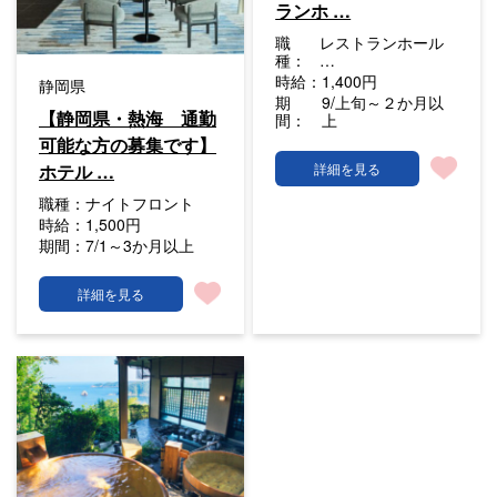
ランホ …
職
レストランホール
種：
…
時給：
1,400円
静岡県
期
9/上旬～２か月以
【静岡県・熱海 通勤
間：
上
可能な方の募集です】
ホテル …
詳細を見る
職種：
ナイトフロント
時給：
1,500円
期間：
7/1～3か月以上
詳細を見る