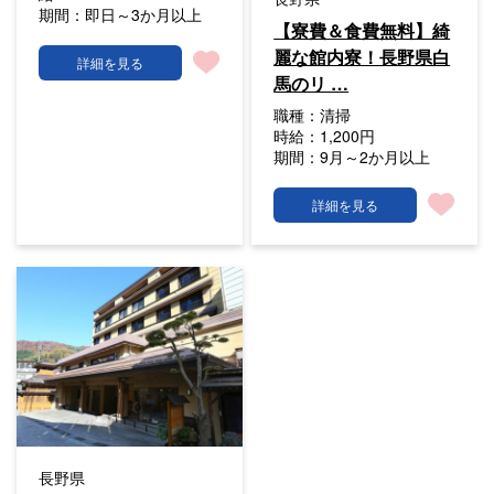
期間：
即日～3か月以上
【寮費＆食費無料】綺
麗な館内寮！長野県白
詳細を見る
馬のリ …
職種：
清掃
時給：
1,200円
期間：
9月～2か月以上
詳細を見る
長野県