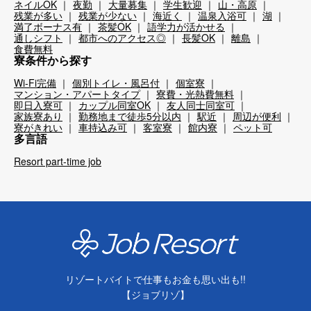
ネイルOK
夜勤
大量募集
学生歓迎
山・高原
残業が多い
残業が少ない
海近く
温泉入浴可
湖
満了ボーナス有
茶髪OK
語学力が活かせる
通しシフト
都市へのアクセス◎
長髪OK
離島
食費無料
寮条件から探す
Wi-Fi完備
個別トイレ・風呂付
個室寮
マンション・アパートタイプ
寮費・光熱費無料
即日入寮可
カップル同室OK
友人同士同室可
家族寮あり
勤務地まで徒歩5分以内
駅近
周辺が便利
寮がきれい
車持込み可
客室寮
館内寮
ペット可
多言語
Resort part-time job
リゾートバイトで仕事もお金も思い出も!!
【ジョブリゾ】