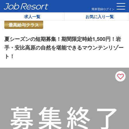
HOME
求人一覧
夏シーズンの短期募集！期間限定時給1,50
簡単登録
ログイン
求人一覧
お気に入り一覧
リゾートバイト求人番号：
34267
最高給与クラス
夏シーズンの短期募集！期間限定時給1,500円！岩
手・安比高原の自然を堪能できるマウンテンリゾー
ト！