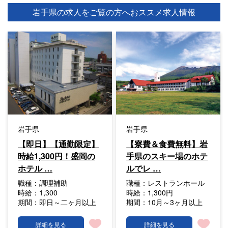
岩手県の求人をご覧の方へ
おススメ求人情報
岩手県
岩手県
【即日】【通勤限定】
【寮費＆食費無料】岩
時給1,300円！盛岡の
手県のスキー場のホテ
ホテル …
ルでレ …
職種：
調理補助
職種：
レストランホール
時給：
1,300
時給：
1,300円
期間：
即日～二ヶ月以上
期間：
10月～3ヶ月以上
詳細を見る
詳細を見る