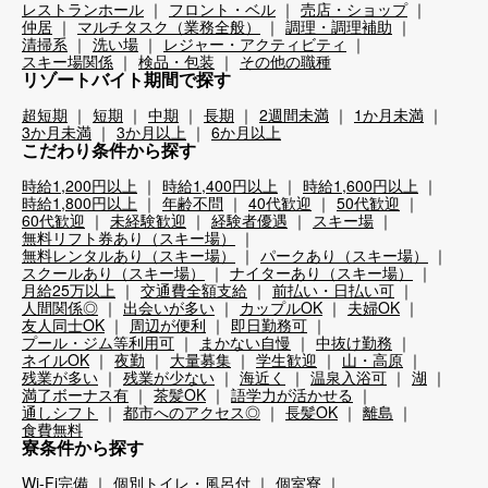
レストランホール
フロント・ベル
売店・ショップ
仲居
マルチタスク（業務全般）
調理・調理補助
清掃系
洗い場
レジャー・アクティビティ
スキー場関係
検品・包装
その他の職種
リゾートバイト期間で探す
超短期
短期
中期
長期
2週間未満
1か月未満
3か月未満
3か月以上
6か月以上
こだわり条件から探す
時給1,200円以上
時給1,400円以上
時給1,600円以上
時給1,800円以上
年齢不問
40代歓迎
50代歓迎
60代歓迎
未経験歓迎
経験者優遇
スキー場
無料リフト券あり（スキー場）
無料レンタルあり（スキー場）
パークあり（スキー場）
スクールあり（スキー場）
ナイターあり（スキー場）
月給25万以上
交通費全額支給
前払い・日払い可
人間関係◎
出会いが多い
カップルOK
夫婦OK
友人同士OK
周辺が便利
即日勤務可
プール・ジム等利用可
まかない自慢
中抜け勤務
ネイルOK
夜勤
大量募集
学生歓迎
山・高原
残業が多い
残業が少ない
海近く
温泉入浴可
湖
満了ボーナス有
茶髪OK
語学力が活かせる
通しシフト
都市へのアクセス◎
長髪OK
離島
食費無料
寮条件から探す
Wi-Fi完備
個別トイレ・風呂付
個室寮