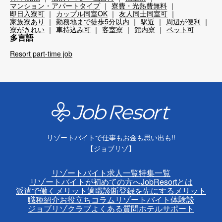
マンション・アパートタイプ
寮費・光熱費無料
即日入寮可
カップル同室OK
友人同士同室可
家族寮あり
勤務地まで徒歩5分以内
駅近
周辺が便利
寮がきれい
車持込み可
客室寮
館内寮
ペット可
多言語
Resort part-time job
リゾートバイトで仕事もお金も思い出も!!
【ジョブリゾ】
リゾートバイト求人一覧
特集一覧
リゾートバイトが初めての方へ
JobResortとは
派遣で働くメリット
適職診断
登録を先にするメリット
職種紹介
お役立ちコラム
リゾートバイト体験談
ジョブリゾクラブ
よくある質問
ホテルサポート