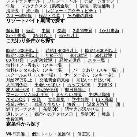
レストランホール
フロント・ベル
売店・ショップ
仲居
マルチタスク（業務全般）
調理・調理補助
清掃系
洗い場
レジャー・アクティビティ
スキー場関係
検品・包装
その他の職種
リゾートバイト期間で探す
超短期
短期
中期
長期
2週間未満
1か月未満
3か月未満
3か月以上
6か月以上
こだわり条件から探す
時給1,200円以上
時給1,400円以上
時給1,600円以上
時給1,800円以上
年齢不問
40代歓迎
50代歓迎
60代歓迎
未経験歓迎
経験者優遇
スキー場
無料リフト券あり（スキー場）
無料レンタルあり（スキー場）
パークあり（スキー場）
スクールあり（スキー場）
ナイターあり（スキー場）
月給25万以上
交通費全額支給
前払い・日払い可
人間関係◎
出会いが多い
カップルOK
夫婦OK
友人同士OK
周辺が便利
即日勤務可
プール・ジム等利用可
まかない自慢
中抜け勤務
ネイルOK
夜勤
大量募集
学生歓迎
山・高原
残業が多い
残業が少ない
海近く
温泉入浴可
湖
満了ボーナス有
茶髪OK
語学力が活かせる
通しシフト
都市へのアクセス◎
長髪OK
離島
食費無料
寮条件から探す
Wi-Fi完備
個別トイレ・風呂付
個室寮