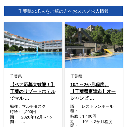
千葉県の求人をご覧の方へ
おススメ求人情報
千葉県
千葉県
【ペア応募大歓迎！】
10/1～2か月程度。
千葉のリゾートホテル
【千葉県富津市】オー
でマル …
シャンビ …
職種：
マルチタスク
職
レストランホール
種：
…
時給：
1,200円
時給：
1,400円
期
2026年12月～1ヶ
間：
…
期
10/1～2か月程度
間：
…