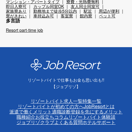
マンション・アパートタイプ
寮費・光熱費無料
即日入寮可
カップル同室OK
友人同士同室可
家族寮あり
勤務地まで徒歩5分以内
駅近
周辺が便利
寮がきれい
車持込み可
客室寮
館内寮
ペット可
多言語
Resort part-time job
リゾートバイトで仕事もお金も思い出も!!
【ジョブリゾ】
リゾートバイト求人一覧
特集一覧
リゾートバイトが初めての方へ
JobResortとは
派遣で働くメリット
適職診断
登録を先にするメリット
職種紹介
お役立ちコラム
リゾートバイト体験談
ジョブリゾクラブ
よくある質問
ホテルサポート