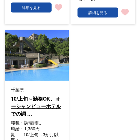
詳細を見る
詳細を見る
千葉県
10/上旬～勤務OK、オ
ーシャンビューホテル
での調 …
職種：
調理補助
時給：
1,350円
期
10/上旬～3か月以
間：
…