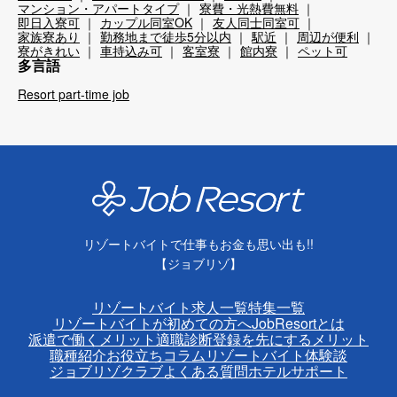
マンション・アパートタイプ
寮費・光熱費無料
即日入寮可
カップル同室OK
友人同士同室可
家族寮あり
勤務地まで徒歩5分以内
駅近
周辺が便利
寮がきれい
車持込み可
客室寮
館内寮
ペット可
多言語
Resort part-time job
リゾートバイトで仕事もお金も思い出も!!
【ジョブリゾ】
リゾートバイト求人一覧
特集一覧
リゾートバイトが初めての方へ
JobResortとは
派遣で働くメリット
適職診断
登録を先にするメリット
職種紹介
お役立ちコラム
リゾートバイト体験談
ジョブリゾクラブ
よくある質問
ホテルサポート