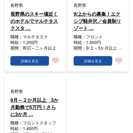
長野県
長野県
長野県のスキー場近く
9/上からの募集！エク
のホテルでマルチタス
シブ軽井沢／会員制リ
クスタ …
ゾート …
職種：
マルチタスク
職種：
フロント
時給：
1,200円
時給：
1,400円
期間：
即日～二ヶ月以上
期間：
9/上～3か月以上 …
詳細を見る
詳細を見る
長野県
9月～２か月以上 3か
月勤務で5万円！さら
に3か月 …
職種：
フロントスタッフ
時給：
1,400円