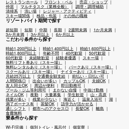
レストランホール
フロント・ベル
売店・ショップ
仲居
マルチタスク（業務全般）
調理・調理補助
清掃系
洗い場
レジャー・アクティビティ
スキー場関係
検品・包装
その他の職種
リゾートバイト期間で探す
超短期
短期
中期
長期
2週間未満
1か月未満
3か月未満
3か月以上
6か月以上
こだわり条件から探す
時給1,200円以上
時給1,400円以上
時給1,600円以上
時給1,800円以上
年齢不問
40代歓迎
50代歓迎
60代歓迎
未経験歓迎
経験者優遇
スキー場
無料リフト券あり（スキー場）
無料レンタルあり（スキー場）
パークあり（スキー場）
スクールあり（スキー場）
ナイターあり（スキー場）
月給25万以上
交通費全額支給
前払い・日払い可
人間関係◎
出会いが多い
カップルOK
夫婦OK
友人同士OK
周辺が便利
即日勤務可
プール・ジム等利用可
まかない自慢
中抜け勤務
ネイルOK
夜勤
大量募集
学生歓迎
山・高原
残業が多い
残業が少ない
海近く
温泉入浴可
湖
満了ボーナス有
茶髪OK
語学力が活かせる
通しシフト
都市へのアクセス◎
長髪OK
離島
食費無料
寮条件から探す
Wi-Fi完備
個別トイレ・風呂付
個室寮