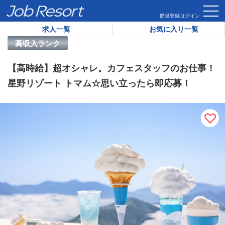
HOME
求人一覧
【高時給】超オシャレ。カフェスタッフのお
簡単登録
ログイン
求人一覧
お気に入り一覧
リゾートバイト求人番号：
32953
高収入ランク
【高時給】超オシャレ。カフェスタッフのお仕事！
星野リゾート トマム☆思い立ったら即応募！