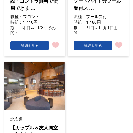
設・ゴンドラ無料で使
ゾートバイト☆プール
用できま …
受付ス …
職種：
フロント
職種：
プール受付
時給：
1,410円
時給：
1,180円
期
即日～11/2までの
期
即日～11月1日ま
間：
…
間：
…
詳細を見る
詳細を見る
北海道
【カップル＆友人同室