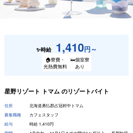
1,410
円～
✨時給
🏠寮費・
🛌個室寮
光熱費無料
あり
星野リゾート トマム の
リゾートバイト
住所
北海道勇払郡占冠村中トマム
募集職種
カフェスタッフ
給与
時給 1,410円
期間
4月中旬 ～11月1日までの間で1か月以上 ※長期歓迎