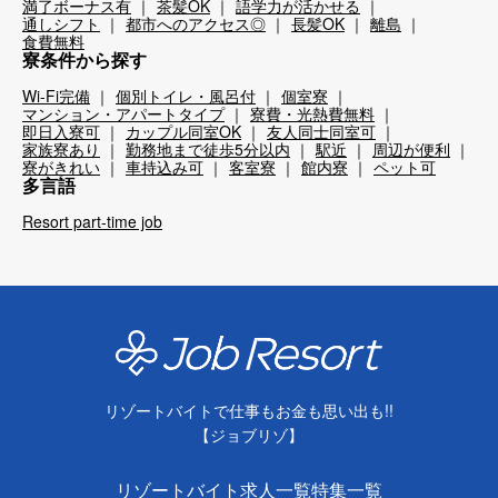
満了ボーナス有
茶髪OK
語学力が活かせる
通しシフト
都市へのアクセス◎
長髪OK
離島
食費無料
寮条件から探す
Wi-Fi完備
個別トイレ・風呂付
個室寮
マンション・アパートタイプ
寮費・光熱費無料
即日入寮可
カップル同室OK
友人同士同室可
家族寮あり
勤務地まで徒歩5分以内
駅近
周辺が便利
寮がきれい
車持込み可
客室寮
館内寮
ペット可
多言語
Resort part-time job
リゾートバイトで仕事もお金も思い出も!!
【ジョブリゾ】
リゾートバイト求人一覧
特集一覧