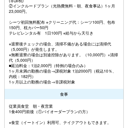
(非課税)
②インクルードプラン（光熱費無料・朝、夜食事込）1ヶ月
23,000円。
シーツ初回無料配布 ※クリーニング代：シーツ100円、包布
150円、枕カバー50円
テレビレンタル有 1日100円 ※給与から天引き
※退寮後チェックの場合、清掃不備がある場合には清掃代
（5,000円）が発生します。
※無断退寮の場合は別途控除があります。（10,000円）+清掃
代（5,000円）
■延泊料金：1泊2,000円（特例の場合のみ）
1ヶ月未満の勤務の場合→課税対象 1泊2000円（税込10％、
内税：182円）
1ヶ月以上の勤務の場合→非課税対象
食事
従業員食堂 朝・夜営業
1食400円前後（①バイオーダープランの方）
※食堂（イートイン）利用可、テイクアウトもできます。