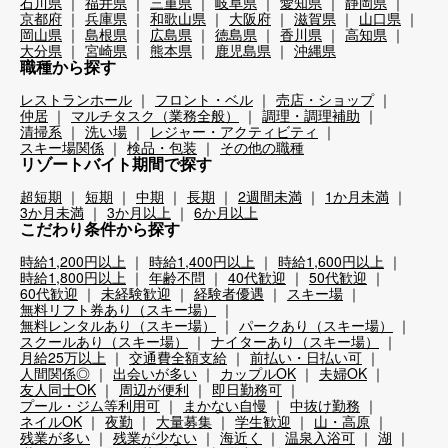
石川県
福井県
三重県
岐阜県
愛知県
静岡県
京都府
兵庫県
和歌山県
大阪府
滋賀県
山口県
岡山県
島根県
広島県
徳島県
香川県
高知県
大分県
宮崎県
熊本県
鹿児島県
沖縄県
職種から探す
レストランホール
フロント・ベル
売店・ショップ
仲居
マルチタスク（業務全般）
調理・調理補助
清掃系
洗い場
レジャー・アクティビティ
スキー場関係
検品・包装
その他の職種
リゾートバイト期間で探す
超短期
短期
中期
長期
2週間未満
1か月未満
3か月未満
3か月以上
6か月以上
こだわり条件から探す
時給1,200円以上
時給1,400円以上
時給1,600円以上
時給1,800円以上
年齢不問
40代歓迎
50代歓迎
60代歓迎
未経験歓迎
経験者優遇
スキー場
無料リフト券あり（スキー場）
無料レンタルあり（スキー場）
パークあり（スキー場）
スクールあり（スキー場）
ナイターあり（スキー場）
月給25万以上
交通費全額支給
前払い・日払い可
人間関係◎
出会いが多い
カップルOK
夫婦OK
友人同士OK
周辺が便利
即日勤務可
プール・ジム等利用可
まかない自慢
中抜け勤務
ネイルOK
夜勤
大量募集
学生歓迎
山・高原
残業が多い
残業が少ない
海近く
温泉入浴可
湖