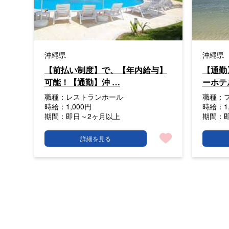
沖縄県
沖縄県
【前払い制度】で、【年内給与】
【通勤
可能！【通勤】沖 …
ーホテ
職種：
レストランホール
職種：
時給：
1,000円
時給：
1
期間：
即日～2ヶ月以上
期間：
詳細を見る