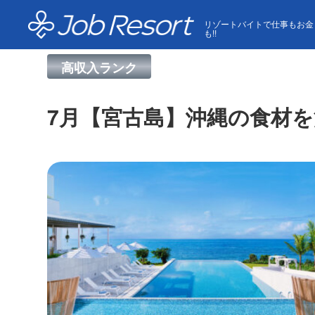
HOME
求人一覧
7月【宮古島】沖縄の食材を活かし
リゾートバイトで仕事もお金
も!!
高収入ランク
7月【宮古島】沖縄の食材