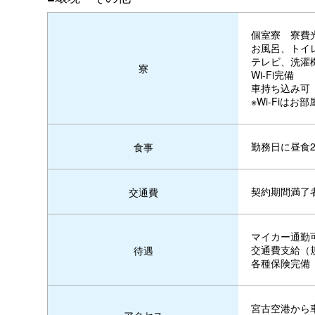
個室寮 寮費
お風呂、トイ
テレビ、洗濯
寮
Wi-Fi完備
車持ち込み可
※Wi-Fiは
勤務日に昼食
食事
契約期間満了者
交通費
マイカー通勤
交通費支給（
待遇
各種保険完備
宮古空港から車