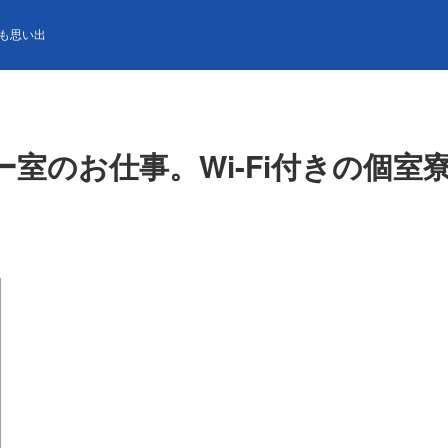
事。Wi-Fi付きの個室寮完備！ご友人同士の相部屋もOK！
も思い出
室のお仕事。Wi-Fi付きの個室