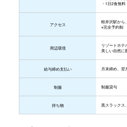
・1日2食無
軽井沢駅から
アクセス
※完全予約制
リゾートホテ
周辺環境
美しい自然に
月末締め、翌
給与締め支払い
制服貸与
制服
黒スラックス
持ち物