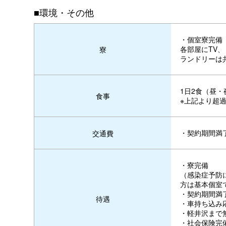
■環境・その他
・個室寮完備
各部屋にTV、
寮
ランドリーは
1日2食（昼
食事
※上記より超過
・契約期間満了
交通費
・寮完備
（感染症予防
方は基本個室で
・契約期間満了
待遇
・車持ち込み
・軽井沢まで
・社会保険完