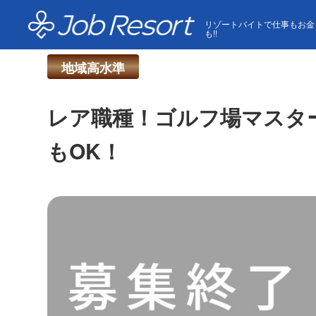
HOME
求人一覧
レア職種！ゴルフ場マスター室のお仕
リゾートバイトで仕事もお金
も!!
地域高水準
レア職種！ゴルフ場マスター
もOK！