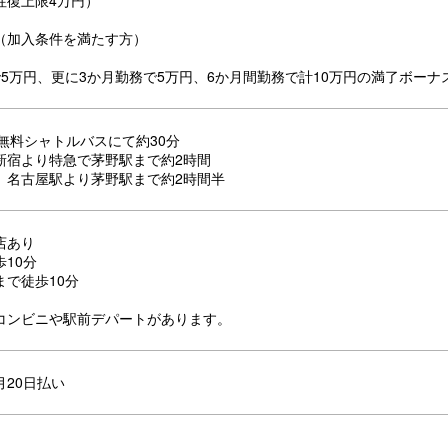
往復上限4万円）
（加入条件を満たす方）
で5万円、更に3か月勤務で5万円、6か月間勤務で計10万円の満了ボーナ
無料シャトルバスにて約30分
新宿より特急で茅野駅まで約2時間
】名古屋駅より茅野駅まで約2時間半
店あり
10分
まで徒歩10分
コンビニや駅前デパートがあります。
月20日払い