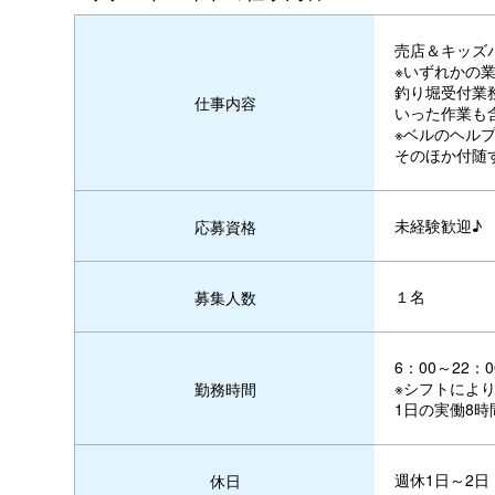
売店＆キッズ
※いずれかの
釣り堀受付業
仕事内容
いった作業も
※ベルのヘル
そのほか付随
未経験歓迎♪
応募資格
１名
募集人数
6：00～22
※シフトによ
勤務時間
1日の実働8時
週休1日～2日
休日