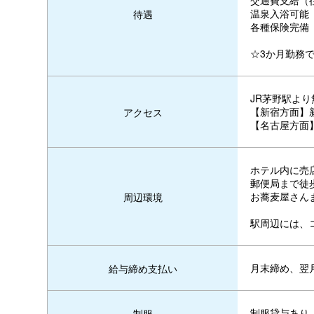
交通費支給（
温泉入浴可能
待遇
各種保険完備
☆3か月勤務
JR茅野駅より
【新宿方面】
アクセス
【名古屋方面
ホテル内に売
郵便局まで徒歩
お蕎麦屋さん
周辺環境
駅周辺には、
月末締め、翌
給与締め支払い
制服貸与あり
制服