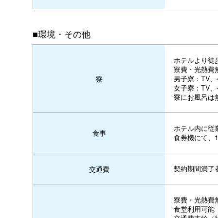
■環境・その他
ホテルより徒
寮費・光熱費
男子寮：TV、
寮
女子寮：TV、
寮にお風呂は
ホテル内に従
食事
食券機にて、1
契約期間満了
交通費
寮費・光熱費
食堂利用可能