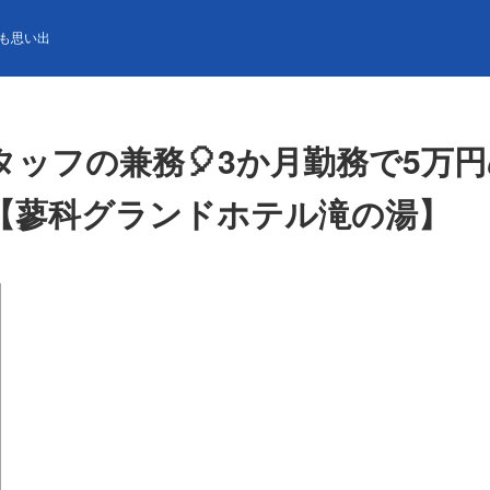
務🎈3か月勤務で5万円💰さらに3か月勤務で5万円の満了ボーナス支
も思い出
ッフの兼務🎈3か月勤務で5万円
【蓼科グランドホテル滝の湯】