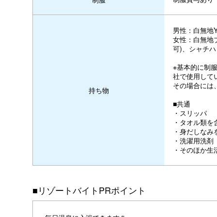
男性：白無地
女性：白無地
可)、シャチハ
※基本的に制
社で使用して
その場合には
持ち物
■共通
・スリッパ
・タオル類を
・身だしなみ
・洗濯用洗剤
・そのほか生
■リゾートバイトPRポイント