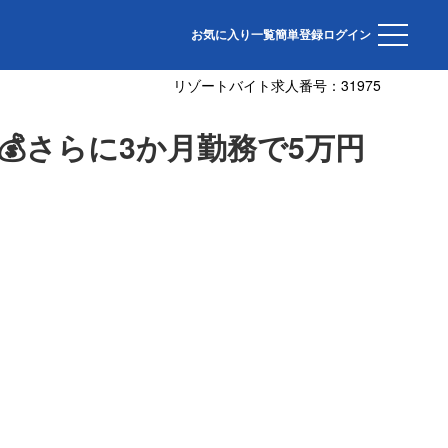
給あり💰【蓼科グランドホテル滝の湯】
お気に入り一覧
簡単登録
ログイン
リゾートバイト求人番号：
31975
💰さらに3か月勤務で5万円