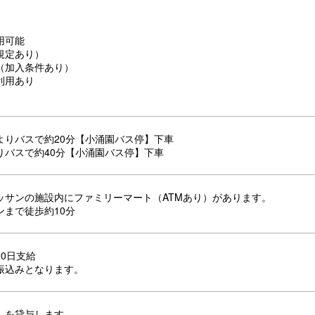
用可能
規定あり）
（加入条件あり）
利用あり
よりバスで約20分【小涌園バス停】下車
りバスで約40分【小涌園バス停】下車
ッサンの施設内にファミリーマート（ATMあり）があります。
ンまで徒歩約10分
0日支給
振込みとなります。
）を貸与します。