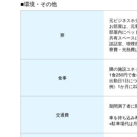
■環境・その他
元ビジネスホ
お部屋は、元
部屋内にベッ
寮
共有スペース
談話室、喫煙
寮費・光熱費
隣の施設ユネ
1食250円
食事
出勤日1日に
例）1か月に2
期間満了者に
交通費
車を持ち込み
※駐車場代は月