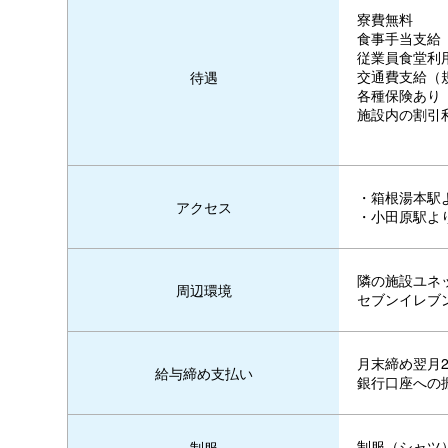
寮費無料
食事手当支給
従業員食堂利
交通費支給（
待遇
各種保険あり
施設内の割引
・箱根湯本駅
アクセス
・小田原駅よ
隣の施設ユネ
周辺環境
セブンイレブ
月末締め翌月2
給与締め支払い
銀行口座への
制服（シャツ
制服