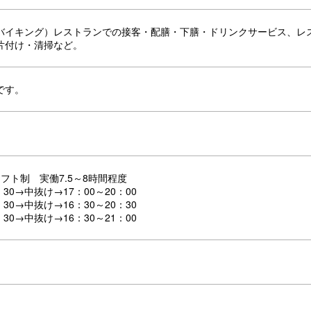
バイキング）レストランでの接客・配膳・下膳・ドリンクサービス、レ
片付け・清掃など。
です。
フト制 実働7.5～8時間程度
：30→中抜け→17：00～20：00
：30→中抜け→16：30～20：30
：30→中抜け→16：30～21：00