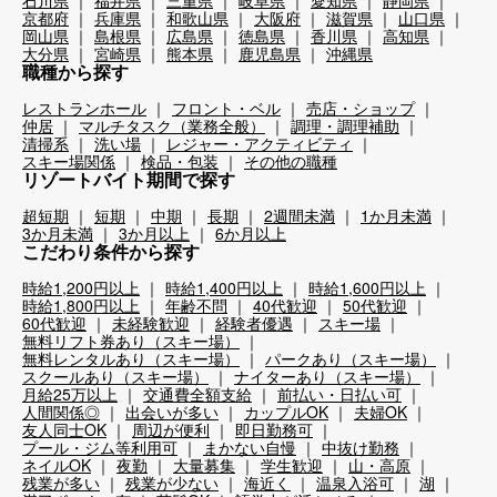
石川県
福井県
三重県
岐阜県
愛知県
静岡県
京都府
兵庫県
和歌山県
大阪府
滋賀県
山口県
岡山県
島根県
広島県
徳島県
香川県
高知県
大分県
宮崎県
熊本県
鹿児島県
沖縄県
職種から探す
レストランホール
フロント・ベル
売店・ショップ
仲居
マルチタスク（業務全般）
調理・調理補助
清掃系
洗い場
レジャー・アクティビティ
スキー場関係
検品・包装
その他の職種
リゾートバイト期間で探す
超短期
短期
中期
長期
2週間未満
1か月未満
3か月未満
3か月以上
6か月以上
こだわり条件から探す
時給1,200円以上
時給1,400円以上
時給1,600円以上
時給1,800円以上
年齢不問
40代歓迎
50代歓迎
60代歓迎
未経験歓迎
経験者優遇
スキー場
無料リフト券あり（スキー場）
無料レンタルあり（スキー場）
パークあり（スキー場）
スクールあり（スキー場）
ナイターあり（スキー場）
月給25万以上
交通費全額支給
前払い・日払い可
人間関係◎
出会いが多い
カップルOK
夫婦OK
友人同士OK
周辺が便利
即日勤務可
プール・ジム等利用可
まかない自慢
中抜け勤務
ネイルOK
夜勤
大量募集
学生歓迎
山・高原
残業が多い
残業が少ない
海近く
温泉入浴可
湖