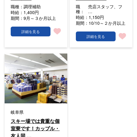
職種：
調理補助
職
売店スタッフ、フ
種：
…
時給：
1,400円
時給：
1,150円
期間：
9月～３か月以上
期間：
10/10～２か月以上
詳細を見る
詳細を見る
岐阜県
スキー場では貴重な個
室寮です！カップル・
友人同 …