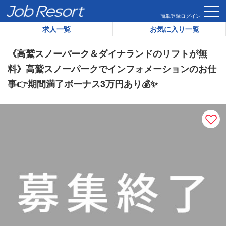
HOME
求人一覧
《高鷲スノーパーク＆ダイナランドのリフトが
簡単登録
ログイン
求人一覧
お気に入り一覧
リゾートバイト求人番号：
30464
《高鷲スノーパーク＆ダイナランドのリフトが無
料》高鷲スノーパークでインフォメーションのお仕
事👉期間満了ボーナス3万円あり💰✨