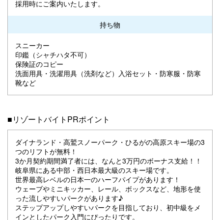
採用時にご案内いたします。
持ち物
スニーカー
印鑑（シャチハタ不可）
保険証のコピー
洗面用具・洗濯用具（洗剤など）入浴セット・防寒服・防寒
靴など
■リゾートバイトPRポイント
ダイナランド・高鷲スノーパーク・ひるがの高原スキー場の3
つのリフトが無料！
3か月契約期間満了者には、なんと3万円のボーナス支給！！
岐阜県にある中部・西日本最大級のスキー場です。
世界最高レベルの日本一のハーフパイプがあります！
ウェーブやミニキッカー、レール、ボックスなど、地形を使
った流しやすいパークがあります♪
ステップアップしやすいパークを目指しており、初中級をメ
インとしたパーク入門にぴったりです。