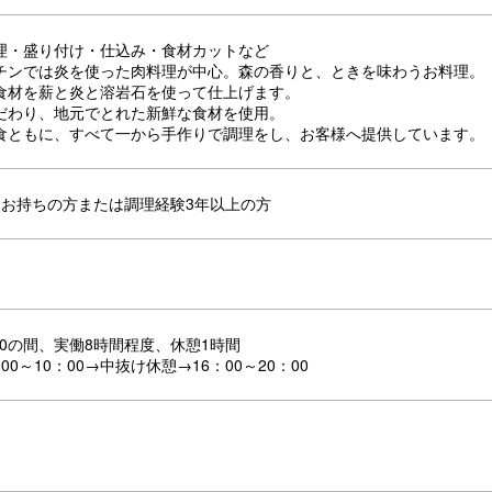
理・盛り付け・仕込み・食材カットなど
チンでは炎を使った肉料理が中心。森の香りと、ときを味わうお料理。
食材を薪と炎と溶岩石を使って仕上げます。
だわり、地元でとれた新鮮な食材を使用。
食ともに、すべて一から手作りで調理をし、お客様へ提供しています。
をお持ちの方または調理経験3年以上の方
：00の間、実働8時間程度、休憩1時間
0～10：00→中抜け休憩→16：00～20：00