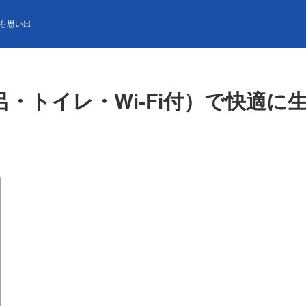
・Wi-Fi付）で快適に生活できます！ 調理師のお仕事♪
も思い出
・トイレ・Wi-Fi付）で快適に