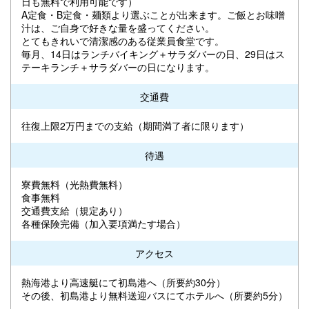
日も無料で利用可能です）
A定食・B定食・麺類より選ぶことが出来ます。ご飯とお味噌
汁は、ご自身で好きな量を盛ってください。
とてもきれいで清潔感のある従業員食堂です。
毎月、14日はランチバイキング＋サラダバーの日、29日はス
テーキランチ＋サラダバーの日になります。
交通費
往復上限2万円までの支給（期間満了者に限ります）
待遇
寮費無料（光熱費無料）
食事無料
交通費支給（規定あり）
各種保険完備（加入要項満たす場合）
アクセス
熱海港より高速艇にて初島港へ（所要約30分）
その後、初島港より無料送迎バスにてホテルへ（所要約5分）