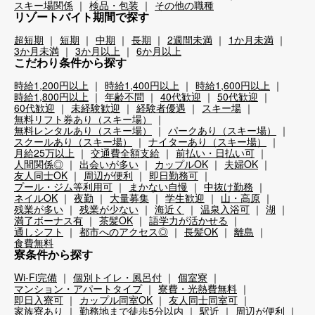
スキー場関係
検品・包装
その他の職種
リゾートバイト期間で探す
超短期
短期
中期
長期
2週間未満
1か月未満
3か月未満
3か月以上
6か月以上
こだわり条件から探す
時給1,200円以上
時給1,400円以上
時給1,600円以上
時給1,800円以上
年齢不問
40代歓迎
50代歓迎
60代歓迎
未経験歓迎
経験者優遇
スキー場
無料リフト券あり（スキー場）
無料レンタルあり（スキー場）
パークあり（スキー場）
スクールあり（スキー場）
ナイターあり（スキー場）
月給25万以上
交通費全額支給
前払い・日払い可
人間関係◎
出会いが多い
カップルOK
夫婦OK
友人同士OK
周辺が便利
即日勤務可
プール・ジム等利用可
まかない自慢
中抜け勤務
ネイルOK
夜勤
大量募集
学生歓迎
山・高原
残業が多い
残業が少ない
海近く
温泉入浴可
湖
満了ボーナス有
茶髪OK
語学力が活かせる
通しシフト
都市へのアクセス◎
長髪OK
離島
食費無料
寮条件から探す
Wi-Fi完備
個別トイレ・風呂付
個室寮
マンション・アパートタイプ
寮費・光熱費無料
即日入寮可
カップル同室OK
友人同士同室可
家族寮あり
勤務地まで徒歩5分以内
駅近
周辺が便利