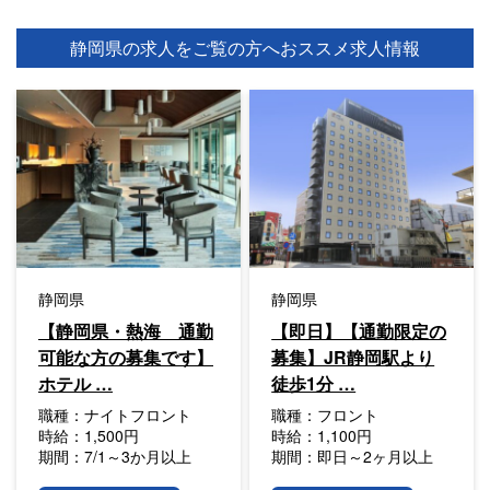
静岡県の求人をご覧の方へ
おススメ求人情報
静岡県
静岡県
【静岡県・熱海 通勤
【即日】【通勤限定の
可能な方の募集です】
募集】JR静岡駅より
ホテル …
徒歩1分 …
職種：
ナイトフロント
職種：
フロント
時給：
1,500円
時給：
1,100円
期間：
7/1～3か月以上
期間：
即日～2ヶ月以上