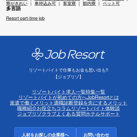
寮がきれい
車持込み可
客室寮
館内寮
ペット可
多言語
Resort part-time job
リゾートバイトで仕事もお金も思い出も!!
【ジョブリゾ】
リゾートバイト求人一覧
特集一覧
リゾートバイトが初めての方へ
JobResortとは
派遣で働くメリット
適職診断
登録を先にするメリット
職種紹介
お役立ちコラム
リゾートバイト体験談
ジョブリゾクラブ
よくある質問
ホテルサポート
人材をお探しの企業様へ
お問い合わせ