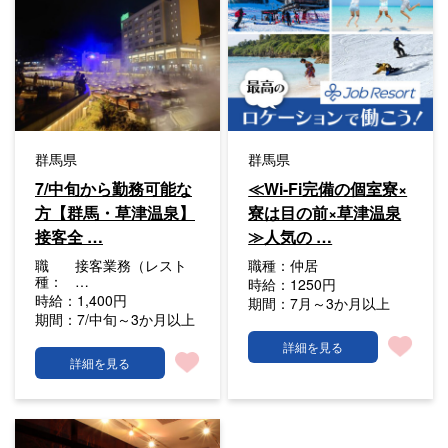
群馬県
群馬県
7/中旬から勤務可能な
≪Wi-Fi完備の個室寮×
方【群馬・草津温泉】
寮は目の前×草津温泉
接客全 …
≫人気の …
職
接客業務（レスト
職種：
仲居
種：
…
時給：
1250円
時給：
1,400円
期間：
7月～3か月以上
期間：
7/中旬～3か月以上
詳細を見る
詳細を見る