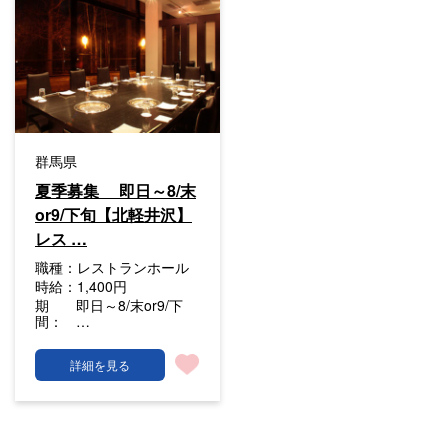
群馬県
夏季募集 即日～8/末
or9/下旬【北軽井沢】
レス …
職種：
レストランホール
時給：
1,400円
期
即日～8/末or9/下
間：
…
詳細を見る