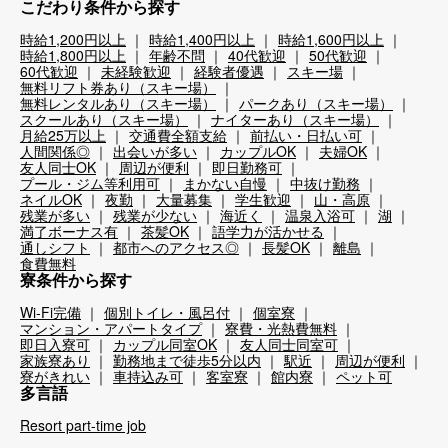
こだわり条件から探す
時給1,200円以上
時給1,400円以上
時給1,600円以上
時給1,800円以上
年齢不問
40代歓迎
50代歓迎
60代歓迎
未経験歓迎
経験者優遇
スキー場
無料リフト券あり（スキー場）
無料レンタルあり（スキー場）
パークあり（スキー場）
スクールあり（スキー場）
ナイターあり（スキー場）
月給25万以上
交通費全額支給
前払い・日払い可
人間関係◎
出会いが多い
カップルOK
夫婦OK
友人同士OK
周辺が便利
即日勤務可
プール・ジム等利用可
まかない自慢
中抜け勤務
ネイルOK
夜勤
大量募集
学生歓迎
山・高原
残業が多い
残業が少ない
海近く
温泉入浴可
湖
満了ボーナス有
茶髪OK
語学力が活かせる
通しシフト
都市へのアクセス◎
長髪OK
離島
食費無料
寮条件から探す
Wi-Fi完備
個別トイレ・風呂付
個室寮
マンション・アパートタイプ
寮費・光熱費無料
即日入寮可
カップル同室OK
友人同士同室可
家族寮あり
勤務地まで徒歩5分以内
駅近
周辺が便利
寮がきれい
車持込み可
客室寮
館内寮
ペット可
多言語
Resort part-time job