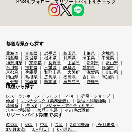
SNSをフォローしてリゾートバイトをチェック
都道府県から探す
北海道
青森県
岩手県
秋田県
山形県
宮城県
福島県
茨城県
栃木県
群馬県
埼玉県
千葉県
神奈川県
東京都
長野県
山梨県
新潟県
富山県
石川県
福井県
三重県
岐阜県
愛知県
静岡県
京都府
兵庫県
和歌山県
大阪府
滋賀県
山口県
岡山県
島根県
広島県
徳島県
香川県
高知県
大分県
宮崎県
熊本県
鹿児島県
沖縄県
職種から探す
レストランホール
フロント・ベル
売店・ショップ
仲居
マルチタスク（業務全般）
調理・調理補助
清掃系
洗い場
レジャー・アクティビティ
スキー場関係
検品・包装
その他の職種
リゾートバイト期間で探す
超短期
短期
中期
長期
2週間未満
1か月未満
3か月未満
3か月以上
6か月以上