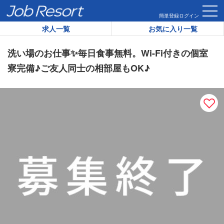
HOME
求人一覧
洗い場のお仕事✨毎日食事無料。Wi-Fi付き
簡単登録
ログイン
求人一覧
お気に入り一覧
リゾートバイト求人番号：
30235
洗い場のお仕事✨毎日食事無料。Wi-Fi付きの個室
寮完備♪ご友人同士の相部屋もOK♪