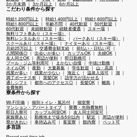
3か月未満
3か月以上
6か月以上
こだわり条件から探す
時給1,200円以上
時給1,400円以上
時給1,600円以上
時給1,800円以上
年齢不問
40代歓迎
50代歓迎
60代歓迎
未経験歓迎
経験者優遇
スキー場
無料リフト券あり（スキー場）
無料レンタルあり（スキー場）
パークあり（スキー場）
スクールあり（スキー場）
ナイターあり（スキー場）
月給25万以上
交通費全額支給
前払い・日払い可
人間関係◎
出会いが多い
カップルOK
夫婦OK
友人同士OK
周辺が便利
即日勤務可
プール・ジム等利用可
まかない自慢
中抜け勤務
ネイルOK
夜勤
大量募集
学生歓迎
山・高原
残業が多い
残業が少ない
海近く
温泉入浴可
湖
満了ボーナス有
茶髪OK
語学力が活かせる
通しシフト
都市へのアクセス◎
長髪OK
離島
食費無料
寮条件から探す
Wi-Fi完備
個別トイレ・風呂付
個室寮
マンション・アパートタイプ
寮費・光熱費無料
即日入寮可
カップル同室OK
友人同士同室可
家族寮あり
勤務地まで徒歩5分以内
駅近
周辺が便利
寮がきれい
車持込み可
客室寮
館内寮
ペット可
多言語
Resort part-time job