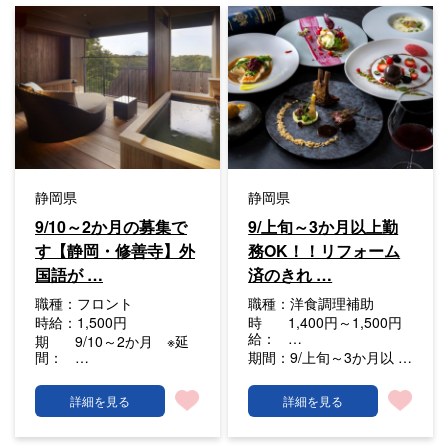
静岡県
静岡県
9/10～2か月の募集で
9/上旬～3か月以上勤
す【静岡・修善寺】外
務OK！！リフォーム
国語が …
済のきれ …
職種：
フロント
職種：
洋食調理補助
時給：
1,500円
時
1,400円～1,500円
給：
…
期
9/10～2か月 ※延
間：
…
期間：
9/上旬～3か月以 …
詳細を見る
詳細を見る