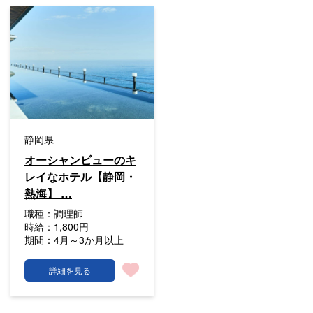
静岡県
オーシャンビューのキ
レイなホテル【静岡・
熱海】 …
職種：
調理師
時給：
1,800円
期間：
4月～3か月以上
詳細を見る