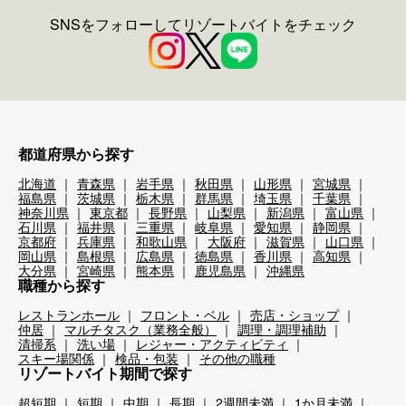
SNSをフォローしてリゾートバイトをチェック
都道府県から探す
北海道
青森県
岩手県
秋田県
山形県
宮城県
福島県
茨城県
栃木県
群馬県
埼玉県
千葉県
神奈川県
東京都
長野県
山梨県
新潟県
富山県
石川県
福井県
三重県
岐阜県
愛知県
静岡県
京都府
兵庫県
和歌山県
大阪府
滋賀県
山口県
岡山県
島根県
広島県
徳島県
香川県
高知県
大分県
宮崎県
熊本県
鹿児島県
沖縄県
職種から探す
レストランホール
フロント・ベル
売店・ショップ
仲居
マルチタスク（業務全般）
調理・調理補助
清掃系
洗い場
レジャー・アクティビティ
スキー場関係
検品・包装
その他の職種
リゾートバイト期間で探す
超短期
短期
中期
長期
2週間未満
1か月未満