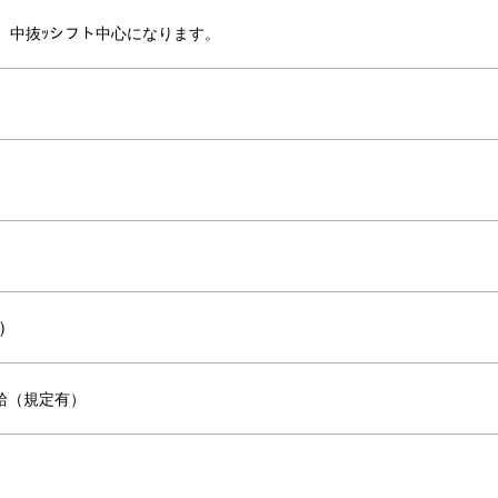
度 中抜ｯシフト中心になります。
)
給（規定有）