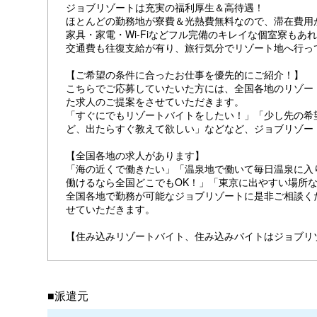
ジョブリゾートは充実の福利厚生＆高待遇！
ほとんどの勤務地が寮費＆光熱費無料なので、滞在費用
家具・家電・Wi-Fiなどフル完備のキレイな個室寮も
交通費も往復支給が有り、旅行気分でリゾート地へ行っ
【ご希望の条件に合ったお仕事を優先的にご紹介！】
こちらでご応募していたいた方には、全国各地のリゾー
た求人のご提案をさせていただきます。
「すぐにでもリゾートバイトをしたい！」「少し先の希
ど、出たらすぐ教えて欲しい」などなど、ジョブリゾー
【全国各地の求人があります】
「海の近くで働きたい」「温泉地で働いて毎日温泉に入
働けるなら全国どこでもOK！」「東京に出やすい場所ならど
全国各地で勤務が可能なジョブリゾートに是非ご相談く
せていただきます。
【住み込みリゾートバイト、住み込みバイトはジョブリ
■派遣元