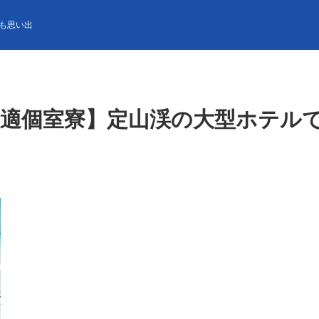
寮】定山渓の大型ホテルでマルチ調理スタッフ募集中！
も思い出
快適個室寮】定山渓の大型ホテル