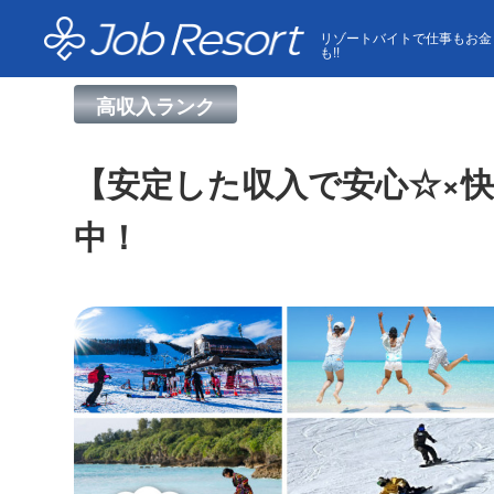
HOME
求人一覧
【安定した収入で安心☆×快適個室
リゾートバイトで仕事もお金
も!!
高収入ランク
【安定した収入で安心☆×
中！