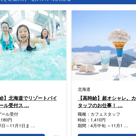
北海道
給】北海道でリゾートバイ
【高時給】超オシャレ。
ール受付ス …
タッフのお仕事！ …
プール受付
職種：
カフェスタッフ
,180円
時給：
1,410円
即日～11月1日ま …
期間：
4月中旬 ～11月1 …