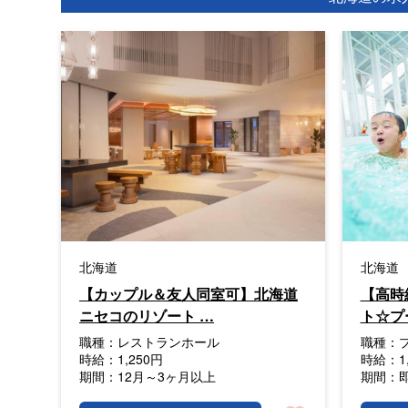
北海道
北海道
【カップル＆友人同室可】北海道
【高時
ニセコのリゾート …
ト☆プ
職種：
レストランホール
職種：
時給：
1,250円
時給：
1
期間：
12月～3ヶ月以上
期間：