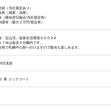
支給（当社規定あり）
当有（残業・深夜）
有（最短翌日振込/当社規定有）
制度有（最大２万円/規定有）
敷・定山渓」温泉生活環境ＧＯＯＤ♪
ＡＴＭは徒歩５分圏内です。
分程で札幌中心部へ行けますので観光も楽しめます。
0日支給
ト 夜 コックコート