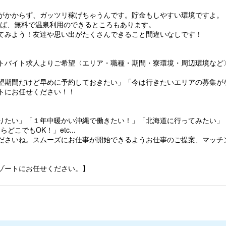
がかからず、ガッツリ稼げちゃうんです。貯金もしやすい環境ですよ。
あれば、無料で温泉利用のできるところもあります。
てみよう！友達や思い出がたくさんできること間違いなしです！
トバイト求人よりご希望〈エリア・職種・期間・寮環境・周辺環境など
望期間だけど早めに予約しておきたい」「今は行きたいエリアの募集が
トにお任せください！！
りたい」「１年中暖かい沖縄で働きたい！」「北海道に行ってみたい」
こでもOK！」etc...
ださいね。スムーズにお仕事が開始できるようお仕事のご提案、マッチ
ゾートにお任せください。】