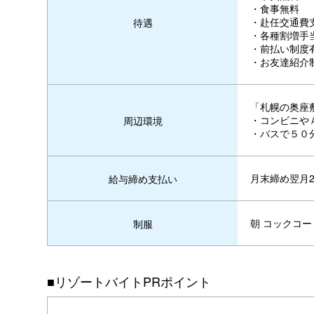
・食事無料
・赴任交通費
待遇
・各種割増手
・前払い制度
・お友達紹介
「札幌の奥座
・コンビニや
周辺環境
・バスで５０
月末締め翌月2
給与締め支払い
朝 コックコー
制服
■リゾートバイトPRポイント