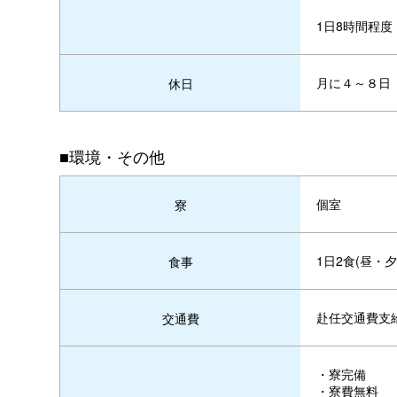
1日8時間程
月に４～８日
休日
■環境・その他
個室
寮
1日2食(昼・夕
食事
赴任交通費支
交通費
・寮完備
・寮費無料