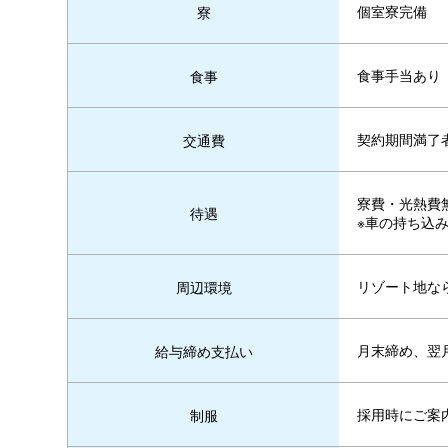
個室寮完備
寮
食事手当あり
食事
契約期間満了
交通費
寮費・光熱費
待遇
※車の持ち込
リゾート地な
周辺環境
月末締め、翌
給与締め支払い
採用時にご案
制服