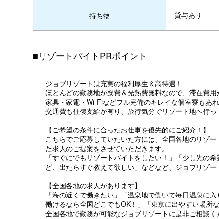
貸与あり
持ち物
■リゾートバイトPRポイント
ジョブリゾートは充実の福利厚生＆高待遇！
ほとんどの勤務地が寮費＆光熱費無料なので、滞在費用
家具・家電・Wi-Fiなどフル完備のキレイな個室寮も
交通費も往復支給が有り、旅行気分でリゾート地へ行っ
【ご希望の条件に合ったお仕事を優先的にご紹介！】
こちらでご応募していたいた方には、全国各地のリゾー
た求人のご提案をさせていただきます。
「すぐにでもリゾートバイトをしたい！」「少し先の希
ど、出たらすぐ教えて欲しい」などなど、ジョブリゾー
【全国各地の求人があります】
「海の近くで働きたい」「温泉地で働いて毎日温泉に入
働けるなら全国どこでもOK！」「東京に出やすい場所ならど
全国各地で勤務が可能なジョブリゾートに是非ご相談く