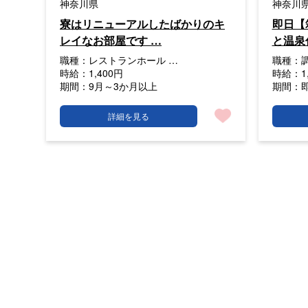
神奈川県
神奈川
寮はリニューアルしたばかりのキ
即日【
レイなお部屋です …
と温泉
職種：
レストランホール …
職種：
時給：
1,400円
時給：
1
期間：
9月～3か月以上
期間：
詳細を見る