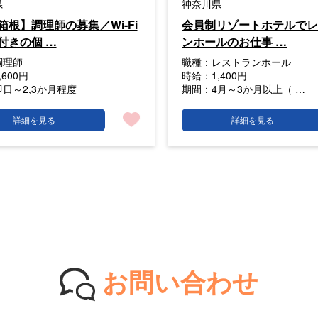
県
神奈川県
箱根】調理師の募集／Wi-Fi
会員制リゾートホテルで
付きの個 …
ンホールのお仕事 …
調理師
職種：
レストランホール
,600円
時給：
1,400円
即日～2,3か月程度
期間：
4月～3か月以上（ …
詳細を見る
詳細を見る
お問い合わせ