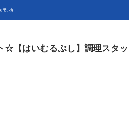
いむるぶし】調理スタッフ募集！時給1,200円／個室寮完備
も思い出
☆【はいむるぶし】調理スタッフ