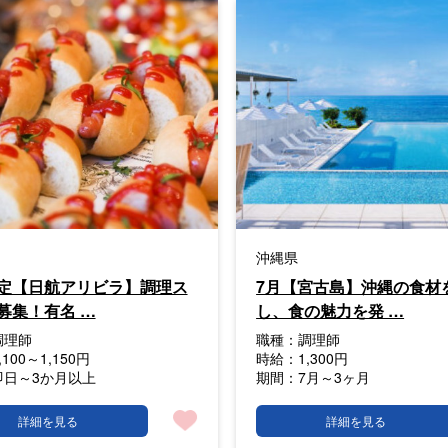
沖縄県
定【日航アリビラ】調理ス
7月【宮古島】沖縄の食材
募集！有名 …
し、食の魅力を発 …
調理師
職種：
調理師
,100～1,150円
時給：
1,300円
即日～3か月以上
期間：
7月～3ヶ月
詳細を見る
詳細を見る