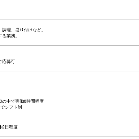
、調理、盛り付けなど。
する業務。
ご応募可
：00の中で実働8時間程度
内でシフト制
休2日程度