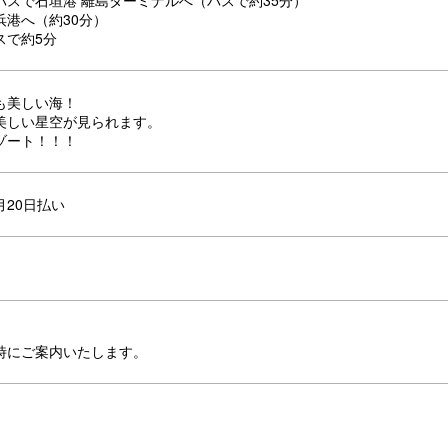
バスで石垣港 離島ターミナルへ（バスで約35分）
浜港へ（約30分）
スで約5分
も美しい海！
美しい星空が見られます。
ゾート！！！
月20日払い
時にご案内いたします。