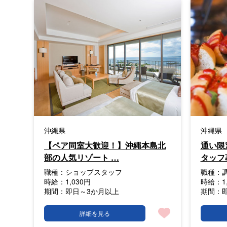
沖縄県
沖縄県
【ペア同室大歓迎！】沖縄本島北
通い限
部の人気リゾート …
タッフ
職種：
ショップスタッフ
職種：
時給：
1,030円
時給：
1
期間：
即日～3か月以上
期間：
詳細を見る