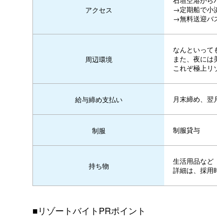
石垣空港から
→定期船で小
アクセス
→無料送迎バ
なんといって
また、夜には
周辺環境
これぞ極上リ
月末締め、翌
給与締め支払い
制服貸与
制服
生活用品など
持ち物
詳細は、採用
■リゾートバイトPRポイント