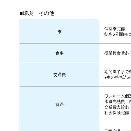
■環境・その他
個室寮完備
寮
徒歩5分圏内
従業員食堂あ
食事
期間満了まで
交通費
※車の持ち込
ワンルーム個室寮
水道光熱費、
待遇
交通費支給あ
社会保険完備