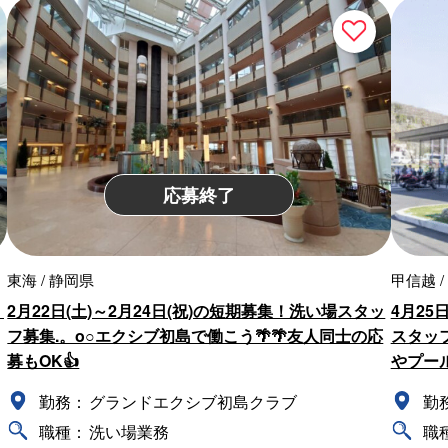
応募終了
東海 / 静岡県
甲信越 /
！
2月22日(土)～2月24日(祝)の短期募集！洗い場スタッ
4月25
フ募集.。o○エクシブ初島で働こう🌴🌴友人同士の応
スタッフ
募もOK👍
やプー
勤務：
グランドエクシブ初島クラブ
勤
職種：
洗い場業務
職