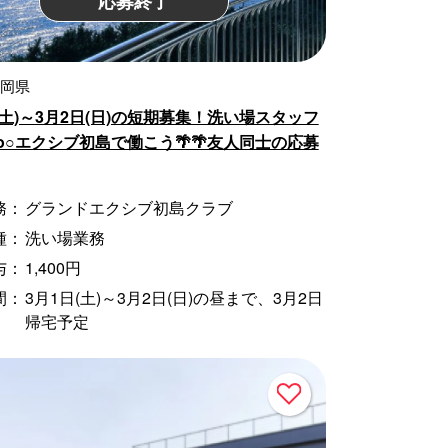
応募終了
静岡県
(土)～3月2日(日)の短期募集！洗い場スタッフ
o○エクシブ初島で働こう🌴🌴友人同士の応募
務：
グランドエクシブ初島クラブ
種：
洗い場業務
与：
1,400円
間：
3月1日(土)～3月2日(日)の昼まで、3月2日
帰宅予定