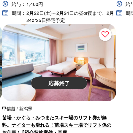
給与：
1,400円
給
期間：
2月22日(土)～2月24日の昼or夜まで、2月
期
24or25日帰宅予定
応募終了
甲信越 / 新潟県
ッ
苗場・かぐら・みつまたスキー場のリフト券が無
料。ナイターも滑れる！苗場スキー場でリフト係の
お仕事♪【紹介契約案件・直雇 …