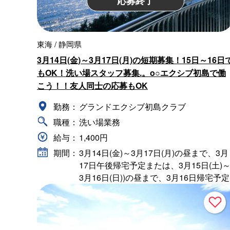
応募終了
東海 / 静岡県
3月14日(金)～3月17日(月)の短期募集！15日～16日
もOK！洗い場スタッフ募集.。o○エクシブ初島で働
こう！！友人同士の応募もOK
勤務：
グランドエクシブ初島クラブ
職種：
洗い場業務
給与：
1,400円
期間：
3月14日(金)～3月17日(月)の昼まで、3月
17日午後帰宅予定または、3月15日(土)
3月16日(日))の昼まで、3月16日帰宅予定