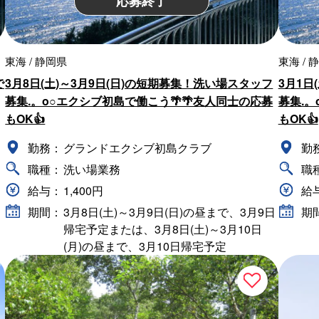
応募終了
東海 / 静岡県
東海 / 
で
3月8日(土)～3月9日(日)の短期募集！洗い場スタッフ
3月1日
募集.。o○エクシブ初島で働こう🌴🌴友人同士の応募
募集.。
もOK👍
もOK👍
勤務：
グランドエクシブ初島クラブ
勤
職種：
洗い場業務
職
給与：
1,400円
給
期間：
3月8日(土)～3月9日(日)の昼まで、3月9日
期
～
帰宅予定または、3月8日(土)～3月10日
(月)の昼まで、3月10日帰宅予定