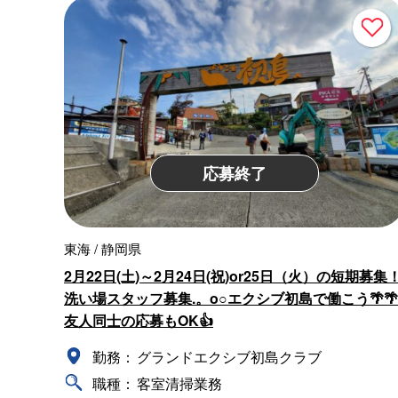
応募終了
東海 / 静岡県
2月22日(土)～2月24日(祝)or25日（火）の短期募集
洗い場スタッフ募集.。o○エクシブ初島で働こう🌴🌴
友人同士の応募もOK👍
勤務：
グランドエクシブ初島クラブ
職種：
客室清掃業務