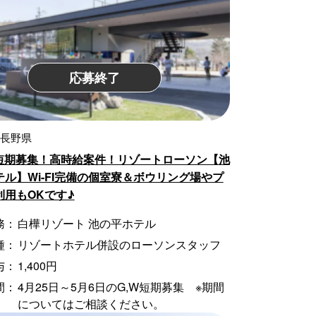
応募終了
 長野県
の短期募集！高時給案件！リゾートローソン【池
テル】Wi-FI完備の個室寮＆ボウリング場やプ
利用もOKです♪
務：
白樺リゾート 池の平ホテル
種：
リゾートホテル併設のローソンスタッフ
与：
1,400円
間：
4月25日～5月6日のG,W短期募集 ※期間
についてはご相談ください。