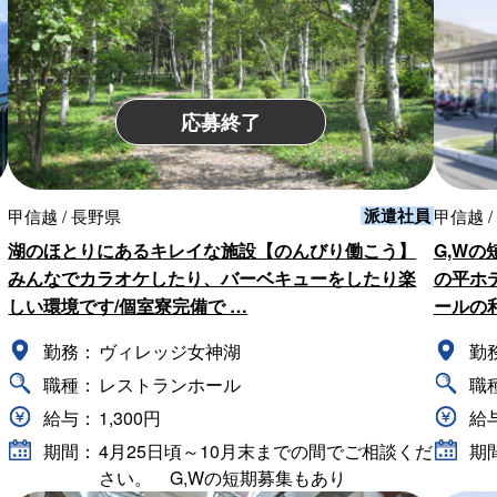
応募終了
派遣社員
甲信越 / 長野県
甲信越 /
湖のほとりにあるキレイな施設【のんびり働こう】
G,W
みんなでカラオケしたり、バーベキューをしたり楽
の平ホ
しい環境です/個室寮完備で …
ールの
勤務：
ヴィレッジ女神湖
勤
職種：
レストランホール
職
給与：
1,300円
給
ま
期間：
4月25日頃～10月末までの間でご相談くだ
期
さい。 G,Wの短期募集もあり