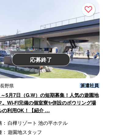
応募終了
派遣社員
 長野県
日～5月7日（G,W）の短期募集！人気の遊園地
。Wi-FI完備の個室寮✨併設のボウリング場
ルの利用OK！【紹介 …
務：
白樺リゾート 池の平ホテル
種：
遊園地スタッフ