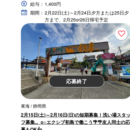
給与：
1,400円
期間：
2月22日(土)～2月24日夕方または25日夕
方まで、2月25or26日帰宅予定
応募終了
東海 / 静岡県
2月15日(土)～2月16日(日)の短期募集！洗い場スタ
フ募集.。o○エクシブ初島で働こう🌴🌴友人同士の応
募もOK👍