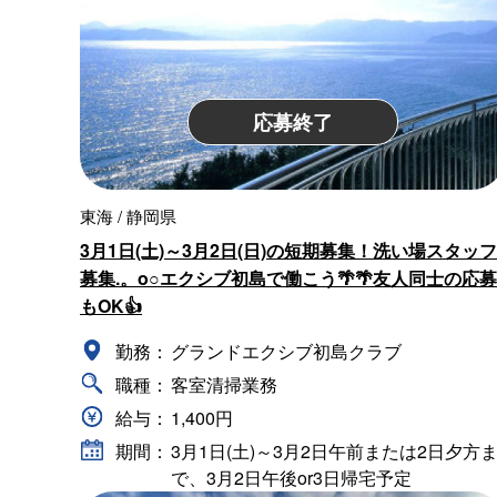
応募終了
東海 / 静岡県
3月1日(土)～3月2日(日)の短期募集！洗い場スタッフ
募集.。o○エクシブ初島で働こう🌴🌴友人同士の応募
もOK👍
勤務：
グランドエクシブ初島クラブ
職種：
客室清掃業務
給与：
1,400円
期間：
3月1日(土)～3月2日午前または2日夕方
で、3月2日午後or3日帰宅予定