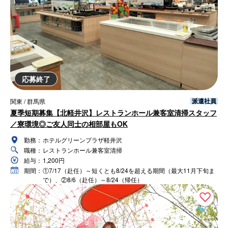
応募終了
派遣社員
関東 / 群馬県
夏季短期募集【北軽井沢】レストランホール兼客室清掃スタッフ
／寮環境◎ご友人同士の相部屋もOK
勤務：
ホテルグリーンプラザ軽井沢
職種：
レストランホール兼客室清掃
給与：
1,200円
期間：
①7/17（赴任）～短くとも8/24を超える期間（最大11月下旬ま
で）、②8/6（赴任）～8/24（帰任）