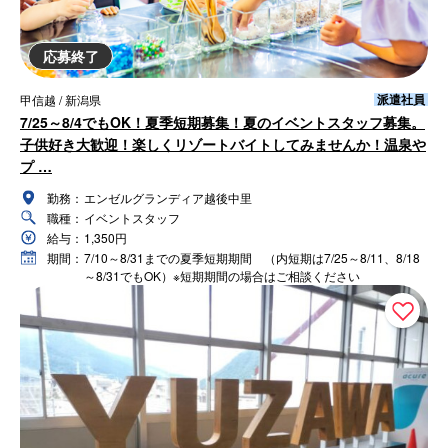
応募終了
派遣社員
甲信越 / 新潟県
7/25～8/4でもOK！夏季短期募集！夏のイベントスタッフ募集。
子供好き大歓迎！楽しくリゾートバイトしてみませんか！温泉や
プ …
勤務：
エンゼルグランディア越後中里
職種：
イベントスタッフ
給与：
1,350円
期間：
7/10～8/31までの夏季短期期間 （内短期は7/25～8/11、8/18
～8/31でもOK）※短期期間の場合はご相談ください