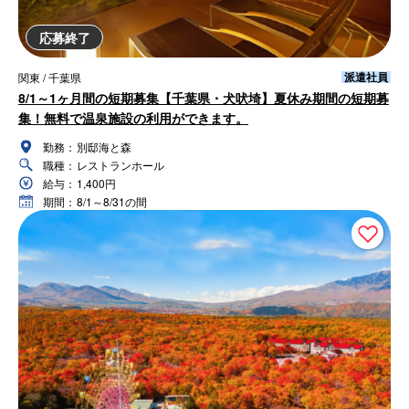
応募終了
派遣社員
関東 / 千葉県
8/1～1ヶ月間の短期募集【千葉県・犬吠埼】夏休み期間の短期募
集！無料で温泉施設の利用ができます。
勤務：
別邸海と森
職種：
レストランホール
給与：
1,400円
期間：
8/1～8/31の間