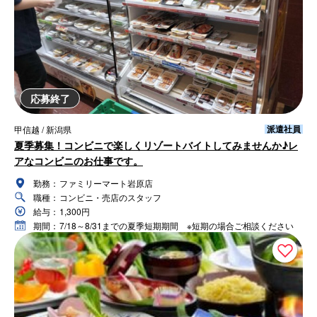
応募終了
派遣社員
甲信越 / 新潟県
夏季募集！コンビニで楽しくリゾートバイトしてみませんか♪レ
アなコンビニのお仕事です。
勤務：
ファミリーマート岩原店
職種：
コンビニ・売店のスタッフ
給与：
1,300円
期間：
7/18～8/31までの夏季短期期間 ※短期の場合ご相談ください