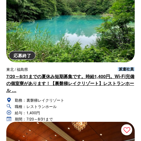
応募終了
派遣社員
東北 / 福島県
7/20～8/31までの夏休み短期募集です。時給1,400円。Wi-Fi完備
の個室寮があります！【裏磐梯レイクリゾート】レストランホー
ル …
勤務：
裏磐梯レイクリゾート
職種：
レストランホール
給与：
1,400円
期間：
7/20～8/31まで