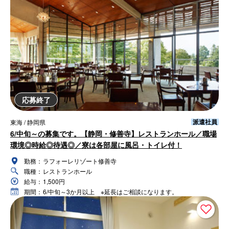
応募終了
派遣社員
東海 / 静岡県
6/中旬～の募集です。【静岡・修善寺】レストランホール／職場
環境◎時給◎待遇◎／寮は各部屋に風呂・トイレ付！
勤務：
ラフォーレリゾート修善寺
職種：
レストランホール
給与：
1,500円
期間：
6/中旬～3か月以上 ※延長はご相談になります。