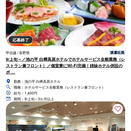
応募終了
派遣社員
甲信越 / 長野県
9/上旬～／池の平 白樺高原ホテルでホテルサービス全般業務（レ
ストラン兼フロント）／個室寮にWi-Fi完備！姉妹ホテル併設の
ボ …
勤務：
池の平 白樺高原ホテル
職種：
ホテルサービス全般業務（レストラン兼フロント）
給与：
1,400円
期間：
9/上旬～3か月以上