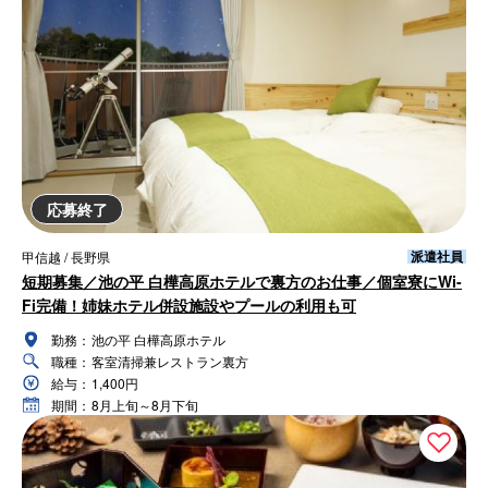
応募終了
派遣社員
甲信越 / 長野県
短期募集／池の平 白樺高原ホテルで裏方のお仕事／個室寮にWi-
Fi完備！姉妹ホテル併設施設やプールの利用も可
勤務：
池の平 白樺高原ホテル
職種：
客室清掃兼レストラン裏方
給与：
1,400円
期間：
8月上旬～8月下旬