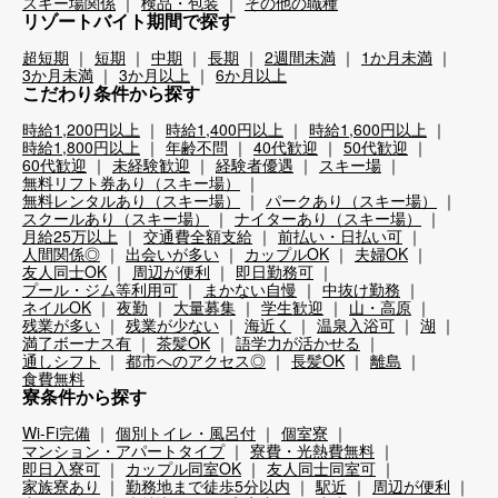
スキー場関係
検品・包装
その他の職種
リゾートバイト期間で探す
超短期
短期
中期
長期
2週間未満
1か月未満
3か月未満
3か月以上
6か月以上
こだわり条件から探す
時給1,200円以上
時給1,400円以上
時給1,600円以上
時給1,800円以上
年齢不問
40代歓迎
50代歓迎
60代歓迎
未経験歓迎
経験者優遇
スキー場
無料リフト券あり（スキー場）
無料レンタルあり（スキー場）
パークあり（スキー場）
スクールあり（スキー場）
ナイターあり（スキー場）
月給25万以上
交通費全額支給
前払い・日払い可
人間関係◎
出会いが多い
カップルOK
夫婦OK
友人同士OK
周辺が便利
即日勤務可
プール・ジム等利用可
まかない自慢
中抜け勤務
ネイルOK
夜勤
大量募集
学生歓迎
山・高原
残業が多い
残業が少ない
海近く
温泉入浴可
湖
満了ボーナス有
茶髪OK
語学力が活かせる
通しシフト
都市へのアクセス◎
長髪OK
離島
食費無料
寮条件から探す
Wi-Fi完備
個別トイレ・風呂付
個室寮
マンション・アパートタイプ
寮費・光熱費無料
即日入寮可
カップル同室OK
友人同士同室可
家族寮あり
勤務地まで徒歩5分以内
駅近
周辺が便利