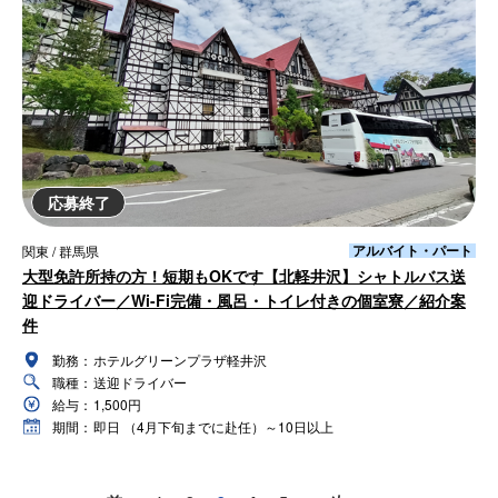
応募終了
アルバイト・パート
関東 / 群馬県
大型免許所持の方！短期もOKです【北軽井沢】シャトルバス送
迎ドライバー／Wi-Fi完備・風呂・トイレ付きの個室寮／紹介案
件
勤務：
ホテルグリーンプラザ軽井沢
職種：
送迎ドライバー
給与：
1,500円
期間：
即日 （4月下旬までに赴任）～10日以上