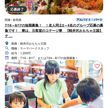
応募終了
アルバイト・パート
関東 / 群馬県
7/16～8/17の短期募集！ ！友人同士2～4名のグループ応募の募
集です！ 寮は、元客室のコテージ寮 【軽井沢おもちゃ王国】
テ …
勤務：
軽井沢おもちゃ王国
職種：
テーマパークスタッフ
給与：
1,200円
期間：
7/16～8/17、または7/24～8/17の短期募集！