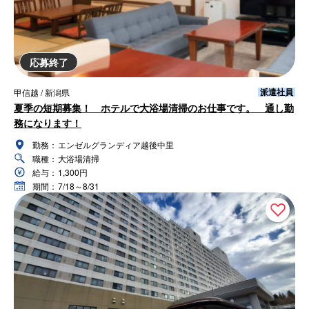
応募終了
派遣社員
甲信越 / 新潟県
夏季の短期募集！ ホテルで大浴場清掃のお仕事です。 通し勤
務になります！
勤務：
エンゼルグランディア越後中里
職種：
大浴場清掃
給与：
1,300円
期間：
7/18～8/31