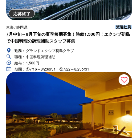
応募終了
派遣社員
東海 / 静岡県
7月中旬～8月下旬の夏季短期募集！時給1,500円！エクシブ初島
で中国料理の調理補助スタッフ募集
勤務：
グランドエクシブ初島クラブ
職種：
中国料理調理補助
給与：
1,500円
期間：
①7/16～8/23or31 ②7/22～8/23or31