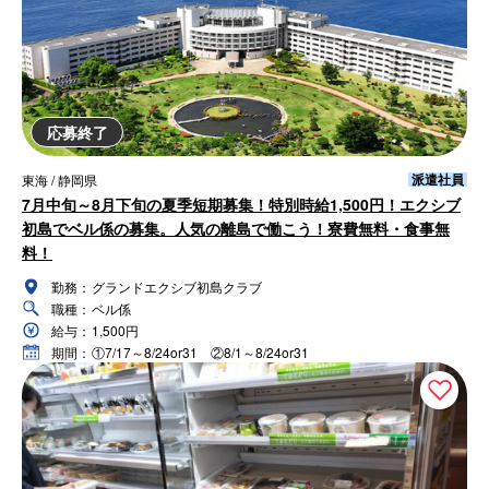
応募終了
派遣社員
東海 / 静岡県
7月中旬～8月下旬の夏季短期募集！特別時給1,500円！エクシブ
初島でベル係の募集。人気の離島で働こう！寮費無料・食事無
料！
勤務：
グランドエクシブ初島クラブ
職種：
ベル係
給与：
1,500円
期間：
①7/17～8/24or31 ②8/1～8/24or31