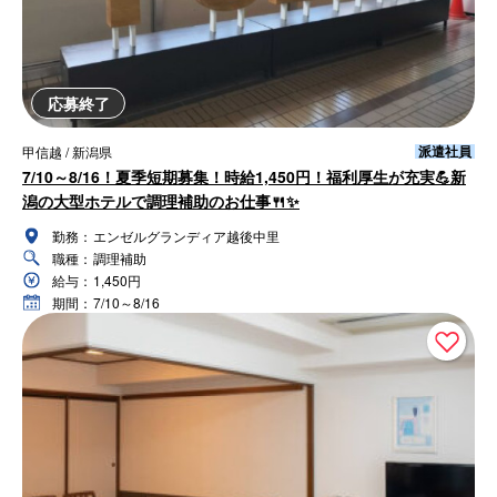
応募終了
派遣社員
甲信越 / 新潟県
7/10～8/16！夏季短期募集！時給1,450円！福利厚生が充実💪新
潟の大型ホテルで調理補助のお仕事🍴✨
勤務：
エンゼルグランディア越後中里
職種：
調理補助
給与：
1,450円
期間：
7/10～8/16