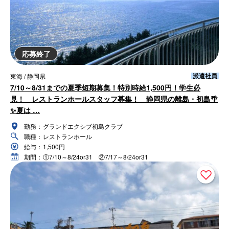
応募終了
派遣社員
東海 / 静岡県
7/10～8/31までの夏季短期募集！特別時給1,500円！学生必
見！ レストランホールスタッフ募集！ 静岡県の離島・初島🌴
✨夏は …
勤務：
グランドエクシブ初島クラブ
職種：
レストランホール
給与：
1,500円
期間：
①7/10～8/24or31 ②7/17～8/24or31