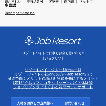
寮がきれい
車持込み可
客室寮
館内寮
ペット可
多言語
Resort part-time job
リゾートバイトで仕事もお金も思い出も!!
【ジョブリゾ】
リゾートバイト求人一覧
特集一覧
リゾートバイトが初めての方へ
JobResortとは
派遣で働くメリット
適職診断
登録を先にするメリット
職種紹介
お役立ちコラム
リゾートバイト体験談
ジョブリゾクラブ
よくある質問
ホテルサポート
人材をお探しの企業様へ
お問い合わせ