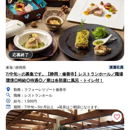
応募終了
派遣社員
東海 / 静岡県
7/中旬～の募集です。【静岡・修善寺】レストランホール／職場
環境◎時給◎待遇◎／寮は各部屋に風呂・トイレ付！
勤務：
ラフォーレリゾート修善寺
職種：
レストランホール
給与：
1,500円
期間：
7/中旬～3か月以上 ※延長はご相談になります。