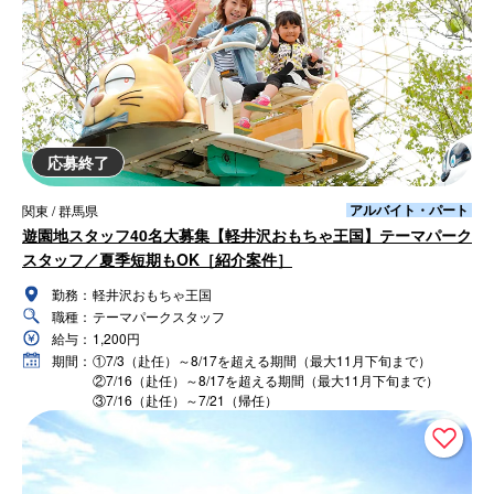
応募終了
アルバイト・パート
関東 / 群馬県
遊園地スタッフ40名大募集【軽井沢おもちゃ王国】テーマパーク
スタッフ／夏季短期もOK［紹介案件］
勤務：
軽井沢おもちゃ王国
職種：
テーマパークスタッフ
給与：
1,200円
期間：
①7/3（赴任）～8/17を超える期間（最大11月下旬まで）
②7/16（赴任）～8/17を超える期間（最大11月下旬まで）
③7/16（赴任）～7/21（帰任）