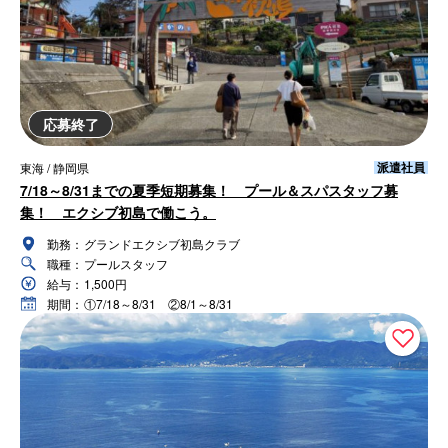
応募終了
派遣社員
東海 / 静岡県
7/18～8/31までの夏季短期募集！ プール＆スパスタッフ募
集！ エクシブ初島で働こう。
勤務：
グランドエクシブ初島クラブ
職種：
プールスタッフ
給与：
1,500円
期間：
①7/18～8/31 ②8/1～8/31