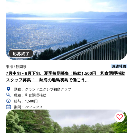
応募終了
派遣社員
東海 / 静岡県
7月中旬～8月下旬、夏季短期募集！時給1,500円 和食調理補助
スタッフ募集！ 熱海の離島初島で働こう。
勤務：
グランドエクシブ初島クラブ
職種：
和食調理補助
給与：
1,500円
期間：
7/17～8/31