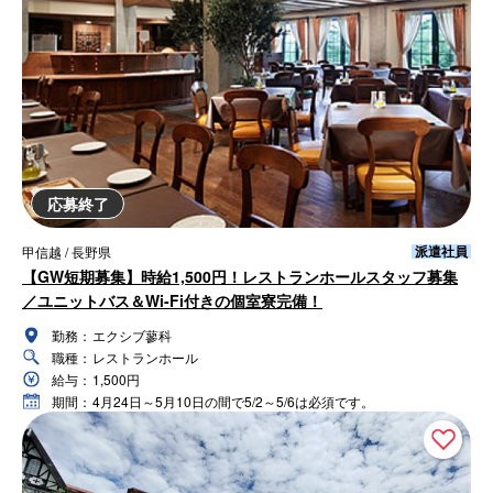
応募終了
派遣社員
甲信越 / 長野県
【GW短期募集】時給1,500円！レストランホールスタッフ募集
／ユニットバス＆Wi-Fi付きの個室寮完備！
勤務：
エクシブ蓼科
職種：
レストランホール
給与：
1,500円
期間：
4月24日～5月10日の間で5/2～5/6は必須です。