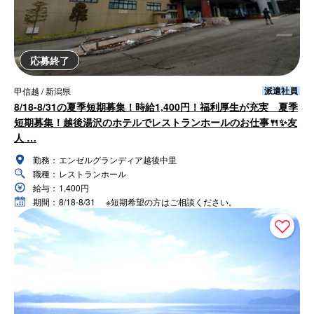
応募終了
派遣社員
甲信越 / 新潟県
8/18-8/31の夏季短期募集！時給1,400円！福利厚生が充実 夏季
短期募集！越後湯沢のホテルでレストランホールのお仕事🍴✨友
人 …
勤務：
エンゼルグランディア越後中里
職種：
レストランホール
給与：
1,400円
期間：
8/18-8/31 ※短期希望の方はご相談ください。