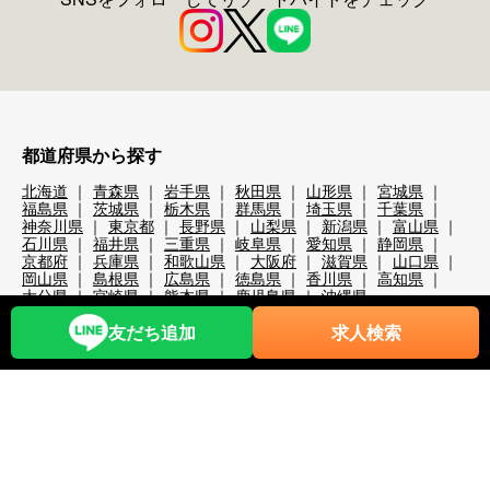
都道府県から探す
北海道
青森県
岩手県
秋田県
山形県
宮城県
福島県
茨城県
栃木県
群馬県
埼玉県
千葉県
神奈川県
東京都
長野県
山梨県
新潟県
富山県
石川県
福井県
三重県
岐阜県
愛知県
静岡県
京都府
兵庫県
和歌山県
大阪府
滋賀県
山口県
岡山県
島根県
広島県
徳島県
香川県
高知県
大分県
宮崎県
熊本県
鹿児島県
沖縄県
職種から探す
友だち追加
求人検索
レストランホール
フロント・ベル
売店・ショップ
仲居
マルチタスク（業務全般）
調理・調理補助
清掃系
洗い場
レジャー・アクティビティ
スキー場関係
検品・包装
その他の職種
リゾートバイト期間で探す
超短期
短期
中期
長期
2週間未満
1か月未満
3か月未満
3か月以上
6か月以上