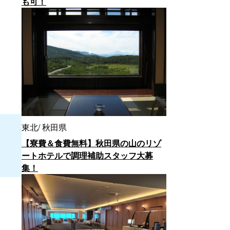
も可！
東北
秋田県
【寮費＆食費無料】秋田県の山のリゾ
ートホテルで調理補助スタッフ大募
集！