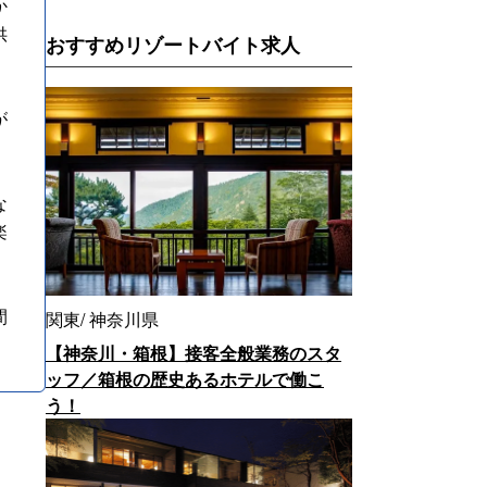
か
供
おすすめリゾートバイト求人
が
な
楽
間
関東
神奈川県
【神奈川・箱根】接客全般業務のスタ
ッフ／箱根の歴史あるホテルで働こ
う！