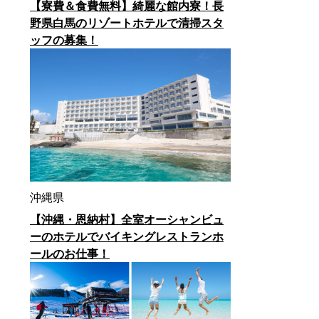
【寮費＆食費無料】綺麗な館内寮！長
野県白馬のリゾートホテルで清掃スタ
ッフの募集！
沖縄県
【沖縄・恩納村】全室オーシャンビュ
ーのホテルでバイキングレストランホ
ールのお仕事！