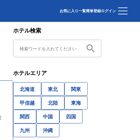
お気に入り一覧
簡単登録
ログイン
ホテル検索
ホテルエリア
北海道
東北
関東
甲信越
北陸
東海
関西
中国
四国
ま
九州
沖縄